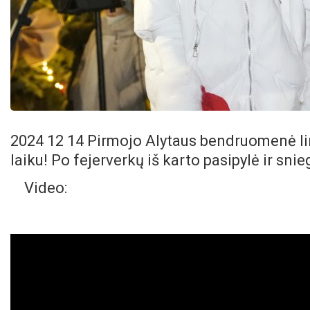
2024 12 14 Pirmojo Alytaus bendruomenė link
laiku! Po fejerverkų iš karto pasipylė ir snieg
Video: