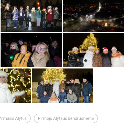
Pirmasis Alytus
Pirmojo Alytaus bendruomenė