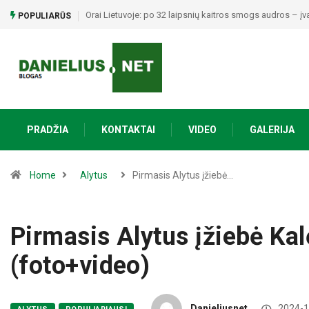
Kai sportas suvienija: Žagariuose – šventė, kurioje laim
POPULIARŪS
PRADŽIA
KONTAKTAI
VIDEO
GALERIJA
Home
Alytus
Pirmasis Alytus įžiebė…
Pirmasis Alytus įžiebė Ka
(foto+video)
Danieliusnet
2024-1