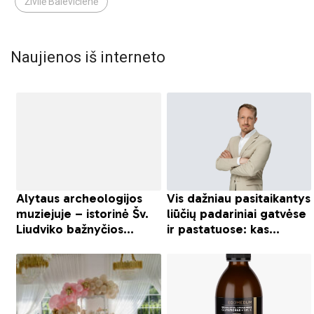
Živilė Balevičienė
Naujienos iš interneto