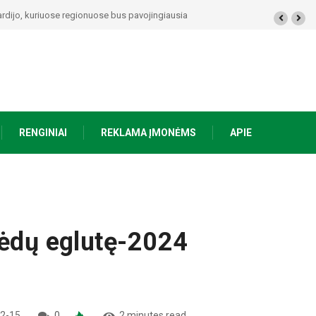
ėjo bendrystė (video)
RENGINIAI
REKLAMA ĮMONĖMS
APIE
lėdų eglutę-2024
2-15
0
2 minutes read