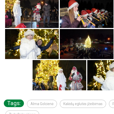
Tags:
Alma Golcienė
Kalėdų eglutės įžeibimas