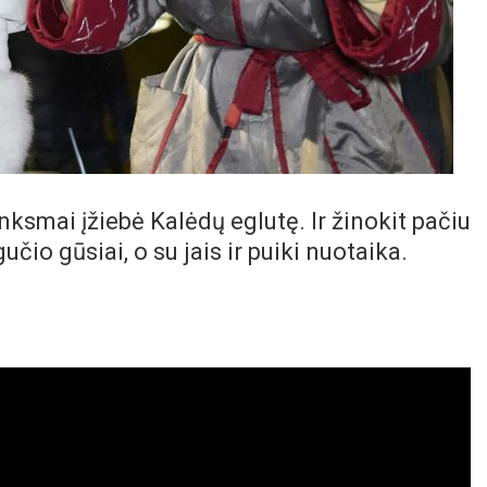
smai įžiebė Kalėdų eglutę. Ir žinokit pačiu
učio gūsiai, o su jais ir puiki nuotaika.