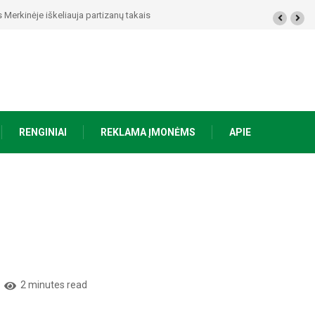
artizanų takais
RENGINIAI
REKLAMA ĮMONĖMS
APIE
2 minutes read