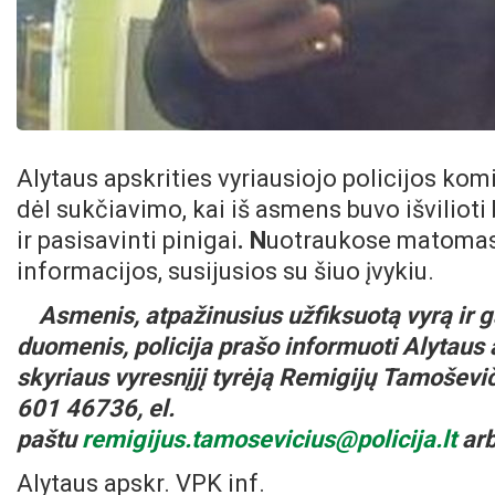
Alytaus apskrities vyriausiojo policijos komi
dėl sukčiavimo, kai iš asmens buvo išvilio
ir pasisavinti pinigai
. N
uotraukose matomas 
informacijos, susijusios su šiuo įvykiu.
Asmenis, atpažinusius užfiksuotą vyrą ir g
duomenis, policija prašo informuoti Alytaus
skyriaus vyresnįjį tyrėją Remigijų Tamoševi
601 46736, el.
paštu
remigijus.tamosevicius@policija.lt
arb
Alytaus apskr. VPK inf.