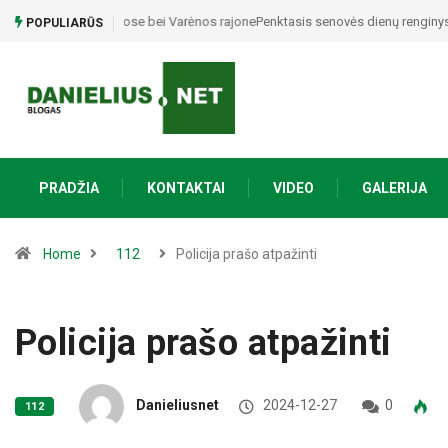
Penktasis senovės dienų renginys Merkinėje iškeliauja p
POPULIARŪS
PRADŽIA
KONTAKTAI
VIDEO
GALERIJA
Home
112
Policija prašo atpažinti
Policija prašo atpažinti
Danieliusnet
2024-12-27
0
112