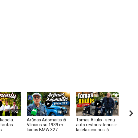
17:24
06:21
01:08
kapela.
Arūnas Adomaitis iš
Tomas Aliulis - senų
„Pune
tautas
Vilniaus su 1939 m.
auto restauratorius ir
2026 
s
laidos BMW 327
kolekcionierius iš...