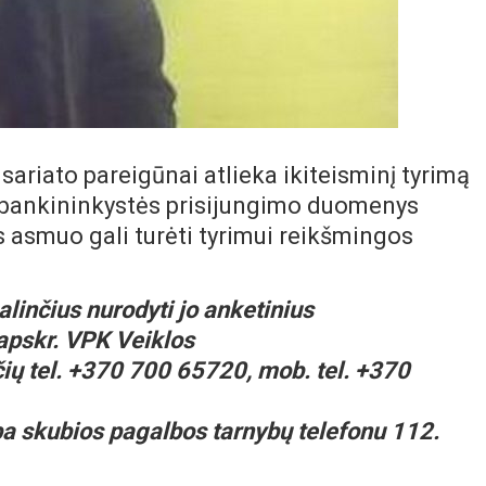
sariato pareigūnai atlieka ikiteisminį tyrimą
ti bankininkystės prisijungimo duomenys
asmuo gali turėti tyrimui reikšmingos
alinčius nurodyti jo anketinius
 apskr. VPK Veiklos
čių tel. +370 700 65720, mob. tel. +370
a skubios pagalbos tarnybų telefonu 112.