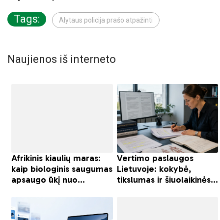
Tags:
Alytaus policija prašo atpažinti
Naujienos iš interneto