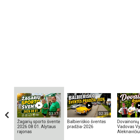
03:17
02:35
Žagarių sporto šventė
Balbieriškio šventės
Dovainonių 
2026 08 01. Alytaus
pradžia-2026
Vadovas Vy
rajonas
Aleknavičiu