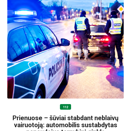
112
Prienuose – šūviai stabdant neblaivų
vairuotoją: automobilis sustabdytas