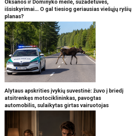
Oksanos ir Dominyko meilė, sužadėtuvės,
išsiskyrimai… O gal tiesiog geriausias viešųjų ryšių
planas?
Alytaus apskrities įvykių suvestinė: žuvo į briedį
atsitrenkęs motociklininkas, pavogtas
automobilis, sulaikytas girtas vairuotojas