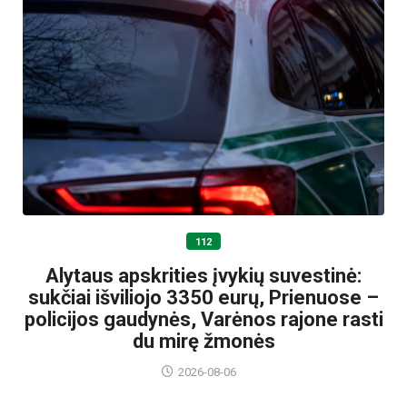
112
Alytaus apskrities įvykių suvestinė:
sukčiai išviliojo 3350 eurų, Prienuose –
policijos gaudynės, Varėnos rajone rasti
du mirę žmonės
2026-08-06