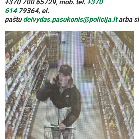
+370
700
65
729
,
mob. tel.
+370
614
79364
,
el.
paštu
deivydas.
pasukonis
@policija.lt
arba
s