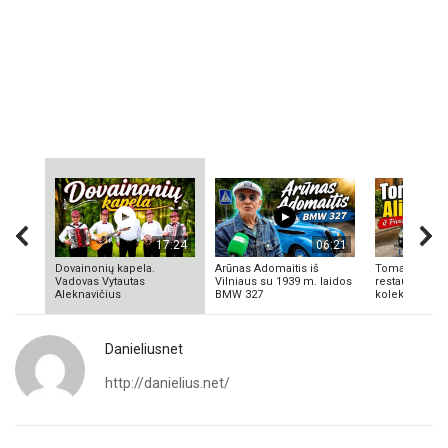
17:24
06:21
Dovainonių kapela.
Arūnas Adomaitis iš
Tomas Aliulis
Vadovas Vytautas
Vilniaus su 1939 m. laidos
restauratorius
Aleknavičius
BMW 327
kolekcionieriu
Danieliusnet
http://danielius.net/