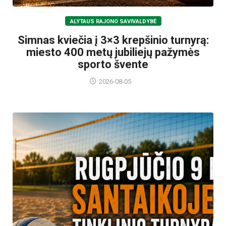
ALYTAUS RAJONO SAVIVALDYBĖ
Simnas kviečia į 3×3 krepšinio turnyrą:
miesto 400 metų jubiliejų pažymės
sporto švente
2026-08-05