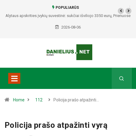
POPULIARŪS
Alytaus apskrities įvykių suvestinė: sukčiai išviliojo 3350 eurų, Prienuose
– policijos gaudynės, Varėnos rajone rasti du mirę žmonės
2026-08-06
Home
112
Policija prašo atpažinti…
Policija prašo atpažinti vyrą