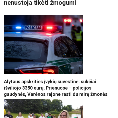
nenustoja tikėti žmogumi
Alytaus apskrities įvykių suvestinė: sukčiai
išviliojo 3350 eurų, Prienuose – policijos
gaudynės, Varėnos rajone rasti du mirę žmonės