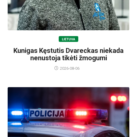
LIETUVA
Kunigas Kęstutis Dvareckas niekada
nenustoja tikėti žmogumi
2026-08-06