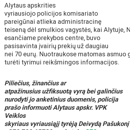
Alytaus apskrities
vyriausiojo policijos komisariato
pareigūnai atlieka administracinę
teiseną dėl smulkios vagystės, kai Alytuje, N
esančiame prekybos centre, buvo
pasisavinta įvairių prekių už daugiau
nei 70 eurų. Nuotraukose matomas asmuo g
turėti tyrimui reikšmingos informacijos.
Piliečius
, žinančius ar
atpažinusius
užfiksuo
t
ą
vyrą
bei
galinčius
nurodyti
j
o
anketinius duomenis, policija
prašo
i
nformuoti
Alytaus apskr. VPK
Veiklos
skyriaus
vyriausi
ą
jį
tyrėj
ą
Deivyd
ą
Pašukonį