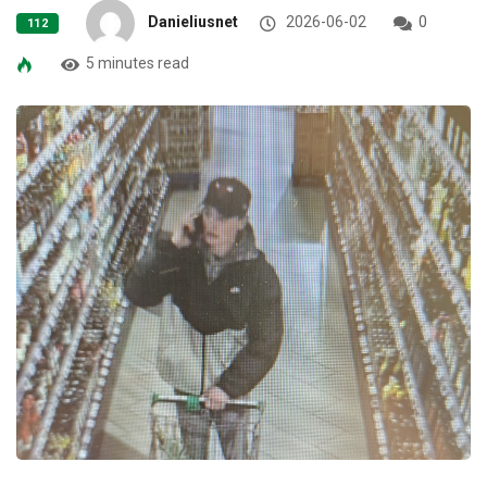
Danieliusnet
2026-06-02
0
112
5 minutes read