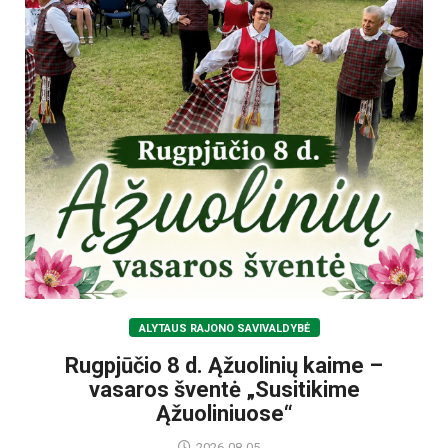
ALYTAUS RAJONO SAVIVALDYBĖ
Rugpjūčio 8 d. Ąžuolinių kaime –
vasaros šventė „Susitikime
Ąžuoliniuose“
2026-08-05