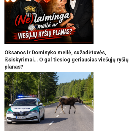
Oksanos ir Dominyko meilė, sužadėtuvės,
išsiskyrimai… O gal tiesiog geriausias viešųjų ryšių
planas?