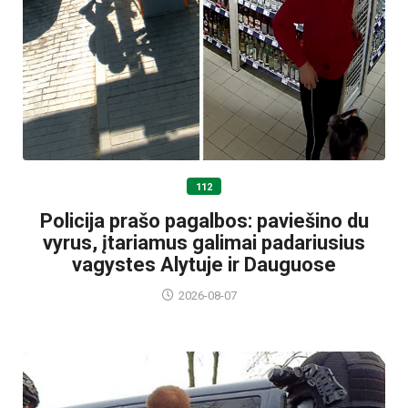
112
Policija prašo pagalbos: paviešino du
vyrus, įtariamus galimai padariusius
vagystes Alytuje ir Dauguose
2026-08-07