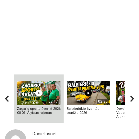
03:17
02:35
Žagarių sporto šventė 2026
Balbieriškio šventės
Dovainonių ka
08 01. Alytaus rajonas
pradžia-2026
Vadovas Vyta
Aleknavičius
Danieliusnet