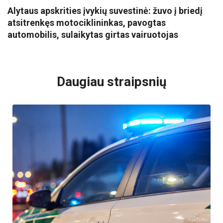
Alytaus apskrities įvykių suvestinė: žuvo į briedį
atsitrenkęs motociklininkas, pavogtas
automobilis, sulaikytas girtas vairuotojas
VISI POPULIARIAUSI
Daugiau straipsnių