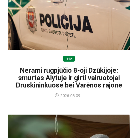
112
Nerami rugpjūčio 8-oji Dzūkijoje:
smurtas Alytuje ir girti vairuotojai
Druskininkuose bei Varėnos rajone
2026-08-09