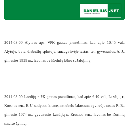
2014-03-09 Alytaus aps. VPK gautas pranešimas, kad apie 16.45 val.,
Alytuje, bute, drabužių spintoje, smaugvirvėje rastas, ten gyvenusios, A. J.,
gimusios 1939 m., lavonas be išorinių kūno sužalojimų.
2014-03-09 Lazdijų r. PK gautas pranešimas, kad apie 6.40 val., Lazdijų r.,
Krosnos sen., E. U. sodybos kieme, ant obels šakos smaugvirvėje rastas R. B.,
gimusio 1974 m., gyvenusio Lazdijų r., Krosnos sen., lavonas be išorinių
smurto žymių.