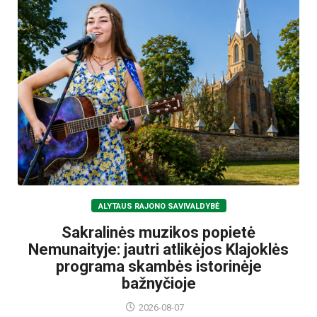
ALYTAUS RAJONO SAVIVALDYBĖ
Sakralinės muzikos popietė
Nemunaityje: jautri atlikėjos Klajoklės
programa skambės istorinėje
bažnyčioje
2026-08-07