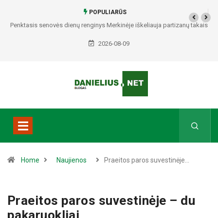
POPULIARŪS
renginys Merkinėje iškeliauja partizanų takais
Alytiškė į namus atvykusiam ne
policija
2026-08-09
Home
Naujienos
Praeitos paros suvestinėje…
Praeitos paros suvestinėje – du
pakaruokliai