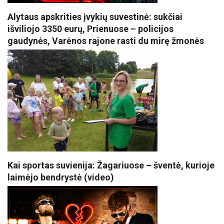
Alytaus apskrities įvykių suvestinė: sukčiai
išviliojo 3350 eurų, Prienuose – policijos
gaudynės, Varėnos rajone rasti du mirę žmonės
Kai sportas suvienija: Žagariuose – šventė, kurioje
laimėjo bendrystė (video)