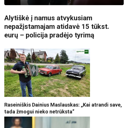
Alytiškė į namus atvykusiam
nepažįstamajam atidavė 15 tūkst.
eurų – policija pradėjo tyrimą
Raseiniškis Dainius Maslauskas: „Kai atrandi save,
tada žmogui nieko netrūksta“