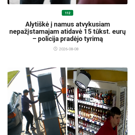
112
Alytiškė į namus atvykusiam
nepažįstamajam atidavė 15 tūkst. eurų
– policija pradėjo tyrimą
2026-08-08