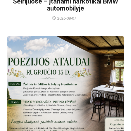
Seirijuose – įtariami narkotikai BMW
automobilyje
2026-08-07