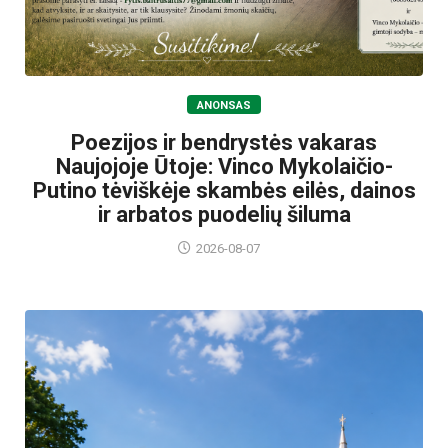
ANONSAS
Poezijos ir bendrystės vakaras
Naujojoje Ūtoje: Vinco Mykolaičio-
Putino tėviškėje skambės eilės, dainos
ir arbatos puodelių šiluma
2026-08-07