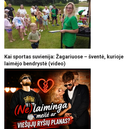
Kai sportas suvienija: Žagariuose – šventė, kurioje
laimėjo bendrystė (video)