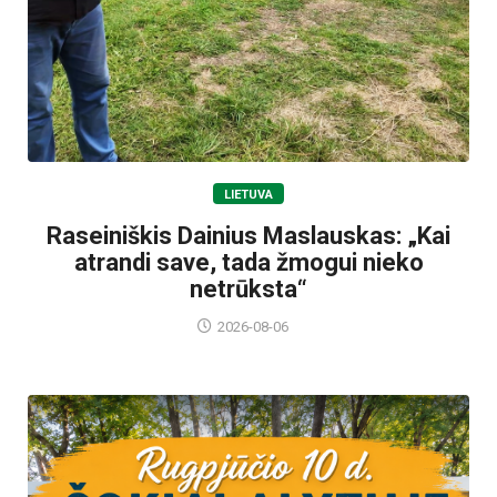
LIETUVA
Raseiniškis Dainius Maslauskas: „Kai
atrandi save, tada žmogui nieko
netrūksta“
2026-08-06