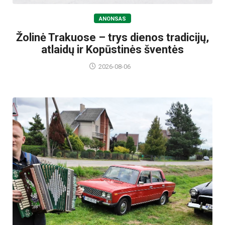
ANONSAS
Žolinė Trakuose – trys dienos tradicijų,
atlaidų ir Kopūstinės šventės
2026-08-06