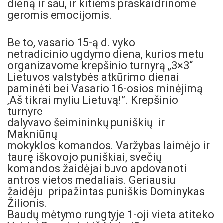
dieną ir sau, ir kitiems praskaidrinome
geromis emocijomis.
Be to, vasario 15-ą d. vyko
netradicinio ugdymo diena, kurios metu
organizavome krepšinio turnyrą „3×3“
Lietuvos valstybės atkūrimo dienai
paminėti bei Vasario 16-osios minėjimą
‚Aš tikrai myliu Lietuvą!”. Krepšinio
turnyre
dalyvavo šeimininkų puniškių ir
Makniūnų
mokyklos komandos. Varžybas laimėjo ir
taurę iškovojo puniškiai, svečių
komandos žaidėjai buvo apdovanoti
antros vietos medaliais. Geriausiu
žaidėju pripažintas puniškis Dominykas
Žilionis.
Baudų mėtymo rungtyje 1-oji vieta atiteko