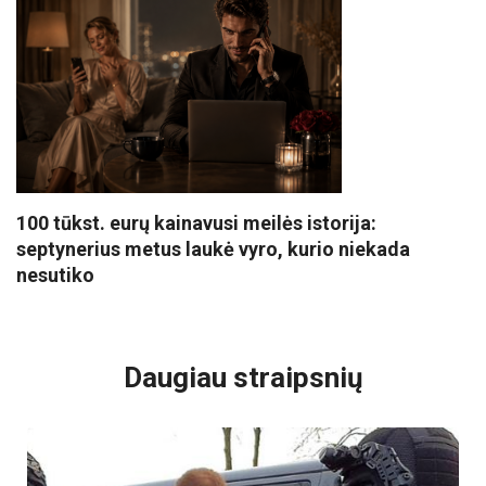
100 tūkst. eurų kainavusi meilės istorija:
septynerius metus laukė vyro, kurio niekada
nesutiko
VISI POPULIARIAUSI
Daugiau straipsnių