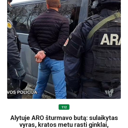
112
Alytuje ARO šturmavo butą: sulaikytas
vyras, kratos metu rasti ginklai,