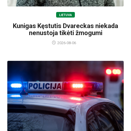
LIETUVA
Kunigas Kęstutis Dvareckas niekada
nenustoja tikėti žmogumi
2026-08-06