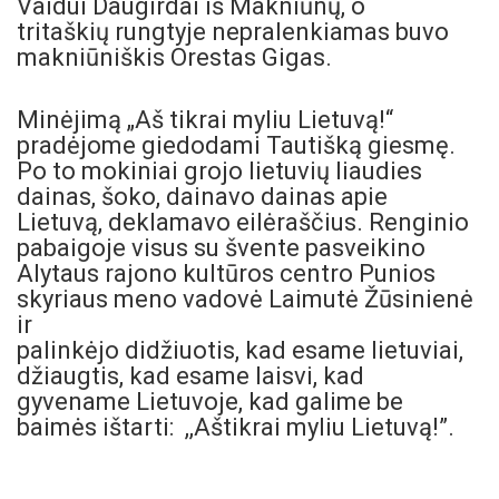
Vaidui Daugirdai iš Makniūnų, o
tritaškių rungtyje nepralenkiamas buvo
makniūniškis Orestas Gigas.
Minėjimą „Aš tikrai myliu Lietuvą!“
pradėjome giedodami Tautišką giesmę.
Po to mokiniai grojo lietuvių liaudies
dainas, šoko, dainavo dainas apie
Lietuvą, deklamavo eilėraščius. Renginio
pabaigoje visus su švente pasveikino
Alytaus rajono kultūros centro Punios
skyriaus meno vadovė Laimutė Žūsinienė
ir
palinkėjo didžiuotis, kad esame lietuviai,
džiaugtis, kad esame laisvi, kad
gyvename Lietuvoje, kad galime be
baimės ištarti: ,,Aštikrai myliu Lietuvą!”.