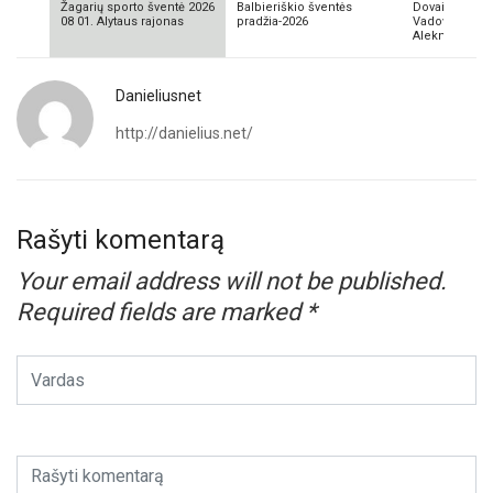
Žagarių sporto šventė 2026
Balbieriškio šventės
Dovainonių ka
08 01. Alytaus rajonas
pradžia-2026
Vadovas Vyta
Aleknavičius
Danieliusnet
http://danielius.net/
Rašyti komentarą
Your email address will not be published.
Required fields are marked
*