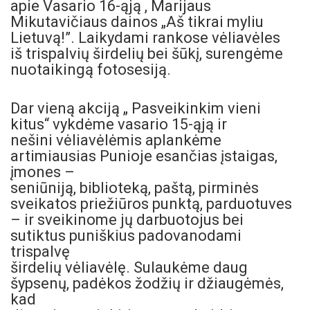
apie Vasario 16-ąją , Marijaus
Mikutavičiaus dainos „Aš tikrai myliu
Lietuvą!”. Laikydami rankose vėliavėles
iš trispalvių širdelių bei šūkį, surengėme
nuotaikingą fotosesiją.
Dar vieną akciją „ Pasveikinkim vieni
kitus“ vykdėme vasario 15-ąją ir
nešini vėliavėlėmis aplankėme
artimiausias Punioje esančias įstaigas,
įmones –
seniūniją, biblioteką, paštą, pirminės
sveikatos priežiūros punktą, parduotuves
– ir sveikinome jų darbuotojus bei
sutiktus puniškius padovanodami
trispalvę
širdelių vėliavėlę. Sulaukėme daug
šypsenų, padėkos žodžių ir džiaugėmės,
kad