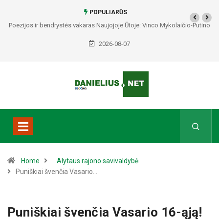
POPULIARŪS
Poezijos ir bendrystės vakaras Naujojoje Ūtoje: Vinco Mykolaičio-Putino
tėviškėje skambės eilės, dainos ir arbatos puodelių šiluma
2026-08-07
Home
Alytaus rajono savivaldybė
Puniškiai švenčia Vasario…
Puniškiai švenčia Vasario 16-ąją!