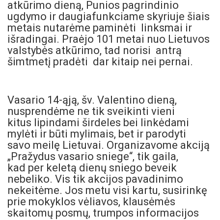
atkūrimo dieną, Punios pagrindinio
ugdymo ir daugiafunkciame skyriuje šiais
metais nutarėme paminėti linksmai ir
išradingai. Praėjo 101 metai nuo Lietuvos
valstybės atkūrimo, tad norisi antrą
šimtmetį pradėti dar kitaip nei pernai.
Vasario 14-ąją, šv. Valentino dieną,
nusprendėme ne tik sveikinti vieni
kitus lipindami širdeles bei linkėdami
mylėti ir būti mylimais, bet ir parodyti
savo meilę Lietuvai. Organizavome akciją
„Pražydus vasario sniege“, tik gaila,
kad per keletą dienų sniego beveik
nebeliko. Vis tik akcijos pavadinimo
nekeitėme. Jos metu visi kartu, susirinkę
prie mokyklos vėliavos, klausėmės
skaitomų posmų, trumpos informacijos