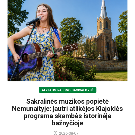
ALYTAUS RAJONO SAVIVALDYBĖ
Sakralinės muzikos popietė
Nemunaityje: jautri atlikėjos Klajoklės
programa skambės istorinėje
bažnyčioje
2026-08-07