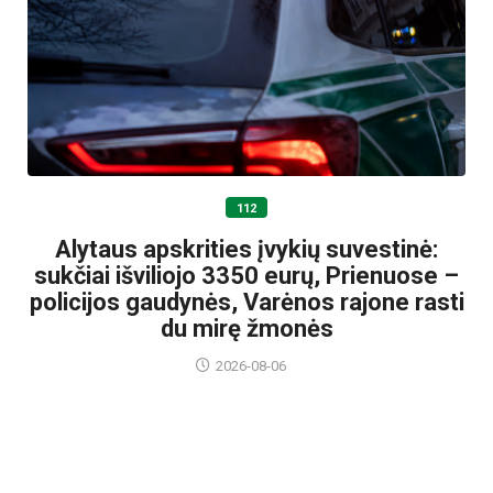
112
Alytaus apskrities įvykių suvestinė:
sukčiai išviliojo 3350 eurų, Prienuose –
policijos gaudynės, Varėnos rajone rasti
du mirę žmonės
2026-08-06