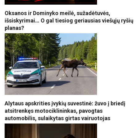
Oksanos ir Dominyko meilė, sužadėtuvės,
išsiskyrimai… O gal tiesiog geriausias viešųjų ryšių
planas?
Alytaus apskrities įvykių suvestinė: žuvo į briedį
atsitrenkęs motociklininkas, pavogtas
automobilis, sulaikytas girtas vairuotojas