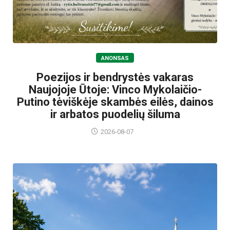
ANONSAS
Poezijos ir bendrystės vakaras
Naujojoje Ūtoje: Vinco Mykolaičio-
Putino tėviškėje skambės eilės, dainos
ir arbatos puodelių šiluma
2026-08-07