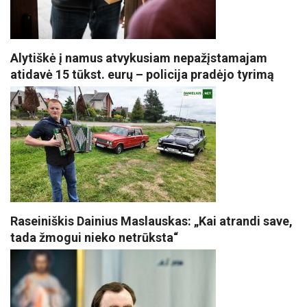
Alytiškė į namus atvykusiam nepažįstamajam
atidavė 15 tūkst. eurų – policija pradėjo tyrimą
Raseiniškis Dainius Maslauskas: „Kai atrandi save,
tada žmogui nieko netrūksta“