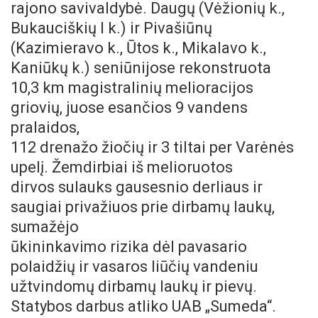
rajono savivaldybė. Daugų (Vėžionių k.,
Bukauciškių I k.) ir Pivašiūnų
(Kazimieravo k., Ūtos k., Mikalavo k.,
Kaniūkų k.) seniūnijose rekonstruota
10,3 km magistralinių melioracijos
griovių, juose esančios 9 vandens
pralaidos,
112 drenažo žiočių ir 3 tiltai per Varėnės
upelį. Žemdirbiai iš melioruotos
dirvos sulauks gausesnio derliaus ir
saugiai privažiuos prie dirbamų laukų,
sumažėjo
ūkininkavimo rizika dėl pavasario
polaidžių ir vasaros liūčių vandeniu
užtvindomų dirbamų laukų ir pievų.
Statybos darbus atliko UAB „Sumeda“.