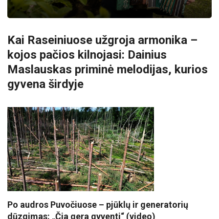
Kai Raseiniuose užgroja armonika –
kojos pačios kilnojasi: Dainius
Maslauskas priminė melodijas, kurios
gyvena širdyje
Po audros Puvočiuose – pjūklų ir generatorių
dūzgimas: „Čia gera gyventi“ (video)