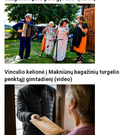
Vinculio kelionė į Makniūnų bagažinių turgelio
penktąjį gimtadienį (video)