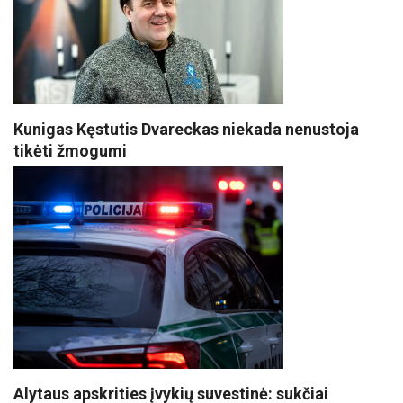
Kunigas Kęstutis Dvareckas niekada nenustoja
tikėti žmogumi
Alytaus apskrities įvykių suvestinė: sukčiai