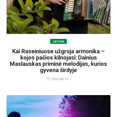
LIETUVA
Kai Raseiniuose užgroja armonika –
kojos pačios kilnojasi: Dainius
Maslauskas priminė melodijas, kurios
gyvena širdyje
2026-08-10