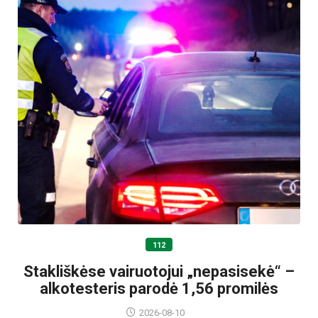
112
Stakliškėse vairuotojui „nepasisekė“ –
alkotesteris parodė 1,56 promilės
2026-08-10