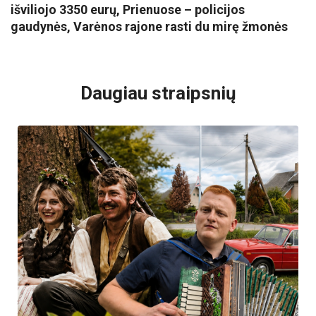
išviliojo 3350 eurų, Prienuose – policijos
gaudynės, Varėnos rajone rasti du mirę žmonės
VISI POPULIARIAUSI
Daugiau straipsnių