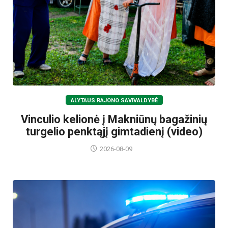
ALYTAUS RAJONO SAVIVALDYBĖ
Vinculio kelionė į Makniūnų bagažinių
turgelio penktąjį gimtadienį (video)
2026-08-09