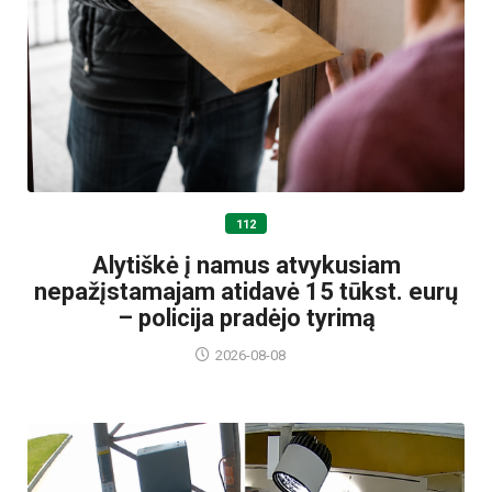
112
Alytiškė į namus atvykusiam
nepažįstamajam atidavė 15 tūkst. eurų
– policija pradėjo tyrimą
2026-08-08