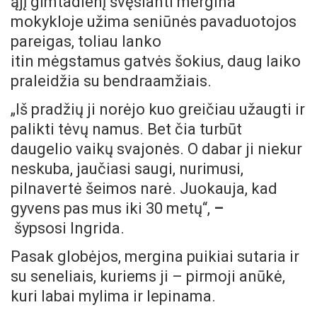
ąjį gimtadienį švęsianti mergina
mokykloje užima seniūnės pavaduotojos
pareigas, toliau lanko
itin mėgstamus gatvės šokius, daug laiko
praleidžia su bendraamžiais.
„Iš pradžių ji norėjo kuo greičiau užaugti ir
palikti tėvų namus. Bet čia turbūt
daugelio vaikų svajonės. O dabar ji niekur
neskuba, jaučiasi saugi, nurimusi,
pilnavertė šeimos narė. Juokauja, kad
gyvens pas mus iki 30 metų“,
–
šypsosi Ingrida.
Pasak globėjos, mergina puikiai sutaria ir
su seneliais, kuriems ji – pirmoji anūkė,
kuri labai mylima ir lepinama.