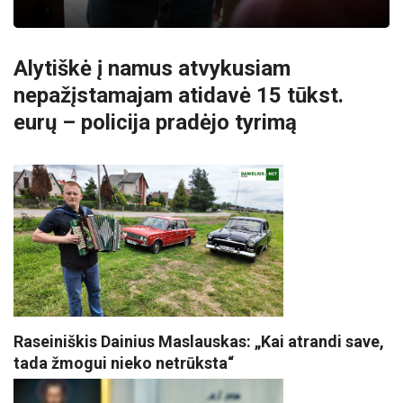
Alytiškė į namus atvykusiam
nepažįstamajam atidavė 15 tūkst.
eurų – policija pradėjo tyrimą
Raseiniškis Dainius Maslauskas: „Kai atrandi save,
tada žmogui nieko netrūksta“