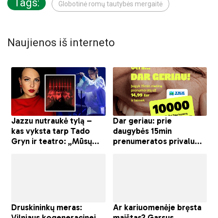
Tags:
Globotinė romų tautybės mergaitė
Naujienos iš interneto