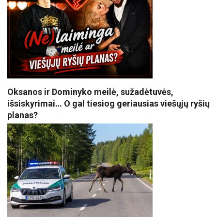
Oksanos ir Dominyko meilė, sužadėtuvės,
išsiskyrimai… O gal tiesiog geriausias viešųjų ryšių
planas?