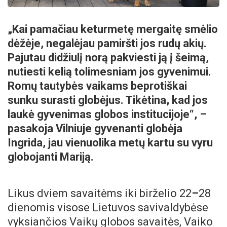
„Kai pamačiau keturmetę mergaitę smėlio
dėžėje, negalėjau pamiršti jos rudų akių.
Pajutau didžiulį norą pakviesti ją į šeimą,
nutiesti kelią tolimesniam jos gyvenimui.
Romų tautybės vaikams beprotiškai
sunku surasti globėjus. Tikėtina, kad jos
laukė gyvenimas globos institucijoje“, –
pasakoja Vilniuje gyvenanti globėja
Ingrida, jau vienuolika metų kartu su vyru
globojanti Mariją.
Likus dviem savaitėms iki birželio 22
–
28
dienomis visose Lietuvos savivaldybėse
vyksiančios Vaikų globos savaitės, Vaiko