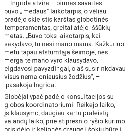
Ingrida atvira – pirmas savaites
buvo „ medaus” laikotarpis, o vėliau
pradėjo skleistis karštas globotinės
temperamentas, greitai atėjo iššūkių
metas. „Buvo toks laikotarpis, kai
sakydavo, tu nesi mano mama. Kažkuriuo
metu tapau atstumtąja šeimoje, nes
mergaitė mano vyro klausydavo,
elgdavosi pavyzdingai, o aš susirinkdavau
visus nemaloniausius žodžius“,
–
pasakoja Ingrida.
Globėjai ypač padėjo konsultacijos su
globos koordinatoriumi. Reikėjo laiko,
įsiklausymo, daugiau kartu praleistų
valandų laiko, prie stipresnio ryšio kūrimo
prisidėjo ir kelionės drauge į šokių būrelį,