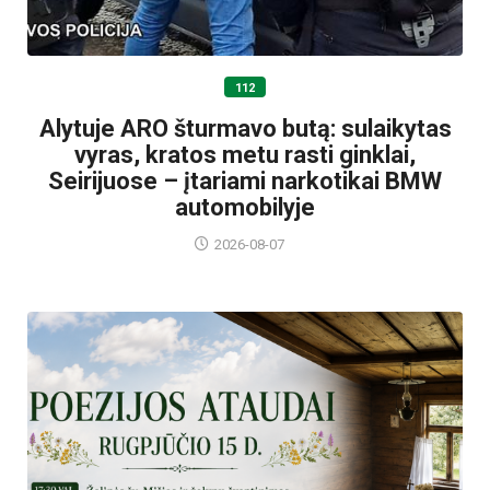
112
Alytuje ARO šturmavo butą: sulaikytas
vyras, kratos metu rasti ginklai,
Seirijuose – įtariami narkotikai BMW
automobilyje
2026-08-07