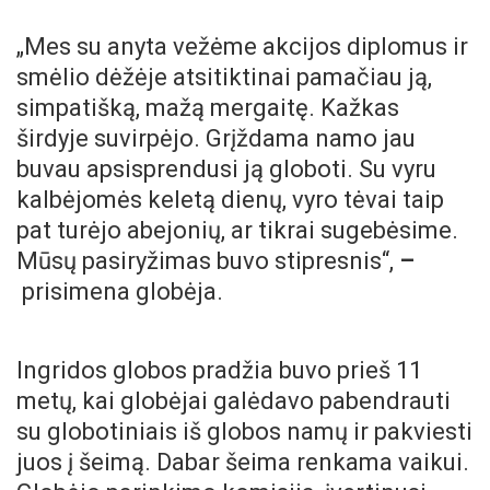
„Mes su anyta vežėme akcijos diplomus ir
smėlio dėžėje atsitiktinai pamačiau ją,
simpatišką, mažą mergaitę. Kažkas
širdyje suvirpėjo. Grįždama namo jau
buvau apsisprendusi ją globoti. Su vyru
kalbėjomės keletą dienų, vyro tėvai taip
pat turėjo abejonių, ar tikrai sugebėsime.
Mūsų pasiryžimas buvo stipresnis“,
–
prisimena globėja.
Ingridos globos pradžia buvo prieš 11
metų, kai globėjai galėdavo pabendrauti
su globotiniais iš globos namų ir pakviesti
juos į šeimą. Dabar šeima renkama vaikui.