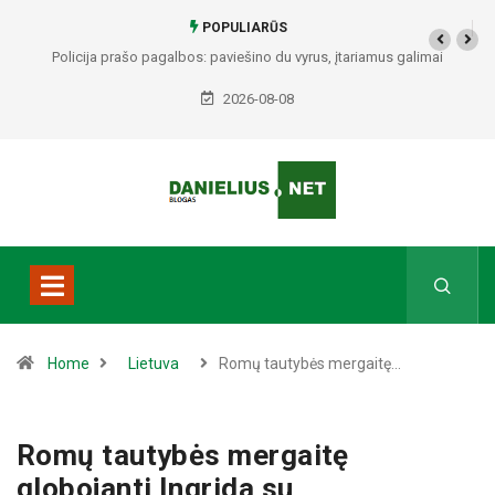
POPULIARŪS
Alytuje ARO šturmavo butą: sulaikytas vyras, kratos metu rasti ginklai,
Seirijuose – įtariami narkotikai BMW automobilyje
2026-08-08
Home
Lietuva
Romų tautybės mergaitę…
Romų tautybės mergaitę
globojanti Ingrida su