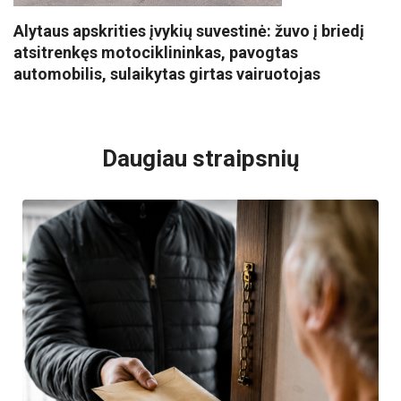
Alytaus apskrities įvykių suvestinė: žuvo į briedį
atsitrenkęs motociklininkas, pavogtas
automobilis, sulaikytas girtas vairuotojas
VISI POPULIARIAUSI
Daugiau straipsnių