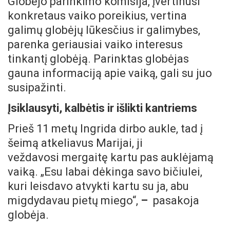
Globėjo parinkimo komisija, įvertinusi
konkretaus vaiko poreikius, vertina
galimų globėjų lūkesčius ir galimybes,
parenka geriausiai vaiko interesus
tinkantį globėją. Parinktas globėjas
gauna informaciją apie vaiką, gali su juo
susipažinti.
Įsiklausyti, kalbėtis ir išlikti kantriems
Prieš 11 metų Ingrida dirbo aukle, tad į
šeimą atkeliavus Marijai, ji
veždavosi mergaitę kartu pas auklėjamą
vaiką. „Esu labai dėkinga savo bičiulei,
kuri leisdavo atvykti kartu su ja, abu
migdydavau pietų miego“,
–
pasakoja
globėja.