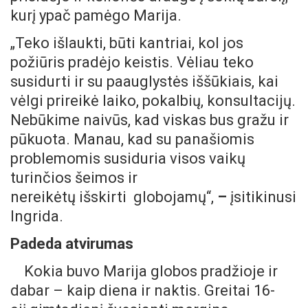
kurį ypač pamėgo Marija.
„Teko išlaukti, būti kantriai, kol jos
požiūris pradėjo keistis. Vėliau teko
susidurti ir su paauglystės iššūkiais, kai
vėlgi prireikė laiko, pokalbių, konsultacijų.
Nebūkime naivūs, kad viskas bus gražu ir
pūkuota. Manau, kad su panašiomis
problemomis susiduria visos vaikų
turinčios šeimos ir
nereikėtų išskirti globojamų“,
–
įsitikinusi
Ingrida.
Padeda atvirumas
Kokia buvo Marija globos pradžioje ir
dabar – kaip diena ir naktis. Greitai 16-