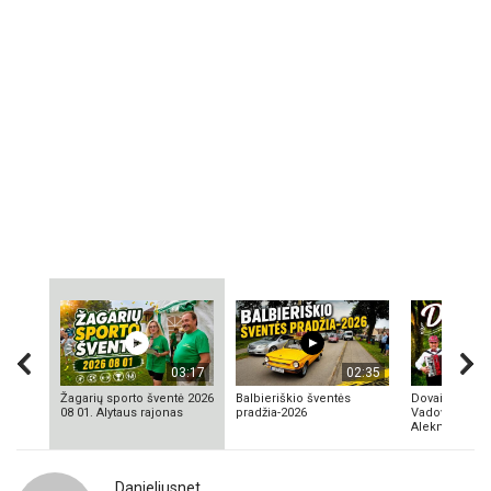
03:17
02:35
Žagarių sporto šventė 2026
Balbieriškio šventės
Dovainonių ka
08 01. Alytaus rajonas
pradžia-2026
Vadovas Vyta
Aleknavičius
Danieliusnet