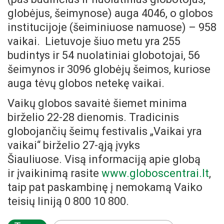
globėjus, šeimynose) auga 4046, o globos
institucijoje (šeiminiuose namuose) – 958
vaikai. Lietuvoje šiuo metu yra 255
budintys ir 54 nuolatiniai globotojai, 56
šeimynos ir 3096 globėjų šeimos, kuriose
auga tėvų globos netekę vaikai.
Vaikų globos savaitė šiemet minima
birželio 22-28 dienomis. Tradicinis
globojančių šeimų festivalis „Vaikai yra
vaikai“ birželio 27-ąją įvyks
Šiauliuose. Visą informaciją apie globą
ir įvaikinimą rasite
www.globoscentrai.lt
,
taip pat paskambinę į nemokamą Vaiko
teisių liniją 0 800 10 800.