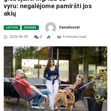
vyru: negalėjome pamiršti jos
akių
Danieliusnet
LIETUVA
ŽMONĖS
2026-06-09
0
9 minutes read