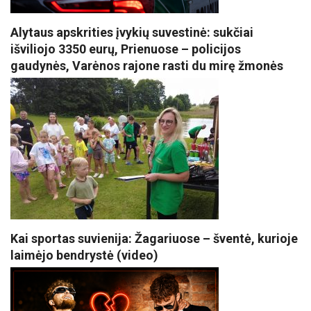
Alytaus apskrities įvykių suvestinė: sukčiai
išviliojo 3350 eurų, Prienuose – policijos
gaudynės, Varėnos rajone rasti du mirę žmonės
Kai sportas suvienija: Žagariuose – šventė, kurioje
laimėjo bendrystė (video)