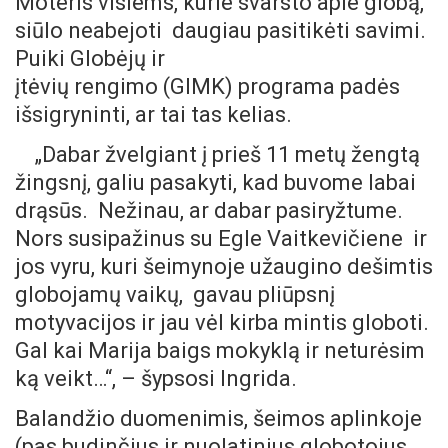
Moteris visiems, kurie svarsto apie globą,
siūlo neabejoti daugiau pasitikėti savimi.
Puiki Globėjų ir
įtėvių rengimo (GIMK) programa padės
išsigryninti, ar tai tas kelias.
„Dabar žvelgiant į prieš 11 metų žengtą
žingsnį, galiu pasakyti, kad buvome labai
drąsūs. Nežinau, ar dabar pasiryžtume.
Nors susipažinus su Egle Vaitkevičiene ir
jos vyru, kuri šeimynoje užaugino dešimtis
globojamų vaikų, gavau pliūpsnį
motyvacijos ir jau vėl kirba mintis globoti.
Gal kai Marija baigs mokyklą ir neturėsim
ką veikt…“, – šypsosi Ingrida.
Balandžio duomenimis, šeimos aplinkoje
(pas budinčius ir nuolatinius globotojus,