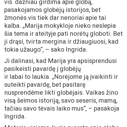
vis dažniau girdima apie globą,
pasakojamos globėjų istorijos, bet
žmonės vis tiek dar nenoriai apie tai
kalba. „Marija mokykloje nieko neslepia
šia tema ir ateityje pati norėtų globoti. Bet
ji drąsi, tvirta mergina ir džiaugiuosi, kad
tokia užaugo“, – sako Ingrida.
Ji dalinasi, kad Marija yra apsisprendusi
pasikeisti pavardę į globėjų
ir labai to laukia. „Norėjome ją įvaikinti ir
suteikti pavardę, bet pasitarę
nusprendėme likti globėjais. Vaikas žino
visą šeimos istoriją, savo seseris, mamą,
tačiau savo tėvais laiko mus“, – pasakoja
Ingrida.