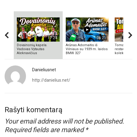
17:24
06:21
Dovainonių kapela.
Arūnas Adomaitis iš
Tomas Aliulis
Vadovas Vytautas
Vilniaus su 1939 m. laidos
restauratorius
Aleknavičius
BMW 327
kolekcionieriu
Danieliusnet
http://danielius.net/
Rašyti komentarą
Your email address will not be published.
Required fields are marked
*