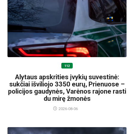
112
Alytaus apskrities įvykių suvestinė:
sukčiai išviliojo 3350 eurų, Prienuose –
policijos gaudynės, Varėnos rajone rasti
du mirę žmonės
2026-08-06