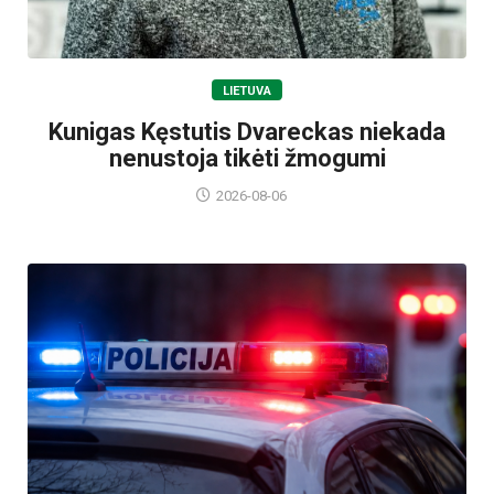
LIETUVA
Kunigas Kęstutis Dvareckas niekada
nenustoja tikėti žmogumi
2026-08-06