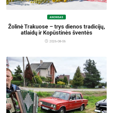
ANONSAS
Žolinė Trakuose – trys dienos tradicijų,
atlaidų ir Kopūstinės šventės
2026-08-06