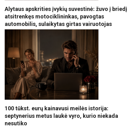
Alytaus apskrities įvykių suvestinė: žuvo į briedį
atsitrenkęs motociklininkas, pavogtas
automobilis, sulaikytas girtas vairuotojas
100 tūkst. eurų kainavusi meilės istorija:
septynerius metus laukė vyro, kurio niekada
nesutiko
VISI POPULIARIAUSI