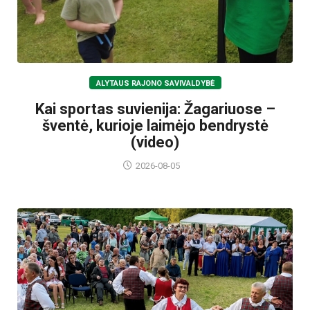
ALYTAUS RAJONO SAVIVALDYBĖ
Kai sportas suvienija: Žagariuose –
šventė, kurioje laimėjo bendrystė
(video)
2026-08-05