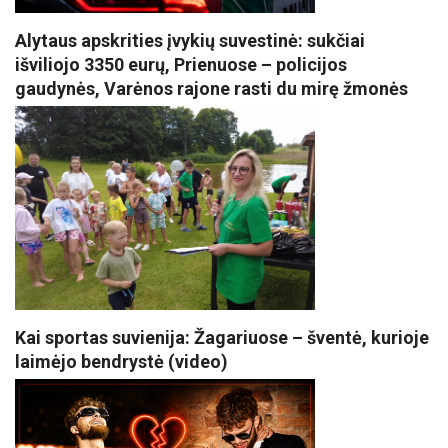
Alytaus apskrities įvykių suvestinė: sukčiai
išviliojo 3350 eurų, Prienuose – policijos
gaudynės, Varėnos rajone rasti du mirę žmonės
Kai sportas suvienija: Žagariuose – šventė, kurioje
laimėjo bendrystė (video)