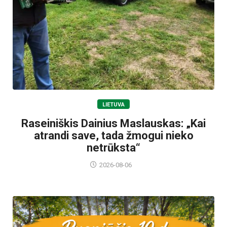
LIETUVA
Raseiniškis Dainius Maslauskas: „Kai
atrandi save, tada žmogui nieko
netrūksta“
2026-08-06