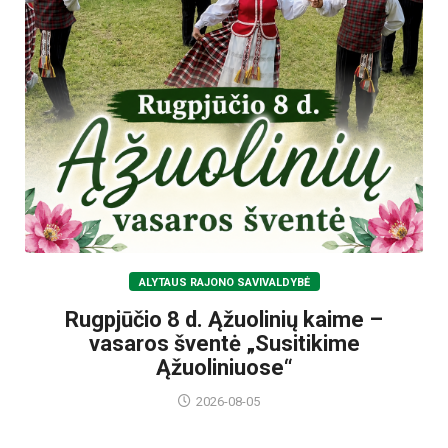
ALYTAUS RAJONO SAVIVALDYBĖ
Rugpjūčio 8 d. Ąžuolinių kaime –
vasaros šventė „Susitikime
Ąžuoliniuose“
2026-08-05