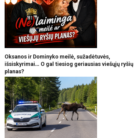
Oksanos ir Dominyko meilė, sužadėtuvės,
išsiskyrimai… O gal tiesiog geriausias viešųjų ryšių
planas?