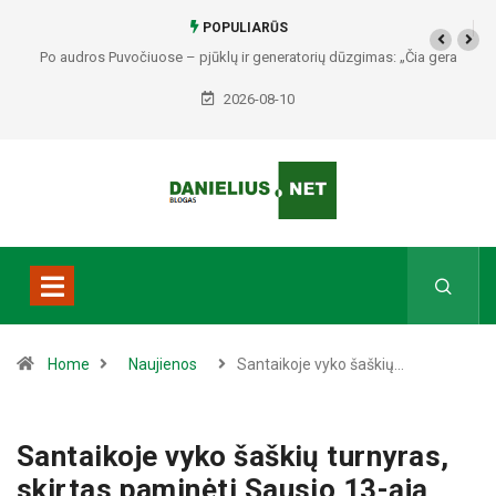
POPULIARŪS
Po audros Puvočiuose – pjūklų ir generatorių dūzgimas: „Čia gera
gyventi“ (video)
2026-08-10
Home
Naujienos
Santaikoje vyko šaškių…
Santaikoje vyko šaškių turnyras,
skirtas paminėti Sausio 13-ąją