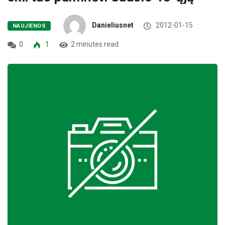
Danieliusnet
2012-01-15
NAUJIENOS
0
1
2 minutes read