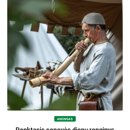
ANONSAS
Penktasis senovės dienų renginys