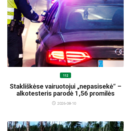
112
Stakliškėse vairuotojui „nepasisekė“ –
alkotesteris parodė 1,56 promilės
2026-08-10