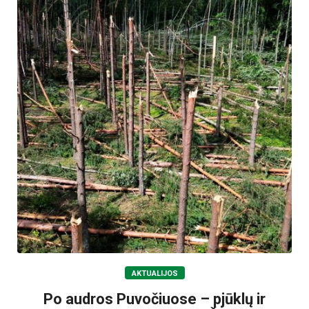
AKTUALIJOS
Po audros Puvočiuose – pjūklų ir