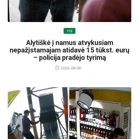
112
Alytiškė į namus atvykusiam
nepažįstamajam atidavė 15 tūkst. eurų
– policija pradėjo tyrimą
2026-08-08