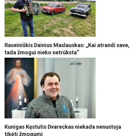
Raseiniškis Dainius Maslauskas: „Kai atrandi save,
tada žmogui nieko netrūksta“
Kunigas Kęstutis Dvareckas niekada nenustoja
tikėti žmogumi