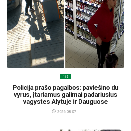
112
Policija prašo pagalbos: paviešino du
vyrus, įtariamus galimai padariusius
vagystes Alytuje ir Dauguose
2026-08-07