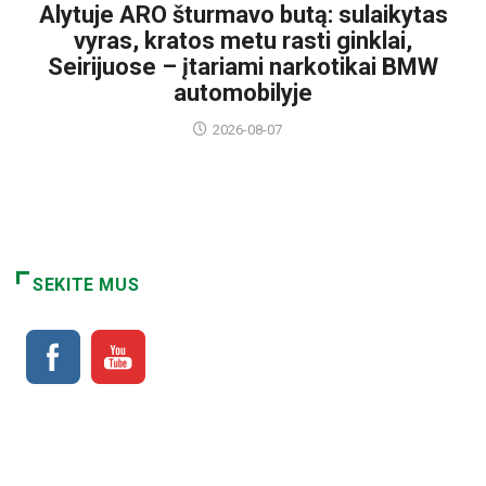
Alytuje ARO šturmavo butą: sulaikytas
vyras, kratos metu rasti ginklai,
Seirijuose – įtariami narkotikai BMW
automobilyje
2026-08-07
SEKITE MUS