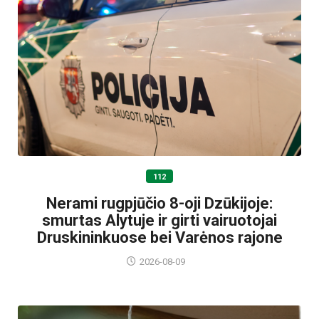
112
Nerami rugpjūčio 8-oji Dzūkijoje:
smurtas Alytuje ir girti vairuotojai
Druskininkuose bei Varėnos rajone
2026-08-09