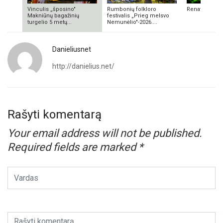
Vinculis „šposino"
Rumbonių folkloro
Renata Valuk
Makniūnų bagažinių
festivalis „Prieg melsvo
turgelio 5 metų...
Nemunėlio"-2026....
Danieliusnet
http://danielius.net/
Rašyti komentarą
Your email address will not be published.
Required fields are marked
*