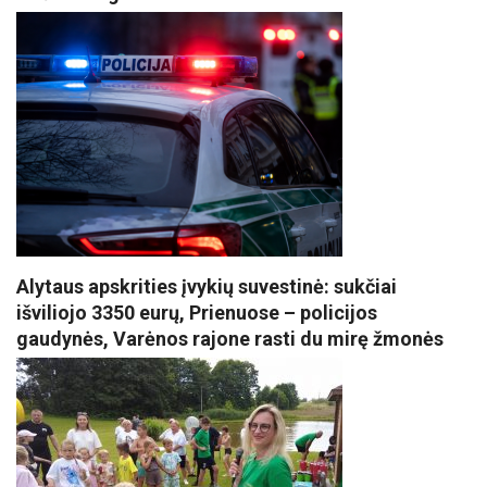
Alytaus apskrities įvykių suvestinė: sukčiai
išviliojo 3350 eurų, Prienuose – policijos
gaudynės, Varėnos rajone rasti du mirę žmonės