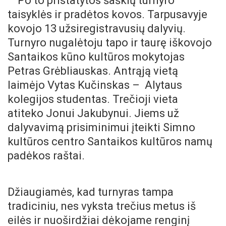
Po to pristatytos šaškių turnyro
taisyklės ir pradėtos kovos. Tarpusavyje
kovojo 13 užsiregistravusių dalyvių.
Turnyro nugalėtoju tapo ir taurę iškovojo
Santaikos kūno kultūros mokytojas
Petras Grėbliauskas. Antrąją vietą
laimėjo Vytas Kučinskas – Alytaus
kolegijos studentas. Trečioji vieta
atiteko Jonui Jakubynui. Jiems už
dalyvavimą prisiminimui įteikti Simno
kultūros centro Santaikos kultūros namų
padėkos raštai.
Džiaugiamės, kad turnyras tampa
tradiciniu, nes vyksta trečius metus iš
eilės ir nuoširdžiai dėkojame renginį