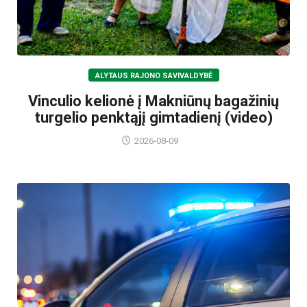
ALYTAUS RAJONO SAVIVALDYBĖ
Vinculio kelionė į Makniūnų bagažinių
turgelio penktąjį gimtadienį (video)
2026-08-09