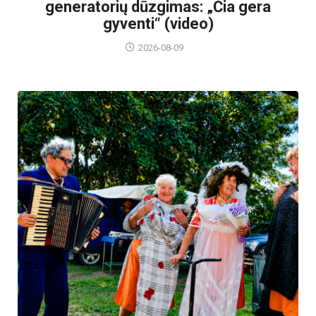
generatorių dūzgimas: „Čia gera
gyventi“ (video)
2026-08-09