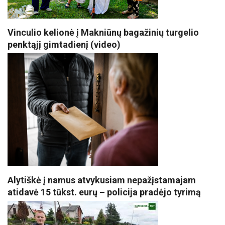
Vinculio kelionė į Makniūnų bagažinių turgelio
penktąjį gimtadienį (video)
Alytiškė į namus atvykusiam nepažįstamajam
atidavė 15 tūkst. eurų – policija pradėjo tyrimą