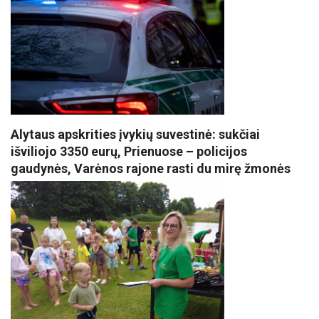
Alytaus apskrities įvykių suvestinė: sukčiai
išviliojo 3350 eurų, Prienuose – policijos
gaudynės, Varėnos rajone rasti du mirę žmonės