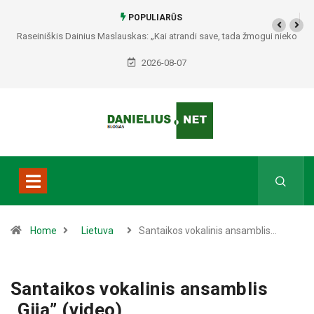
POPULIARŪS
Raseiniškis Dainius Maslauskas: „Kai atrandi save, tada žmogui nieko
netrūksta“
2026-08-07
Home
Lietuva
Santaikos vokalinis ansamblis…
Santaikos vokalinis ansamblis
„Gija” (video)