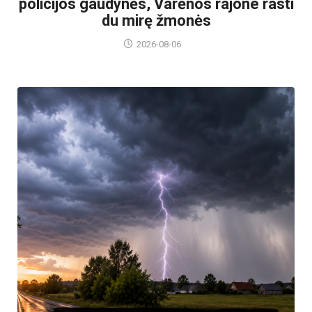
policijos gaudynės, Varėnos rajone rasti
du mirę žmonės
2026-08-06