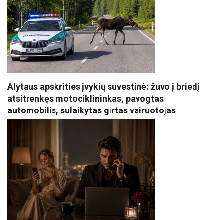
Alytaus apskrities įvykių suvestinė: žuvo į briedį
atsitrenkęs motociklininkas, pavogtas
automobilis, sulaikytas girtas vairuotojas