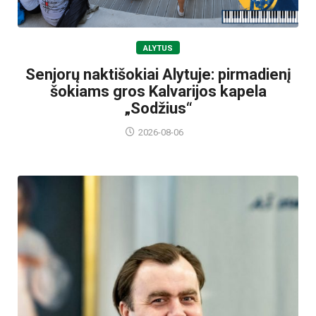
ALYTUS
Senjorų naktišokiai Alytuje: pirmadienį
šokiams gros Kalvarijos kapela
„Sodžius“
2026-08-06