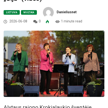
Danieliusnet
LIETUVA
MUZIKA
2026-06-08
0
1 minute read
Alytaus rajono Krokialaukio šventėje