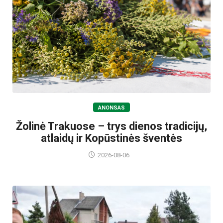
ANONSAS
Žolinė Trakuose – trys dienos tradicijų,
atlaidų ir Kopūstinės šventės
2026-08-06