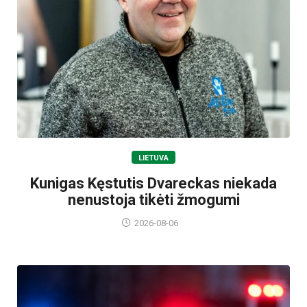
LIETUVA
Kunigas Kęstutis Dvareckas niekada
nenustoja tikėti žmogumi
2026-08-06