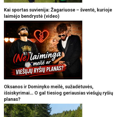
Kai sportas suvienija: Žagariuose – šventė, kurioje
laimėjo bendrystė (video)
Oksanos ir Dominyko meilė, sužadėtuvės,
išsiskyrimai… O gal tiesiog geriausias viešųjų ryšių
planas?