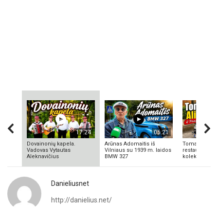
17:24
06:21
Dovainonių kapela.
Arūnas Adomaitis iš
Tomas Aliulis
Vadovas Vytautas
Vilniaus su 1939 m. laidos
restauratorius
Aleknavičius
BMW 327
kolekcionieriu
Danieliusnet
http://danielius.net/