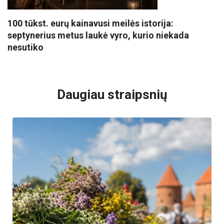
100 tūkst. eurų kainavusi meilės istorija:
septynerius metus laukė vyro, kurio niekada
nesutiko
VISI POPULIARIAUSI
Daugiau straipsnių