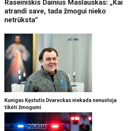
Raseiniškis Dainius Maslauskas: „Kai
atrandi save, tada žmogui nieko
netrūksta“
Kunigas Kęstutis Dvareckas niekada nenustoja
tikėti žmogumi