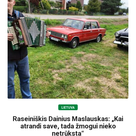
LIETUVA
Raseiniškis Dainius Maslauskas: „Kai
atrandi save, tada žmogui nieko
netrūksta“