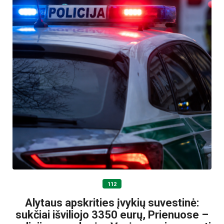
112
Alytaus apskrities įvykių suvestinė:
sukčiai išviliojo 3350 eurų, Prienuose –