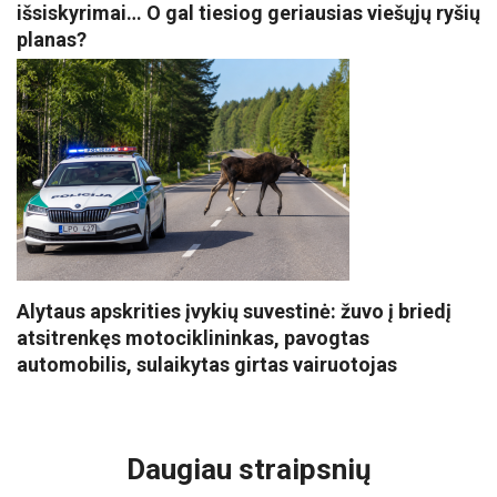
išsiskyrimai… O gal tiesiog geriausias viešųjų ryšių
planas?
Alytaus apskrities įvykių suvestinė: žuvo į briedį
atsitrenkęs motociklininkas, pavogtas
automobilis, sulaikytas girtas vairuotojas
VISI POPULIARIAUSI
Daugiau straipsnių