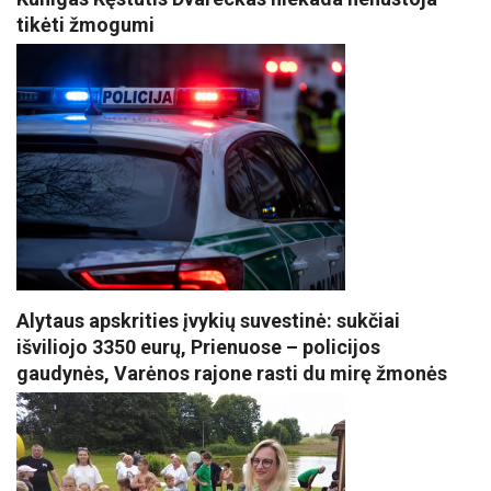
tikėti žmogumi
Alytaus apskrities įvykių suvestinė: sukčiai
išviliojo 3350 eurų, Prienuose – policijos
gaudynės, Varėnos rajone rasti du mirę žmonės