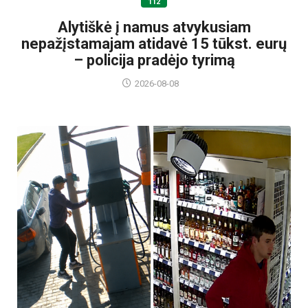
112
Alytiškė į namus atvykusiam
nepažįstamajam atidavė 15 tūkst. eurų
– policija pradėjo tyrimą
2026-08-08