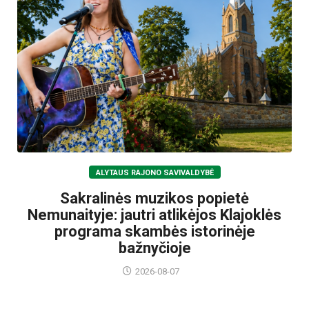
ALYTAUS RAJONO SAVIVALDYBĖ
Sakralinės muzikos popietė
Nemunaityje: jautri atlikėjos Klajoklės
programa skambės istorinėje
bažnyčioje
2026-08-07