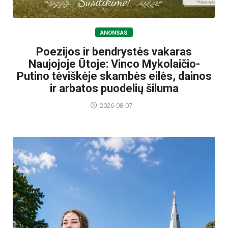
ANONSAS
Poezijos ir bendrystės vakaras
Naujojoje Ūtoje: Vinco Mykolaičio-
Putino tėviškėje skambės eilės, dainos
ir arbatos puodelių šiluma
2026-08-07