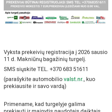
Vyksta prekeivių registracija į 2026 sausio
11 d. Makniūnų bagažinių turgelį.
SMS siųskite TEL. +370 683 51611
(parašykite automobilio
valst.nr.
, kuo
prekiausite ir savo vardą)
Primename, kad turgelyje galima
prekiauti ir mainytis naudotais daiktais,