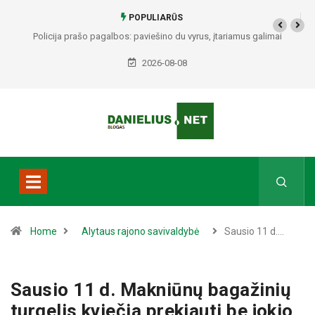
POPULIARŪS
Policija prašo pagalbos: paviešino du vyrus, įtariamus galimai
padariusius vagystes Alytuje ir Dauguose
2026-08-08
Home
Alytaus rajono savivaldybė
Sausio 11 d.…
Sausio 11 d. Makniūnų bagažinių
turgelis kviečia prekiauti be jokio