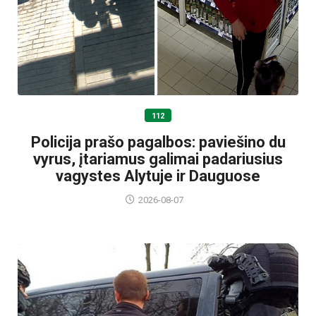
112
Policija prašo pagalbos: paviešino du
vyrus, įtariamus galimai padariusius
vagystes Alytuje ir Dauguose
2026-08-07