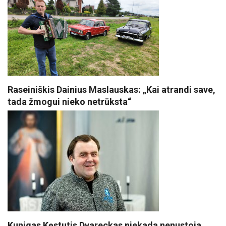
Raseiniškis Dainius Maslauskas: „Kai atrandi save,
tada žmogui nieko netrūksta“
Kunigas Kęstutis Dvareckas niekada nenustoja