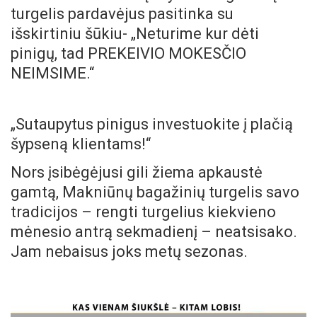
turgelis pardavėjus pasitinka su
išskirtiniu šūkiu- „Neturime kur dėti
pinigų, tad PREKEIVIO MOKESČIO
NEIMSIME.“
„Sutaupytus pinigus investuokite į plačią
šypseną
klientams!“
Nors įsibėgėjusi gili žiema apkaustė
gamtą, Makniūnų bagažinių turgelis savo
tradicijos – rengti turgelius kiekvieno
mėnesio antrą sekmadienį – neatsisako.
Jam nebaisus joks metų sezonas.