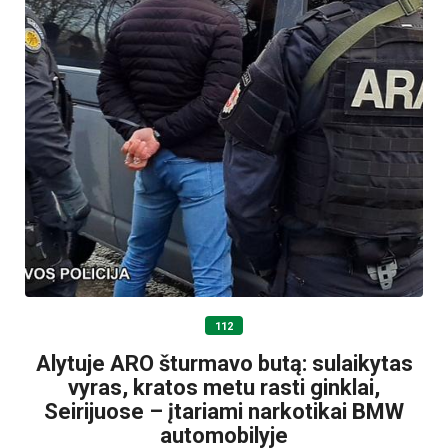
112
Alytuje ARO šturmavo butą: sulaikytas
vyras, kratos metu rasti ginklai,
Seirijuose – įtariami narkotikai BMW
automobilyje