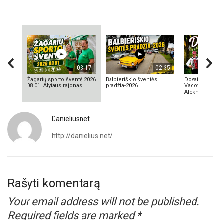
03:17
02:35
Žagarių sporto šventė 2026
Balbieriškio šventės
Dovainonių ka
08 01. Alytaus rajonas
pradžia-2026
Vadovas Vyta
Aleknavičius
Danieliusnet
http://danielius.net/
Rašyti komentarą
Your email address will not be published.
Required fields are marked
*