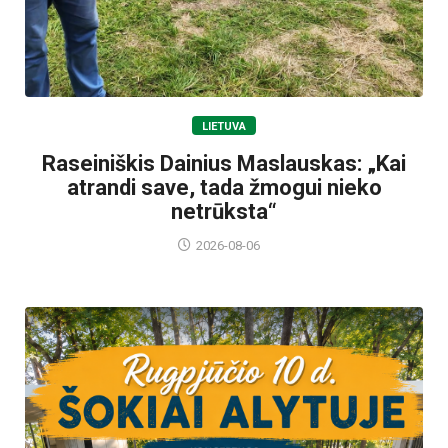
LIETUVA
Raseiniškis Dainius Maslauskas: „Kai
atrandi save, tada žmogui nieko
netrūksta“
2026-08-06