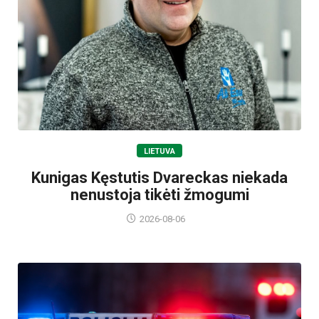
LIETUVA
Kunigas Kęstutis Dvareckas niekada
nenustoja tikėti žmogumi
2026-08-06