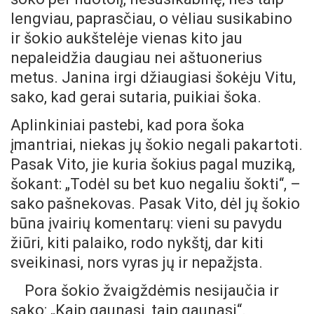
lengviau, paprasčiau, o vėliau susikabino
ir šokio aukštelėje vienas kito jau
nepaleidžia daugiau nei aštuonerius
metus. Janina irgi džiaugiasi šokėju Vitu,
sako, kad gerai sutaria, puikiai šoka.
Aplinkiniai pastebi, kad pora šoka
įmantriai, niekas jų šokio negali pakartoti.
Pasak Vito, jie kuria šokius pagal muziką,
šokant: „Todėl su bet kuo negaliu šokti“, –
sako pašnekovas. Pasak Vito, dėl jų šokio
būna įvairių komentarų: vieni su pavydu
žiūri, kiti palaiko, rodo nykštį, dar kiti
sveikinasi, nors vyras jų ir nepažįsta.
Pora šokio žvaigždėmis nesijaučia ir
sako: „Kaip gaunasi, taip gaunasi“.