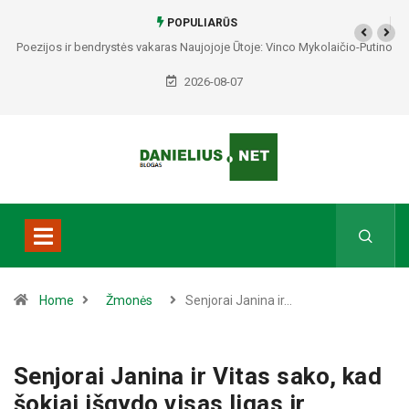
POPULIARŪS
Poezijos ir bendrystės vakaras Naujojoje Ūtoje: Vinco Mykolaičio-Putino
tėviškėje skambės eilės, dainos ir arbatos puodelių šiluma
2026-08-07
Home
Žmonės
Senjorai Janina ir…
Senjorai Janina ir Vitas sako, kad
šokiai išgydo visas ligas ir