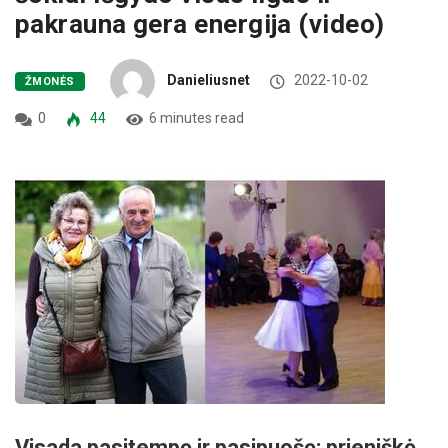
pakrauna gera energija (video)
Danieliusnet
2022-10-02
ŽMONĖS
0
44
6 minutes read
Visada pasitempę ir pasipuošę: prieniškė