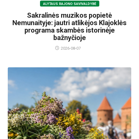
ALYTAUS RAJONO SAVIVALDYBĖ
Sakralinės muzikos popietė
Nemunaityje: jautri atlikėjos Klajoklės
programa skambės istorinėje
bažnyčioje
2026-08-07