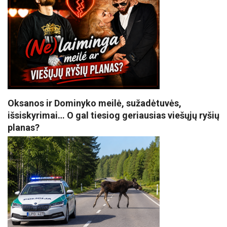
Oksanos ir Dominyko meilė, sužadėtuvės,
išsiskyrimai… O gal tiesiog geriausias viešųjų ryšių
planas?