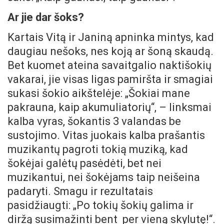
Ar jie dar šoks?
Kartais Vitą ir Janiną apninka mintys, kad
daugiau nešoks, nes koją ar šoną skaudą.
Bet kuomet ateina savaitgalio naktišokių
vakarai, jie visas ligas pamiršta ir smagiai
sukasi šokio aikštelėje: „Šokiai mane
pakrauna, kaip akumuliatorių“, – linksmai
kalba vyras, šokantis 3 valandas be
sustojimo. Vitas juokais kalba prašantis
muzikantų pagroti tokią muziką, kad
šokėjai galėtų pasėdėti, bet nei
muzikantui, nei šokėjams taip neišeina
padaryti. Smagu ir rezultatais
pasidžiaugti: „Po tokių šokių galima ir
diržą susimažinti bent per vieną skylutę
!“.