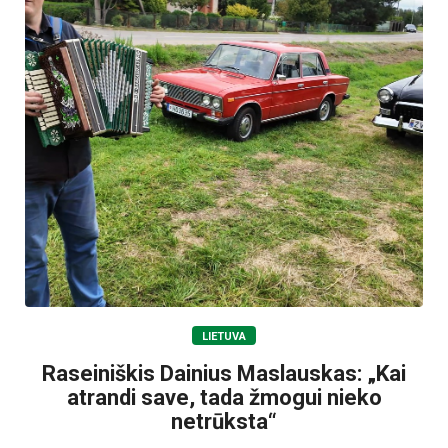
LIETUVA
Raseiniškis Dainius Maslauskas: „Kai
atrandi save, tada žmogui nieko
netrūksta“