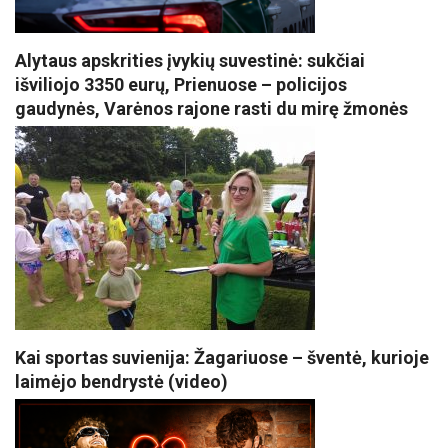
Alytaus apskrities įvykių suvestinė: sukčiai
išviliojo 3350 eurų, Prienuose – policijos
gaudynės, Varėnos rajone rasti du mirę žmonės
Kai sportas suvienija: Žagariuose – šventė, kurioje
laimėjo bendrystė (video)