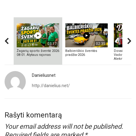
03:17
02:35
Žagarių sporto šventė 2026
Balbieriškio šventės
Dovainonių ka
08 01. Alytaus rajonas
pradžia-2026
Vadovas Vyta
Aleknavičius
Danieliusnet
http://danielius.net/
Rašyti komentarą
Your email address will not be published.
Required fields are marked
*