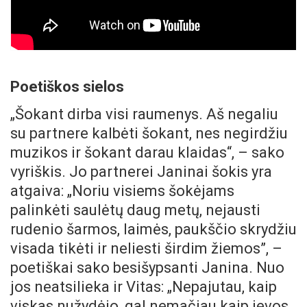
Poetiškos sielos
„Šokant dirba visi raumenys. Aš negaliu
su partnere kalbėti šokant, nes negirdžiu
muzikos ir šokant darau klaidas“, – sako
vyriškis. Jo partnerei Janinai šokis yra
atgaiva: „Noriu visiems šokėjams
palinkėti saulėtų daug metų, nejausti
rudenio šarmos, laimės, paukščio skrydžiu
visada tikėti ir neliesti širdim žiemos”, –
poetiškai sako besišypsanti Janina. Nuo
jos neatsilieka ir Vitas: „Nepajutau, kaip
viskas nužydėjo, gal nemačiau kaip ievos