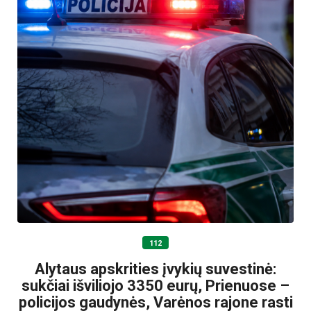
112
Alytaus apskrities įvykių suvestinė:
sukčiai išviliojo 3350 eurų, Prienuose –
policijos gaudynės, Varėnos rajone rasti