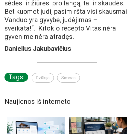
sėdėsi ir žiūrėsi pro langą, tai ir skaudės.
Bet kuomet judi, pasimiršta visi skausmai.
Vanduo yra gyvybė, judėjimas –
sveikata!“. Kitokio recepto Vitas nėra
gyvenime nėra atrad
ę
s.
Danielius Jakubavičius
Tags:
Dzūkija
Simnas
Naujienos iš interneto