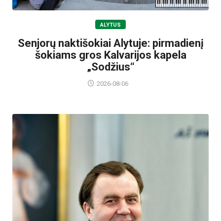
ALYTUS
Senjorų naktišokiai Alytuje: pirmadienį
šokiams gros Kalvarijos kapela
„Sodžius“
2026-08-06