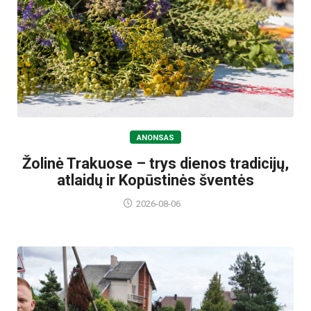
ANONSAS
Žolinė Trakuose – trys dienos tradicijų,
atlaidų ir Kopūstinės šventės
2026-08-06