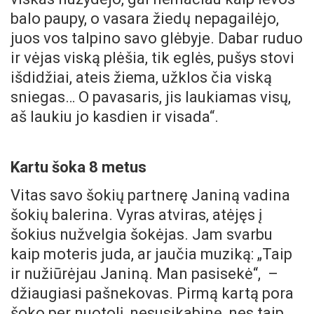
balo paupy, o vasara žiedų nepagailėjo,
juos vos talpino savo glėbyje. Dabar ruduo
ir vėjas viską plėšia, tik eglės, pušys stovi
išdidžiai, ateis žiema, užklos čia viską
sniegas… O pavasaris, jis laukiamas visų,
aš laukiu jo kasdien ir visada“.
Kartu šoka 8 metus
Vitas savo šokių partnerę Janiną vadina
šokių balerina. Vyras atviras, atėjęs į
šokius nužvelgia šokėjas. Jam svarbu
kaip moteris juda, ar jaučia muziką: „Taip
ir nužiūrėjau Janiną. Man pasisekė“, –
džiaugiasi pašnekovas. Pirmą kartą pora
šoko per nuotolį, nesusikabinę, nes taip