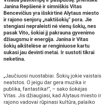
Janina Repšienė ir simniškis Vitas
Bencevičius yra išskirtinė Alytaus miesto
ir rajono senjorų „naktišokių“ pora. Jie
stengiasi nepraleisti nė vienų šokių, nes
pasak Vito, šokiai jį pakrauna gyvenimo
džiaugsmu ir energija. Janina ir Vitas
šokių aikštelėse ar renginiuose kartu
sukasi jau devinti metai. Ir sustoti tikrai
neketina.
„Jaučiuosi nuostabiai. Šokių jokie vaistais
neatstos. O jeigu dar gera muzika ir
publika, fantastika!”, – sako šokėjas
Vitas. Jis džiaugiasi, kad Alytaus miesto ir
rajono vadovai rūpinasi kultūra, palaiko