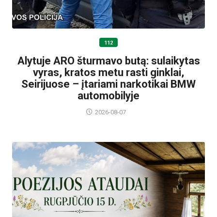
112
Alytuje ARO šturmavo butą: sulaikytas
vyras, kratos metu rasti ginklai,
Seirijuose – įtariami narkotikai BMW
automobilyje
2026-08-07