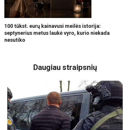
100 tūkst. eurų kainavusi meilės istorija:
septynerius metus laukė vyro, kurio niekada
nesutiko
VISI POPULIARIAUSI
Daugiau straipsnių