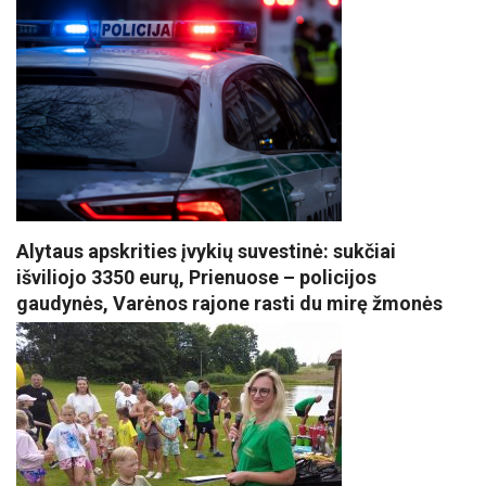
Alytaus apskrities įvykių suvestinė: sukčiai
išviliojo 3350 eurų, Prienuose – policijos
gaudynės, Varėnos rajone rasti du mirę žmonės