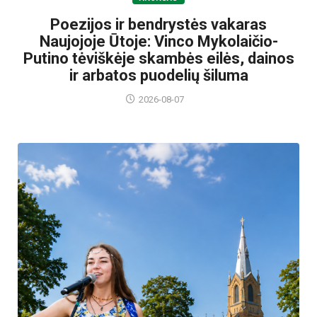
Poezijos ir bendrystės vakaras
Naujojoje Ūtoje: Vinco Mykolaičio-
Putino tėviškėje skambės eilės, dainos
ir arbatos puodelių šiluma
2026-08-07