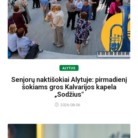
ALYTUS
Senjorų naktišokiai Alytuje: pirmadienį
šokiams gros Kalvarijos kapela
„Sodžius“
2026-08-06