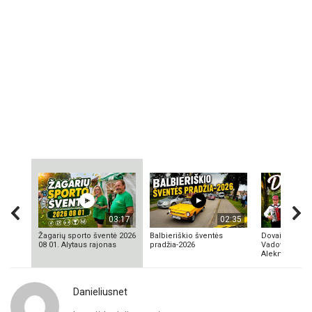
03:17
02:35
Žagarių sporto šventė 2026
Balbieriškio šventės
Dovainonių ka
08 01. Alytaus rajonas
pradžia-2026
Vadovas Vyta
Aleknavičius
Danieliusnet