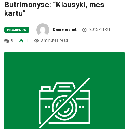
Butrimonyse: “Klausyki, mes
kartu”
Danieliusnet
2013-11-21
NAUJIENOS
0
1
3 minutes read