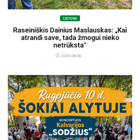
LIETUVA
Raseiniškis Dainius Maslauskas: „Kai
atrandi save, tada žmogui nieko
netrūksta“
2026-08-06