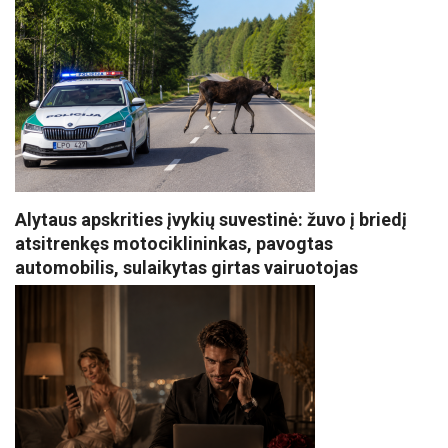
Alytaus apskrities įvykių suvestinė: žuvo į briedį
atsitrenkęs motociklininkas, pavogtas
automobilis, sulaikytas girtas vairuotojas