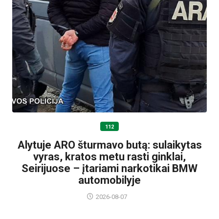
112
Alytuje ARO šturmavo butą: sulaikytas
vyras, kratos metu rasti ginklai,
Seirijuose – įtariami narkotikai BMW
automobilyje
2026-08-07