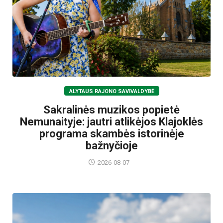
ALYTAUS RAJONO SAVIVALDYBĖ
Sakralinės muzikos popietė
Nemunaityje: jautri atlikėjos Klajoklės
programa skambės istorinėje
bažnyčioje
2026-08-07