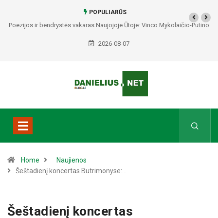
POPULIARŪS
Poezijos ir bendrystės vakaras Naujojoje Ūtoje: Vinco Mykolaičio-Putino
tėviškėje skambės eilės, dainos ir arbatos puodelių šiluma
2026-08-07
Home
Naujienos
Šeštadienį koncertas Butrimonyse:…
Šeštadienį koncertas