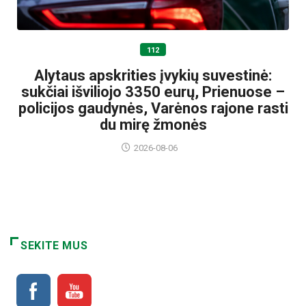
112
Alytaus apskrities įvykių suvestinė:
sukčiai išviliojo 3350 eurų, Prienuose –
policijos gaudynės, Varėnos rajone rasti
du mirę žmonės
2026-08-06
SEKITE MUS