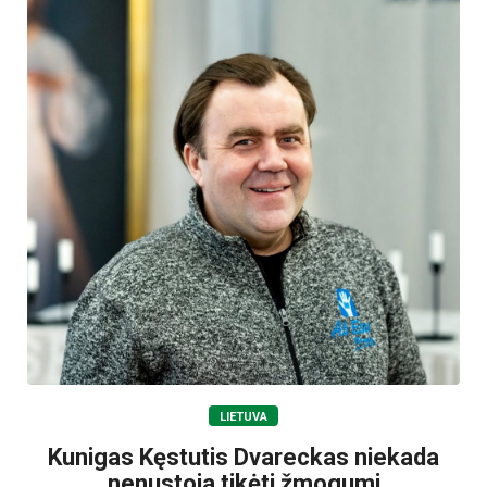
LIETUVA
Kunigas Kęstutis Dvareckas niekada
nenustoja tikėti žmogumi