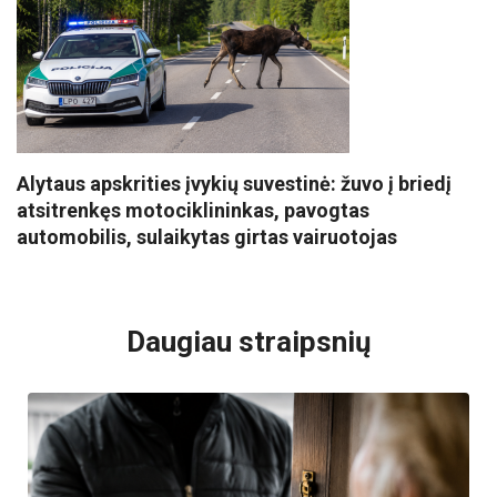
Alytaus apskrities įvykių suvestinė: žuvo į briedį
atsitrenkęs motociklininkas, pavogtas
automobilis, sulaikytas girtas vairuotojas
VISI POPULIARIAUSI
Daugiau straipsnių