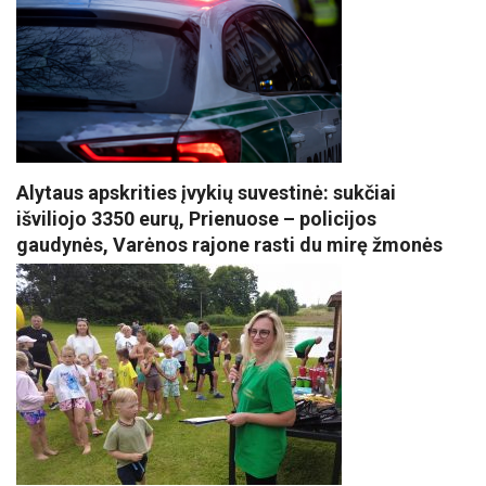
Alytaus apskrities įvykių suvestinė: sukčiai
išviliojo 3350 eurų, Prienuose – policijos
gaudynės, Varėnos rajone rasti du mirę žmonės