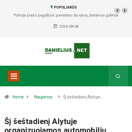
POPULIARŪS
Policija prašo pagalbos: paviešino du vyrus, įtariamus galimai
padariusius vagystes Alytuje ir Dauguose
2026-08-08
Home
Naujienos
Šį šeštadienį Alytuje…
Šį šeštadienį Alytuje
organizuojamos automobilių