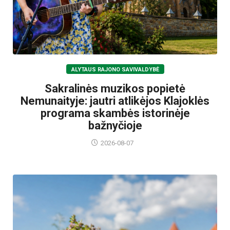
ALYTAUS RAJONO SAVIVALDYBĖ
Sakralinės muzikos popietė
Nemunaityje: jautri atlikėjos Klajoklės
programa skambės istorinėje
bažnyčioje
2026-08-07