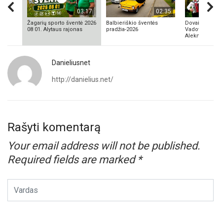
03:17
02:35
Žagarių sporto šventė 2026
Balbieriškio šventės
Dovainonių ka
08 01. Alytaus rajonas
pradžia-2026
Vadovas Vyta
Aleknavičius
Danieliusnet
http://danielius.net/
Rašyti komentarą
Your email address will not be published.
Required fields are marked
*