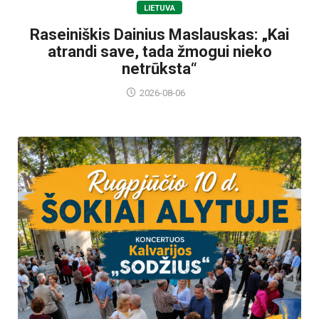
LIETUVA
Raseiniškis Dainius Maslauskas: „Kai
atrandi save, tada žmogui nieko
netrūksta“
2026-08-06