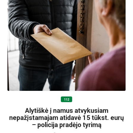
112
Alytiškė į namus atvykusiam
nepažįstamajam atidavė 15 tūkst. eurų
– policija pradėjo tyrimą