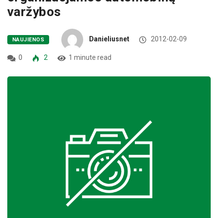
varžybos
Danieliusnet
2012-02-09
NAUJIENOS
0
2
1 minute read