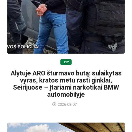
112
Alytuje ARO šturmavo butą: sulaikytas
vyras, kratos metu rasti ginklai,
Seirijuose – įtariami narkotikai BMW
automobilyje
2026-08-07