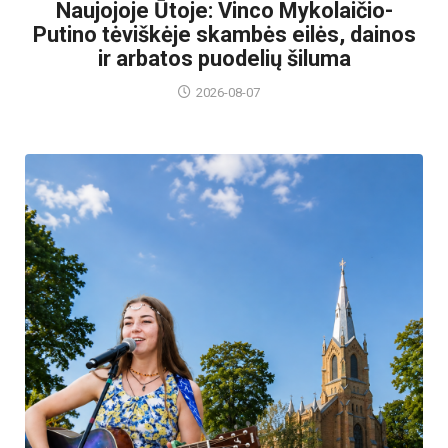
Naujojoje Ūtoje: Vinco Mykolaičio-
Putino tėviškėje skambės eilės, dainos
ir arbatos puodelių šiluma
2026-08-07