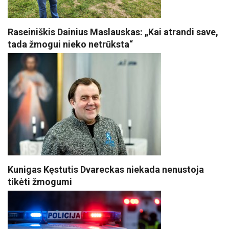
Raseiniškis Dainius Maslauskas: „Kai atrandi save,
tada žmogui nieko netrūksta“
Kunigas Kęstutis Dvareckas niekada nenustoja
tikėti žmogumi