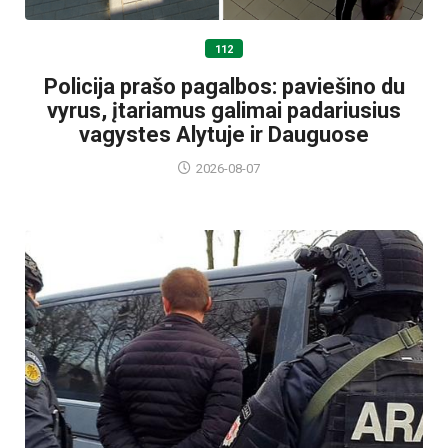
112
Policija prašo pagalbos: paviešino du
vyrus, įtariamus galimai padariusius
vagystes Alytuje ir Dauguose
2026-08-07