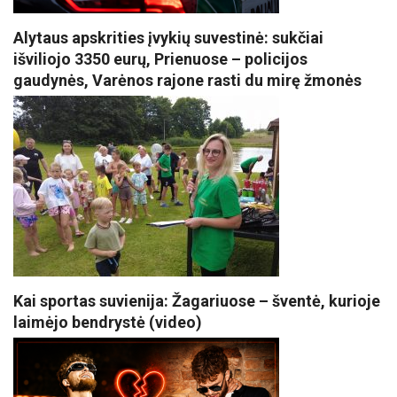
Alytaus apskrities įvykių suvestinė: sukčiai
išviliojo 3350 eurų, Prienuose – policijos
gaudynės, Varėnos rajone rasti du mirę žmonės
Kai sportas suvienija: Žagariuose – šventė, kurioje
laimėjo bendrystė (video)