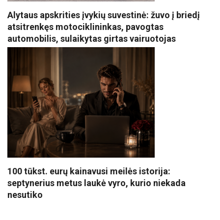
Alytaus apskrities įvykių suvestinė: žuvo į briedį
atsitrenkęs motociklininkas, pavogtas
automobilis, sulaikytas girtas vairuotojas
100 tūkst. eurų kainavusi meilės istorija:
septynerius metus laukė vyro, kurio niekada
nesutiko
VISI POPULIARIAUSI