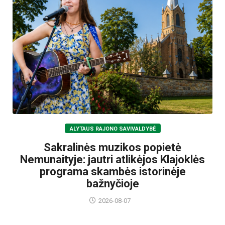
ALYTAUS RAJONO SAVIVALDYBĖ
Sakralinės muzikos popietė
Nemunaityje: jautri atlikėjos Klajoklės
programa skambės istorinėje
bažnyčioje
2026-08-07