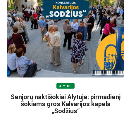
ALYTUS
Senjorų naktišokiai Alytuje: pirmadienį
šokiams gros Kalvarijos kapela
„Sodžius“
2026-08-06