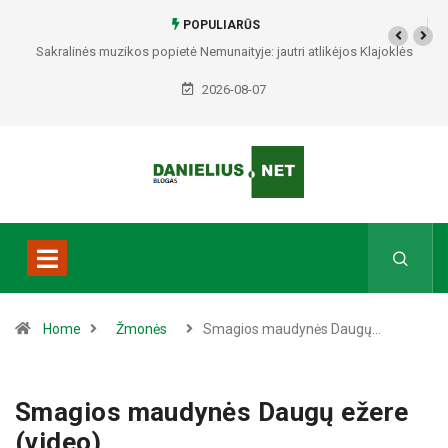
POPULIARŪS
Sakralinės muzikos popietė Nemunaityje: jautri atlikėjos Klajoklės
programa skambės istorinėje bažnyčioje
2026-08-07
Home
Žmonės
Smagios maudynės Daugų…
Smagios maudynės Daugų ežere
(video)