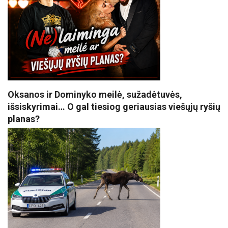
Oksanos ir Dominyko meilė, sužadėtuvės,
išsiskyrimai… O gal tiesiog geriausias viešųjų ryšių
planas?