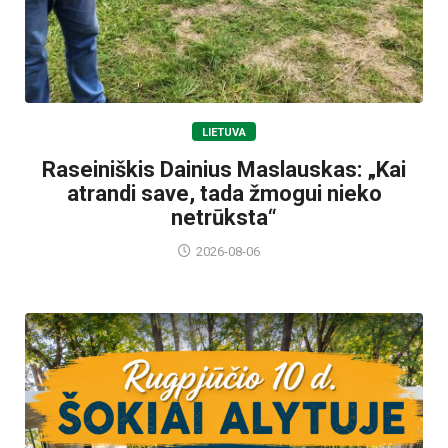
LIETUVA
Raseiniškis Dainius Maslauskas: „Kai
atrandi save, tada žmogui nieko
netrūksta“
2026-08-06