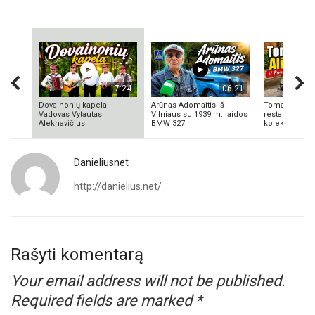
17:24
06:21
Dovainonių kapela.
Arūnas Adomaitis iš
Tomas Aliulis
Vadovas Vytautas
Vilniaus su 1939 m. laidos
restauratorius
Aleknavičius
BMW 327
kolekcionieriu
Danieliusnet
http://danielius.net/
Rašyti komentarą
Your email address will not be published.
Required fields are marked
*