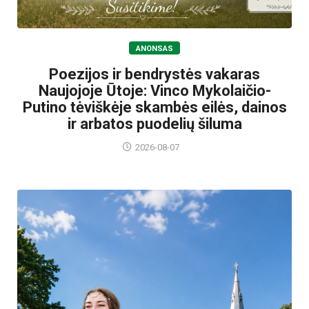
ANONSAS
Poezijos ir bendrystės vakaras
Naujojoje Ūtoje: Vinco Mykolaičio-
Putino tėviškėje skambės eilės, dainos
ir arbatos puodelių šiluma
2026-08-07