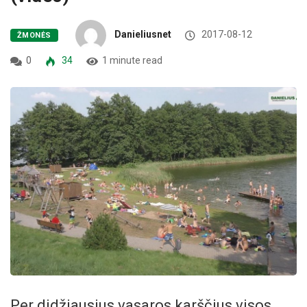
Danieliusnet
2017-08-12
ŽMONĖS
0
34
1 minute read
Per didžiausius vasaros karščius visos