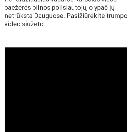
paežerės pilnos poilsiautojų, o ypač jų
netrūksta Dauguose. Pasižiūrėkite trumpo
video siužeto: