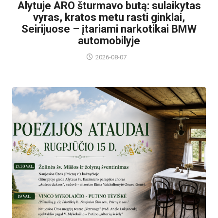
Alytuje ARO šturmavo butą: sulaikytas
vyras, kratos metu rasti ginklai,
Seirijuose – įtariami narkotikai BMW
automobilyje
2026-08-07