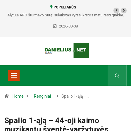
POPULIARŪS
Alytuje ARO šturmavo butą: sulaikytas vyras, kratos metu rasti ginklai,
Seirijuose – įtariami narkotikai BMW automobilyje
2026-08-08
Home
Renginiai
Spalio 1-ąją –…
Spalio 1-ąją – 44-oji kaimo
muzikantų šventė-varžytuvės