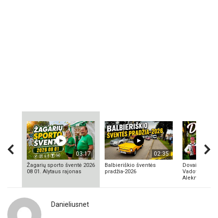
03:17
02:35
Žagarių sporto šventė 2026
Balbieriškio šventės
Dovainonių ka
08 01. Alytaus rajonas
pradžia-2026
Vadovas Vyta
Aleknavičius
Danieliusnet