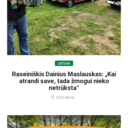
LIETUVA
Raseiniškis Dainius Maslauskas: „Kai
atrandi save, tada žmogui nieko
netrūksta“
2026-08-06