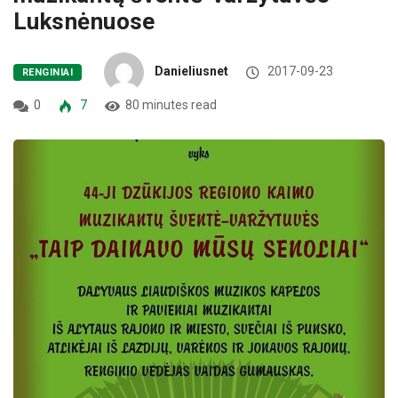
Luksnėnuose
Danieliusnet
2017-09-23
RENGINIAI
0
7
80 minutes read