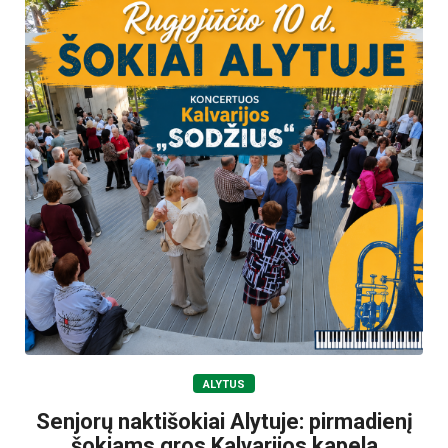
ALYTUS
Senjorų naktišokiai Alytuje: pirmadienį
šokiams gros Kalvarijos kapela