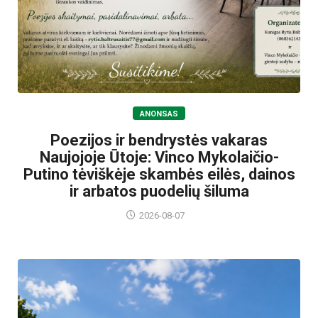
ANONSAS
Poezijos ir bendrystės vakaras
Naujojoje Ūtoje: Vinco Mykolaičio-
Putino tėviškėje skambės eilės, dainos
ir arbatos puodelių šiluma
2026-08-07