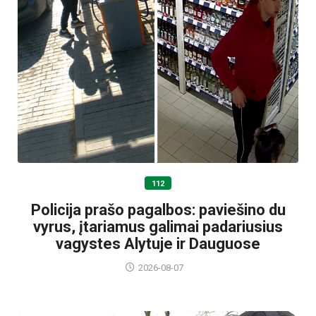
112
Policija prašo pagalbos: paviešino du
vyrus, įtariamus galimai padariusius
vagystes Alytuje ir Dauguose
2026-08-07