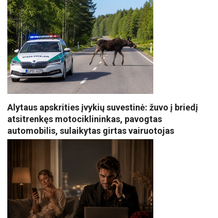
Alytaus apskrities įvykių suvestinė: žuvo į briedį
atsitrenkęs motociklininkas, pavogtas
automobilis, sulaikytas girtas vairuotojas