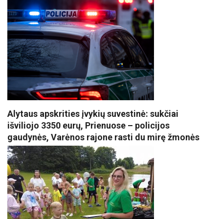
Alytaus apskrities įvykių suvestinė: sukčiai
išviliojo 3350 eurų, Prienuose – policijos
gaudynės, Varėnos rajone rasti du mirę žmonės