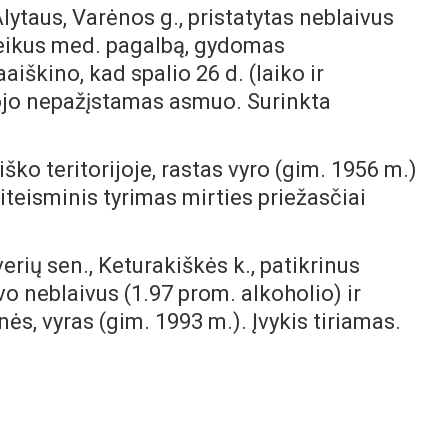
 Alytaus, Varėnos g., pristatytas neblaivus
uteikus med. pagalbą, gydomas
aiškino, kad spalio 26 d. (laiko ir
lojo nepažįstamas asmuo. Surinkta
miško teritorijoje, rastas vyro (gim. 1956 m.)
iteisminis tyrimas mirties priežasčiai
iverių sen., Keturakiškės k., patikrinus
vo neblaivus (1.97 prom. alkoholio) ir
ės, vyras (gim. 1993 m.). Įvykis tiriamas.