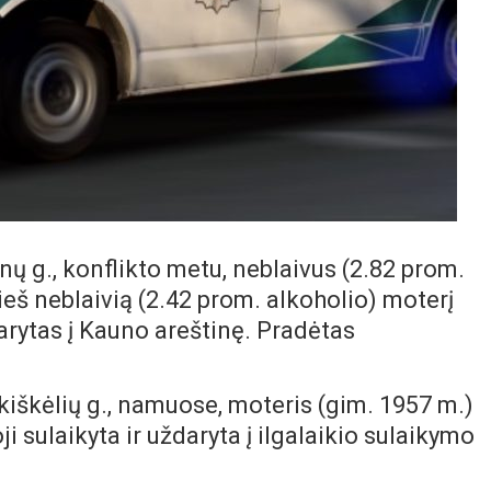
tinų g., konflikto metu, neblaivus (2.82 prom.
ieš neblaivią (2.42 prom. alkoholio) moterį
darytas į Kauno areštinę. Pradėtas
Likiškėlių g., namuose, moteris (gim. 1957 m.)
i sulaikyta ir uždaryta į ilgalaikio sulaikymo