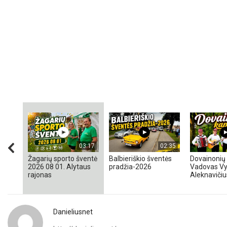
03:17
02:35
Žagarių sporto šventė
Balbieriškio šventės
Dovainonių 
2026 08 01. Alytaus
pradžia-2026
Vadovas Vy
rajonas
Aleknavičiu
Danieliusnet