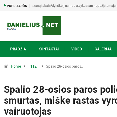
Alytiškė į namus atvykusiam nepažįstamajam atidavė 15 t
POPULIARŪS
PRADŽIA
KONTAKTAI
VIDEO
GALERIJA
Home
112
Spalio 28-osios paros…
Spalio 28-osios paros poli
smurtas, miške rastas vyr
vairuotojas