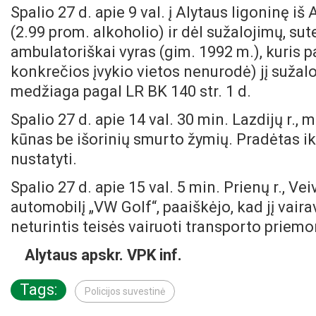
Spalio 27 d. apie 9 val. į Alytaus ligoninę iš
(2.99 prom. alkoholio) ir dėl sužalojimų, s
ambulatoriškai vyras (gim. 1992 m.), kuris pa
konkrečios įvykio vietos nenurodė) jį suža
medžiaga pagal LR BK 140 str. 1 d.
Spalio 27 d. apie 14 val. 30 min. Lazdijų r., 
kūnas be išorinių smurto žymių. Pradėtas ik
nustatyti.
Spalio 27 d. apie 15 val. 5 min. Prienų r., Ve
automobilį „VW Golf“, paaiškėjo, kad jį vaira
neturintis teisės vairuoti transporto priemon
Alytaus apskr. VPK inf.
Tags:
Policijos suvestinė