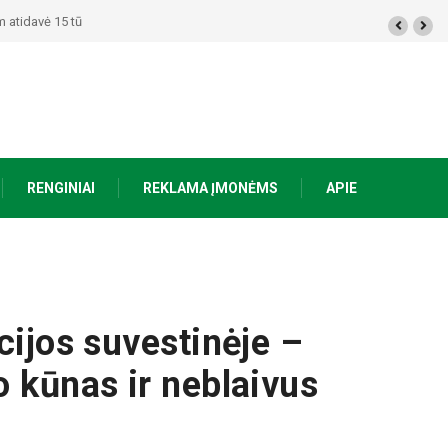
ūkst. eurų – policija pradėjo tyrimą
RENGINIAI
REKLAMA ĮMONĖMS
APIE
cijos suvestinėje –
o kūnas ir neblaivus