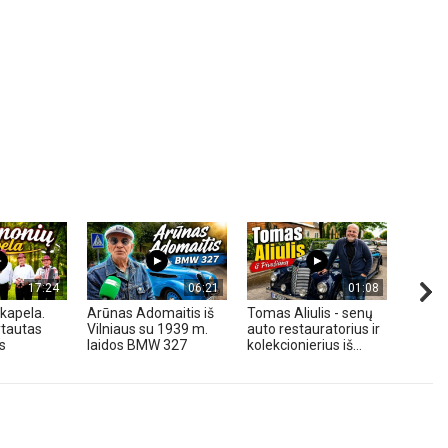
17:24
06:21
01:08
kapela.
Arūnas Adomaitis iš
Tomas Aliulis - senų
„Pune
tautas
Vilniaus su 1939 m.
auto restauratorius ir
2026 
s
laidos BMW 327
kolekcionierius iš...