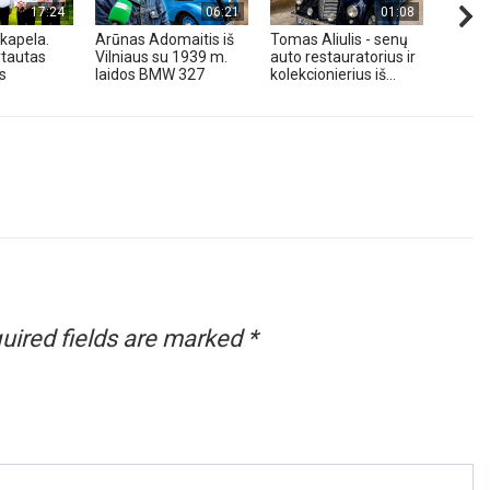
17:24
06:21
01:08
kapela.
Arūnas Adomaitis iš
Tomas Aliulis - senų
„Pune
tautas
Vilniaus su 1939 m.
auto restauratorius ir
2026 
s
laidos BMW 327
kolekcionierius iš...
uired fields are marked
*