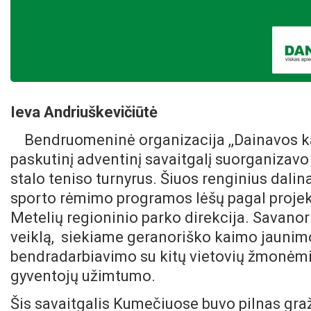
Ieva Andriuškevičiūtė
Bendruomeninė organizacija ,,Dainavos ka
paskutinį adventinį savaitgalį suorganizavo 
stalo teniso turnyrus.
Šiuos renginius dalina
sporto rėmimo programos lėšų pagal projekt
Metelių regioninio parko direkcija. Savanor
veiklą, siekiame geranoriško kaimo jaunimo
bendradarbiavimo su kitų vietovių žmonėmis
gyventojų užimtumo.
Šis savaitgalis Kumečiuose buvo pilnas graža