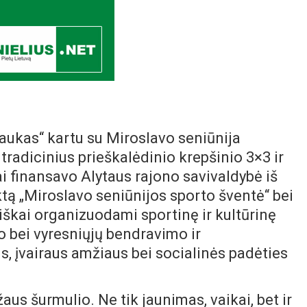
ukas“ kartu su Miroslavo seniūnija
tradicinius prieškalėdinio krepšinio 3×3 ir
i finansavo Alytaus rajono savivaldybė iš
ą „Miroslavo seniūnijos sporto šventė“ bei
iškai organizuodami sportinę ir kultūrinę
 bei vyresniųjų bendravimo ir
, įvairaus amžiaus bei socialinės padėties
us šurmulio. Ne tik jaunimas, vaikai, bet ir