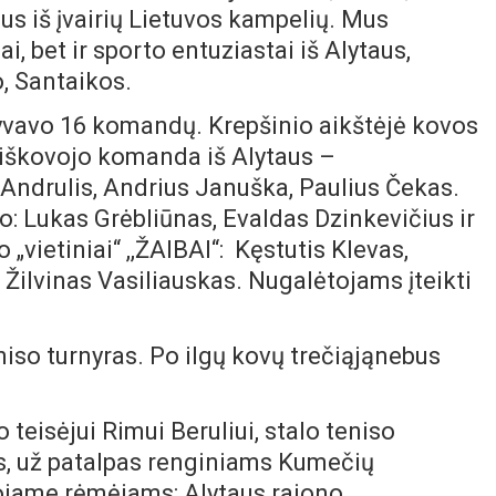
s iš įvairių Lietuvos kampelių. Mus
ai, bet ir sporto entuziastai iš Alytaus,
o, Santaikos.
yvavo 16 komandų. Krepšinio aikštėjė kovos
tą iškovojo komanda iš Alytaus –
ndrulis, Andrius Januška, Paulius Čekas.
: Lukas Grėbliūnas, Evaldas Dzinkevičius ir
 „vietiniai“ ,,ŽAIBAI“: Kęstutis Klevas,
r Žilvinas Vasiliauskas. Nugalėtojams įteikti
niso turnyras. Po ilgų kovų trečiąjąnebus
 teisėjui Rimui Beruliui, stalo teniso
s, už patalpas renginiams Kumečių
ojame rėmėjams: Alytaus rajono