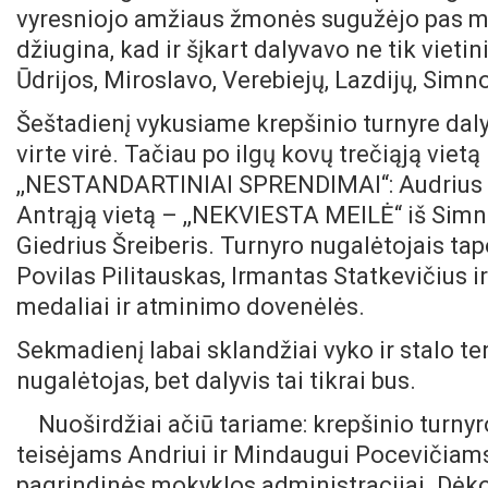
vyresniojo amžiaus žmonės sugužėjo pas mu
džiugina, kad ir šįkart dalyvavo ne tik vietini
Ūdrijos, Miroslavo, Verebiejų, Lazdijų, Simn
Šeštadienį vykusiame krepšinio turnyre dal
virte virė. Tačiau po ilgų kovų trečiąją vie
,,NESTANDARTINIAI SPRENDIMAI“: Audrius A
Antrąją vietą – ,,NEKVIESTA MEILĖ“ iš Simno
Giedrius Šreiberis. Turnyro nugalėtojais tapo
Povilas Pilitauskas, Irmantas Statkevičius i
medaliai ir atminimo dovenėlės.
Sekmadienį labai sklandžiai vyko ir stalo te
nugalėtojas, bet dalyvis tai tikrai bus.
Nuoširdžiai ačiū tariame: krepšinio turnyro
teisėjams Andriui ir Mindaugui Pocevičiam
pagrindinės mokyklos administracijai. Dėk