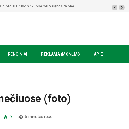
i vairuotojai Druskininkuose bei Varėnos rajone
RENGINIAI
REKLAMA ĮMONĖMS
APIE
mečiuose (foto)
3
5 minutes read