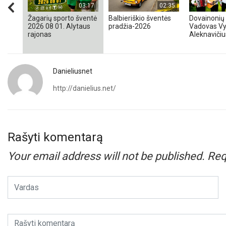
03:17
02:35
Žagarių sporto šventė
Balbieriškio šventės
Dovainonių 
2026 08 01. Alytaus
pradžia-2026
Vadovas Vy
rajonas
Aleknavičiu
Danieliusnet
http://danielius.net/
Rašyti komentarą
Your email address will not be published.
Req