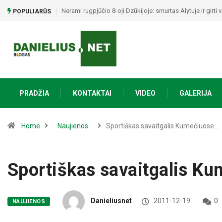
Nerami rugpjūčio 8-oji Dzūkijoje: smurtas Alytuje ir girt
POPULIARŪS
PRADŽIA
KONTAKTAI
VIDEO
GALERIJA
Home
Naujienos
Sportiškas savaitgalis Kumečiuose…
Sportiškas savaitgalis Ku
Danieliusnet
2011-12-19
0
NAUJIENOS