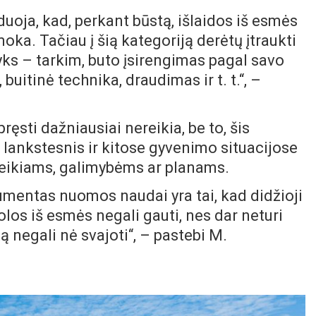
uoja, kad, perkant būstą, išlaidos iš esmės
oka. Tačiau į šią kategoriją derėtų įtraukti
yks – tarkim, buto įsirengimas pagal savo
buitinė technika, draudimas ir t. t.“, –
ęsti dažniausiai nereikia, be to, šis
 lankstesnis ir kitose gyvenimo situacijose
reikiams, galimybėms ar planams.
gumentas nuomos naudai yra tai, kad didžioji
los iš esmės negali gauti, nes dar neturi
 negali nė svajoti“, – pastebi M.