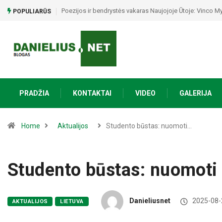
Poezijos ir bendrystės vakaras Naujojoje Ūtoje: Vinco My
POPULIARŪS
PRADŽIA
KONTAKTAI
VIDEO
GALERIJA
Home
Aktualijos
Studento būstas: nuomoti…
Studento būstas: nuomoti 
Danieliusnet
2025-08-
AKTUALIJOS
LIETUVA