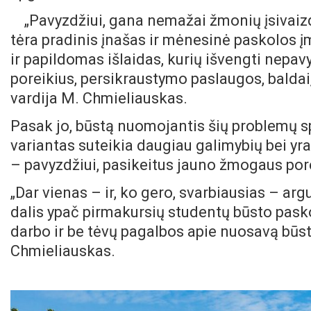
„Pavyzdžiui, gana nemažai žmonių įsivaizd
tėra pradinis įnašas ir mėnesinė paskolos įm
ir papildomas išlaidas, kurių išvengti nepav
poreikius, persikraustymo paslaugos, baldai, 
vardija M. Chmieliauskas.
Pasak jo, būstą nuomojantis šių problemų spr
variantas suteikia daugiau galimybių bei yra
– pavyzdžiui, pasikeitus jauno žmogaus po
„Dar vienas – ir, ko gero, svarbiausias – ar
dalis ypač pirmakursių studentų būsto pasko
darbo ir be tėvų pagalbos apie nuosavą būstą
Chmieliauskas.