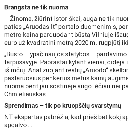
Brangsta ne tik nuoma
Žinoma, žiūrint istoriškai, auga ne tik nu
paties „Aruodas.lt“ portalo duomenimis, per 
metro kaina parduodant būstą Vilniuje išau
euro už kvadratinį metrą 2020 m. rugpjūtį ik
„Būsto – ypač naujos statybos – pardavimo 
tarpusavyje. Paprastai kylant vienai, didėja ir
išimčių. Analizuojant realių „Aruodo“ skel
pastaruosius penkerius metus kainų augimas
nuoma bent jau sostinėje augo lėčiau nei p
Chmieliauskas.
Sprendimas – tik po kruopščių svarstymų
NT ekspertas pabrėžia, kad prieš bet kokį a
apgalvoti.