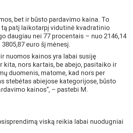
omos, bet ir būsto pardavimo kaina. To
tą patį laikotarpį vidutinė kvadratinio
go daugiau nei 77 procentais – nuo 2146,14
i 3805,87 euro šį mėnesį.
ir nuomos kainos yra labai susiję
 kita, nors kartais, be abejo, pasitaiko ir
bimų duomenis, matome, kad nors per
 stebėtas abiejose kategorijose, būsto
ardavimo kainos“, – pastebi M.
psisprendimą viską reikia labai nuodugniai