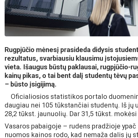
Rugpjūčio mėnesį prasideda didysis studen
rezultatus, svarbiausiu klausimu įstojusi
vieta. Išaugus būstų paklausai, rugpjūčio-r
kainų pikas, o tai bent dalį studentų tėvų p
– būsto įsigijimą.
Oficialiosios statistikos portalo duomen
daugiau nei 105 tūkstančiai studentų. Iš jų 
28,2 tūkst. jaunuolių. Dar 31,5 tūkst. mokė
Vasaros pabaigoje – rudens pradžioje ypač
nuomos kainos rodo, kad nemaža dalis jų s