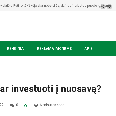
kolaičio-Putino tėviškėje skambės eilės, dainos ir arbatos puodelių šiluma
RENGINIAI
REKLAMA ĮMONĖMS
APIE
ar investuoti į nuosavą?
22
0
6 minutes read