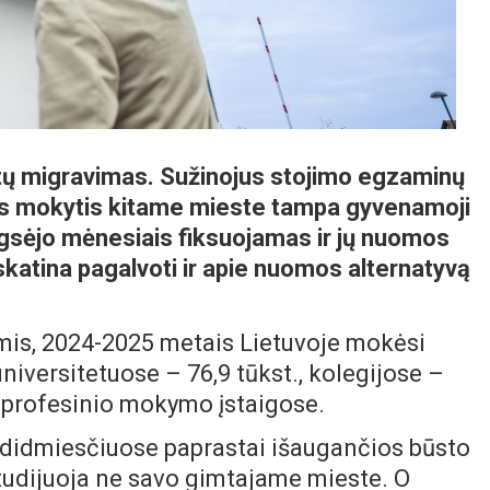
tų migravimas. Sužinojus stojimo egzaminų
ems mokytis kitame mieste tampa gyvenamoji
ugsėjo mėnesiais fiksuojamas ir jų nuomos
askatina pagalvoti ir apie nuomos alternatyvą
imis, 2024-2025 metais Lietuvoje mokėsi
universitetuose – 76,9 tūkst., kolegijose –
si profesinio mokymo įstaigose.
 didmiesčiuose paprastai išaugančios būsto
tudijuoja ne savo gimtajame mieste. O