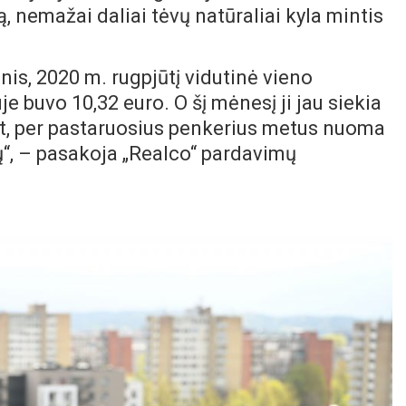
 nemažai daliai tėvų natūraliai kyla mintis
is, 2020 m. rugpjūtį vidutinė vieno
 buvo 10,32 euro. O šį mėnesį ji jau siekia
ant, per pastaruosius penkerius metus nuoma
ų“, – pasakoja „Realco“ pardavimų