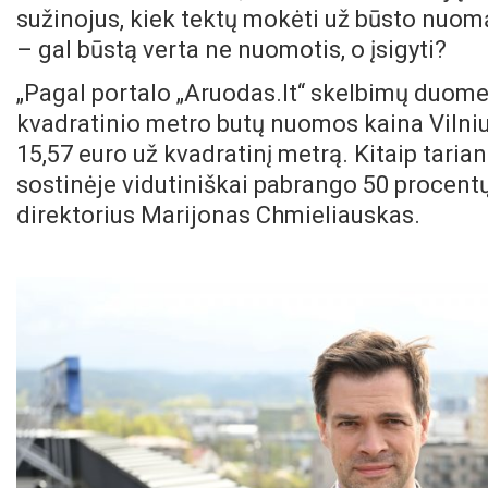
sužinojus, kiek tektų mokėti už būsto nuomą,
– gal būstą verta ne nuomotis, o įsigyti?
„Pagal portalo „Aruodas.lt“ skelbimų duomen
kvadratinio metro butų nuomos kaina Vilniuje
15,57 euro už kvadratinį metrą. Kitaip tari
sostinėje vidutiniškai pabrango 50 procent
direktorius Marijonas Chmieliauskas.