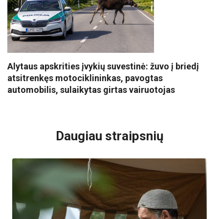
Alytaus apskrities įvykių suvestinė: žuvo į briedį
atsitrenkęs motociklininkas, pavogtas
automobilis, sulaikytas girtas vairuotojas
VISI POPULIARIAUSI
Daugiau straipsnių