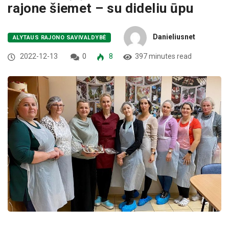
rajone šiemet – su dideliu ūpu
Danieliusnet
ALYTAUS RAJONO SAVIVALDYBĖ
2022-12-13
0
8
397 minutes read