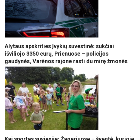
Alytaus apskrities įvykių suvestinė: sukčiai
išviliojo 3350 eurų, Prienuose – policijos
gaudynės, Varėnos rajone rasti du mirę žmonės
Kai sportas suvienija: Žagariuose – šventė, kurioje