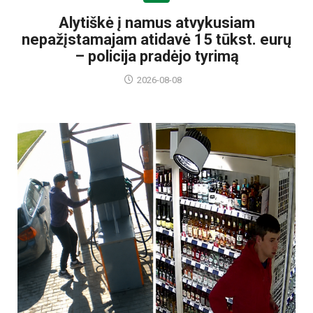
Alytiškė į namus atvykusiam
nepažįstamajam atidavė 15 tūkst. eurų
– policija pradėjo tyrimą
2026-08-08