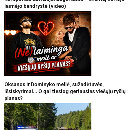
laimėjo bendrystė (video)
Oksanos ir Dominyko meilė, sužadėtuvės,
išsiskyrimai… O gal tiesiog geriausias viešųjų ryšių
planas?