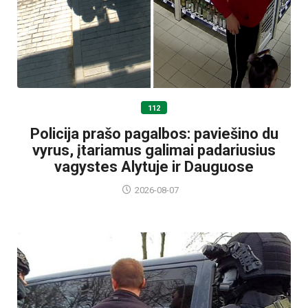
112
Policija prašo pagalbos: paviešino du
vyrus, įtariamus galimai padariusius
vagystes Alytuje ir Dauguose
2026-08-07