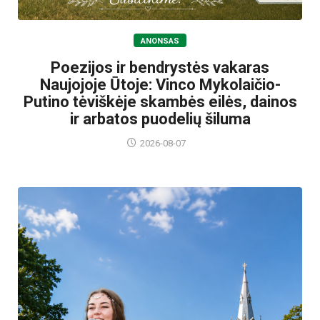
ANONSAS
Poezijos ir bendrystės vakaras
Naujojoje Ūtoje: Vinco Mykolaičio-
Putino tėviškėje skambės eilės, dainos
ir arbatos puodelių šiluma
2026-08-07