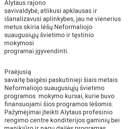
Alytaus rajono
savivaldybė, atlikusi apklausas ir
išanalizavusi aplinkybes, jau ne vienerius
metus skiria lėšų Neformaliojo
suaugusiųjų švietimo ir tęstinio
mokymosi
programai įgyvendinti.
Praėjusią
savaitę baigėsi paskutinieji šiais metais
Neformaliojo suaugusiųjų švietimo
programos mokymo kursai, kurie buvo
finansuojami šios programos lėšomis.
Pažymėjimai įteikti Alytaus profesinio
rengimo centre konditerijos gaminių bei
manikiūro ir nagų dailės programas