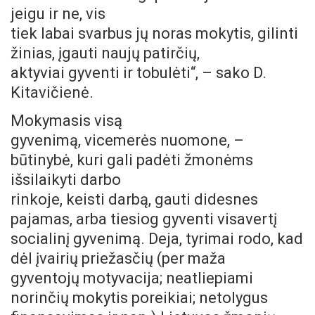
jeigu ir ne, vis
tiek labai svarbus jų noras mokytis, gilinti
žinias, įgauti naujų patirčių,
aktyviai gyventi ir tobulėti“, – sako D.
Kitavičienė.
Mokymasis visą
gyvenimą, vicemerės nuomone, –
būtinybė, kuri gali padėti žmonėms
išsilaikyti darbo
rinkoje, keisti darbą, gauti didesnes
pajamas, arba tiesiog gyventi visavertį
socialinį gyvenimą. Deja, tyrimai rodo, kad
dėl įvairių priežasčių (per maža
gyventojų motyvacija; neatliepiami
norinčių mokytis poreikiai; netolygus