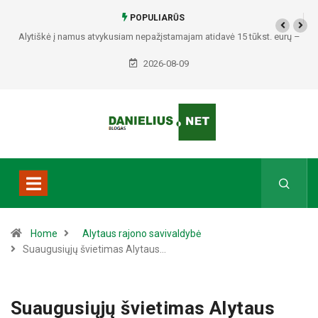
POPULIARŪS
idavė 15 tūkst. eurų –
Policija prašo pagalbos: paviešino du vyrus, įta
padariusius vagystes Alytuje ir Daug
2026-08-09
Home
Alytaus rajono savivaldybė
Suaugusiųjų švietimas Alytaus…
Suaugusiųjų švietimas Alytaus