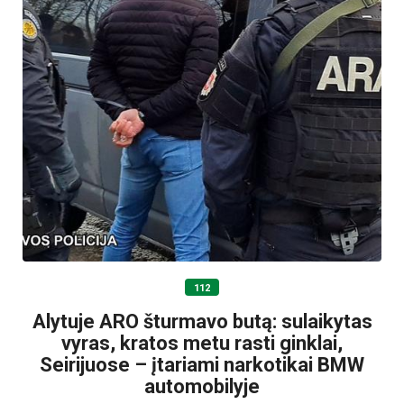
112
Alytuje ARO šturmavo butą: sulaikytas
vyras, kratos metu rasti ginklai,
Seirijuose – įtariami narkotikai BMW
automobilyje