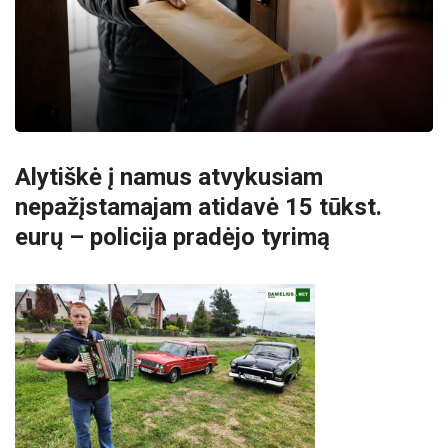
Alytiškė į namus atvykusiam
nepažįstamajam atidavė 15 tūkst.
eurų – policija pradėjo tyrimą