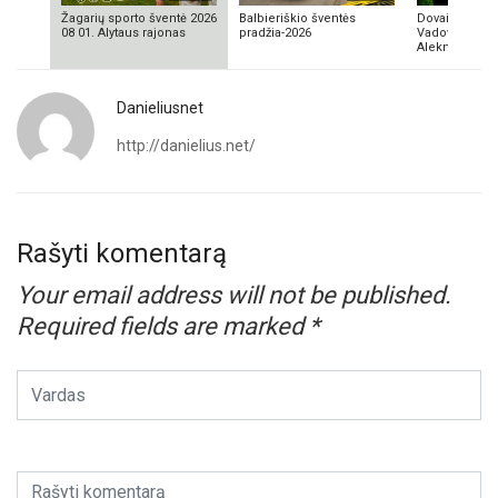
Žagarių sporto šventė 2026
Balbieriškio šventės
Dovainonių ka
08 01. Alytaus rajonas
pradžia-2026
Vadovas Vyta
Aleknavičius
Danieliusnet
http://danielius.net/
Rašyti komentarą
Your email address will not be published.
Required fields are marked
*