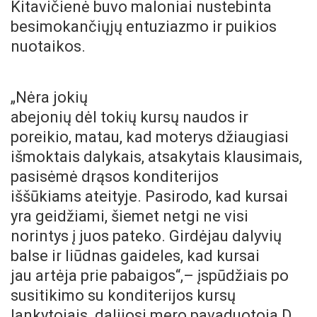
Kitavičienė buvo maloniai nustebinta
besimokančiųjų entuziazmo ir puikios
nuotaikos.
„Nėra jokių
abejonių dėl tokių kursų naudos ir
poreikio, matau, kad moterys džiaugiasi
išmoktais dalykais, atsakytais klausimais,
pasisėmė drąsos konditerijos
iššūkiams ateityje. Pasirodo, kad kursai
yra geidžiami, šiemet netgi ne visi
norintys į juos pateko. Girdėjau dalyvių
balse ir liūdnas gaideles, kad kursai
jau artėja prie pabaigos“,– įspūdžiais po
susitikimo su konditerijos kursų
lankytojais dalijosi mero pavaduotoja D.