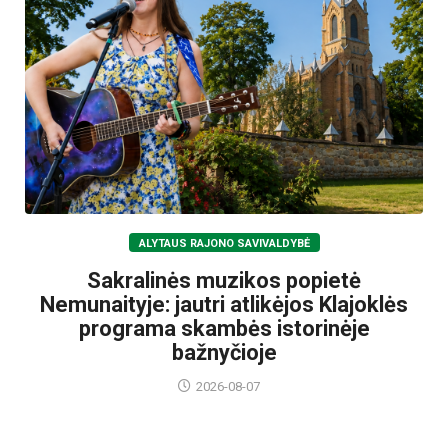
ALYTAUS RAJONO SAVIVALDYBĖ
Sakralinės muzikos popietė
Nemunaityje: jautri atlikėjos Klajoklės
programa skambės istorinėje
bažnyčioje
2026-08-07