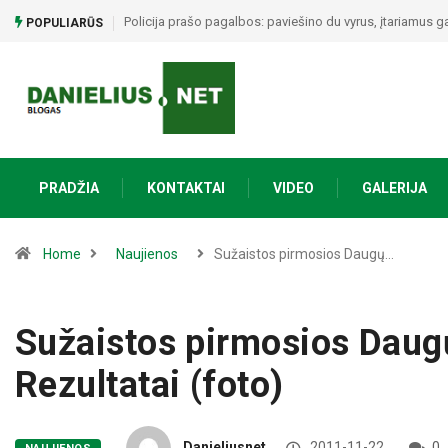
Policija prašo pagalbos: paviešino du vyrus, įtariamus g
POPULIARŪS
PRADŽIA
KONTAKTAI
VIDEO
GALERIJA
Home
Naujienos
Sužaistos pirmosios Daugų…
Sužaistos pirmosios Daugų
Rezultatai (foto)
Danieliusnet
2011-11-22
0