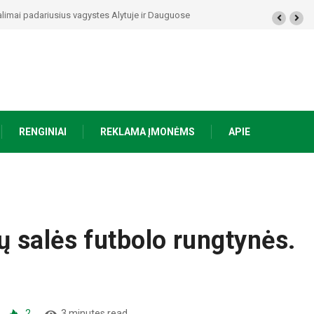
alimai padariusius vagystes Alytuje ir Dauguose
RENGINIAI
REKLAMA ĮMONĖMS
APIE
 salės futbolo rungtynės.
2
3 minutes read