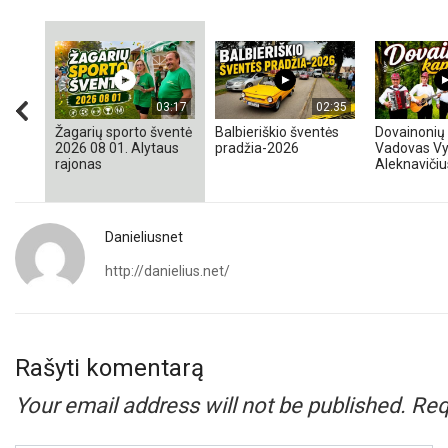
03:17
02:35
Žagarių sporto šventė
Balbieriškio šventės
Dovainonių 
2026 08 01. Alytaus
pradžia-2026
Vadovas Vy
rajonas
Aleknavičiu
Danieliusnet
http://danielius.net/
Rašyti komentarą
Your email address will not be published.
Req