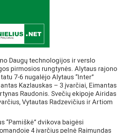
ono Daugų technologijos ir verslo
gos pirmosios rungtynės. Alytaus rajono
tatu 7-6 nugalėjo Alytaus “Inter”
ntas Kazlauskas – 3 įvarčiai, Eimantas
rtynas Raudonis. Svečių ekipoje Airidas
arčius, Vytautas Radzevičius ir Artiom
us “Pamiškė” dvikova baigėsi
 komandoje 4 įvarčius pelnė Raimundas