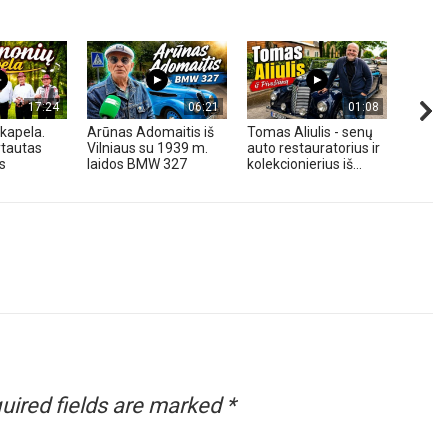
17:24
06:21
01:08
kapela.
Arūnas Adomaitis iš
Tomas Aliulis - senų
„Pune
tautas
Vilniaus su 1939 m.
auto restauratorius ir
2026 
s
laidos BMW 327
kolekcionierius iš...
uired fields are marked
*