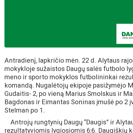
Antradienį, lapkričio mėn. 22 d. Alytaus raj
mokykloje sužaistos Daugų salės futbolo ly
meno ir sporto mokyklos futbolininkai rezul
komandą.
Nugalėtojų ekipoje pasižymėjo Ma
Gudaitis- 2, po vieną Marius Smolskus ir Ma
Bagdonas ir Eimantas Soninas įmušė po 2 įv
Stelman po 1.
Antrojų rungtynių Daugų “Daugis” ir Alyta
rezultatyviomis lygiosiomis 6:6. Daugiškių