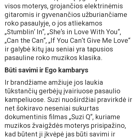
visos moterys, grojančios elektrinėmis
gitaromis ir gyvenančios užburiančiame
roko pasaulyje, o jos atliekamos
„Stumblin‘ In“, „She‘s in Love With You“,
„Can the Can“, „If You Can‘t Give Me Love“
ir galybė kitų jau seniai yra tapusios
pasauline roko muzikos klasika.
Būti savimi ir Ego kambarys
Ir brandžiame amžiuje jos laukia
tūkstančių gerbėjų įvairiuose pasaulio
kampeliuose. Suzi nuoširdžiai pravirkdė ir
net šokiravo neseniai sukurtas
dokumentinis filmas „Suzi Q“, kuriame
muzikos žvaigždės moterys prisipažino,
kad būtent ji įkvėpė jas būti savimi ir