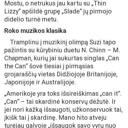
Mostu, o netrukus jau kartu su „Thin
Lizzy“ apšildė grupę „Slade“ jų pirmojo
didelio turnė metu.
Roko muzikos klasika
Tramplinu į muzikinį olimpą Suzi tapo
pažintis su kūrybiniu duetu N. Chinn – M.
Chapman, kurių jai sukurtas singlas „Can
the Can“ šovė tiesiai į pirmąsias
grojaraščių vietas Didžiojoje Britanijoje,
Japonijoje ir Australijoje.
„Amerikoje yra toks išsireiškimas „can it“.
„Can“ – tai skardinė konservų dėžutė. Ir
jei nori kažką išsaugoti, užkonservuok tai,
įkišk tai į skardinę. Mano hito atveju
turėjau galvoje „išsaugok savo vyrų nuo