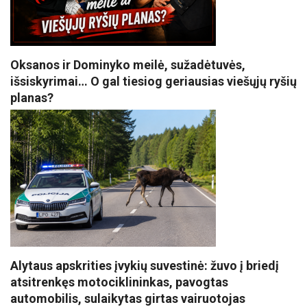
Oksanos ir Dominyko meilė, sužadėtuvės,
išsiskyrimai… O gal tiesiog geriausias viešųjų ryšių
planas?
Alytaus apskrities įvykių suvestinė: žuvo į briedį
atsitrenkęs motociklininkas, pavogtas
automobilis, sulaikytas girtas vairuotojas