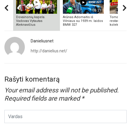
17:24
06:21
Dovainonių kapela.
Arūnas Adomaitis iš
Tomas Aliulis
Vadovas Vytautas
Vilniaus su 1939 m. laidos
restauratorius
Aleknavičius
BMW 327
kolekcionieriu
Danieliusnet
http://danielius.net/
Rašyti komentarą
Your email address will not be published.
Required fields are marked
*