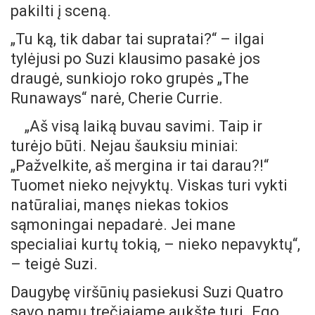
pakilti į sceną.
„Tu ką, tik dabar tai supratai?“ – ilgai
tylėjusi po Suzi klausimo pasakė jos
draugė, sunkiojo roko grupės „The
Runaways“ narė, Cherie Currie.
„Aš visą laiką buvau savimi. Taip ir
turėjo būti. Nejau šauksiu miniai:
„Pažvelkite, aš mergina ir tai darau?!“
Tuomet nieko neįvyktų. Viskas turi vykti
natūraliai, manęs niekas tokios
sąmoningai nepadarė. Jei mane
specialiai kurtų tokią, – nieko nepavyktų“,
– teigė Suzi.
Daugybę viršūnių pasiekusi Suzi Quatro
savo namų trečiajame aukšte turi „Ego