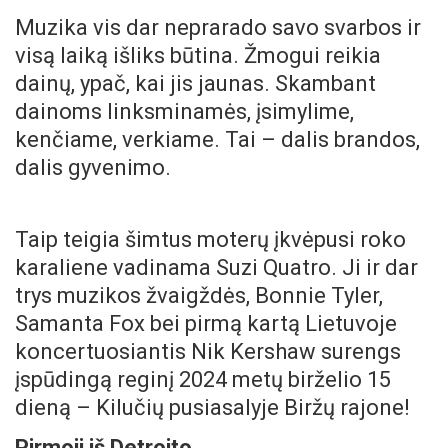
Muzika vis dar neprarado savo svarbos ir
visą laiką išliks būtina. Žmogui reikia
dainų, ypač, kai jis jaunas. Skambant
dainoms linksminamės, įsimylime,
kenčiame, verkiame. Tai – dalis brandos,
dalis gyvenimo.
Taip teigia šimtus moterų įkvėpusi roko
karaliene vadinama Suzi Quatro. Ji ir dar
trys muzikos žvaigždės, Bonnie Tyler,
Samanta Fox bei pirmą kartą Lietuvoje
koncertuosiantis Nik Kershaw surengs
įspūdingą reginį 2024 metų birželio 15
dieną – Kilučių pusiasalyje Biržų rajone!
Pirmoji iš Detroito