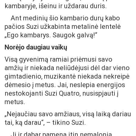
kambaryje, išeinu ir uždarau duris.
Ant medinių šio kambario durų kabo
pačios Suzi užkabinta metalinė lentelė
„Ego kambarys. Saugok galvą!“
Norėjo daugiau vaikų
Visą gyvenimą ramiai priėmusi savo
amžių ir niekada neliūdėjusi dėl dar vieno
gimtadienio, muzikantė niekada nekreipė
dėmesio į metus. Jai, neslepia energijos
nestokojanti Suzi Quatro, nusispjauti į
metus.
„Nejaučiau savo amžiaus, visą laiką dariau
tai, ką darau“, – tikino Suzi.
Ji ir dabar pamena itin nemalonią