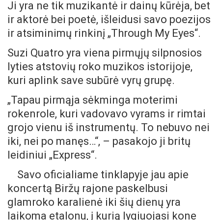
Ji yra ne tik muzikantė ir dainų kūrėja, bet
ir aktorė bei poetė, išleidusi savo poezijos
ir atsiminimų rinkinį „Through My Eyes“.
Suzi Quatro yra viena pirmųjų silpnosios
lyties atstovių roko muzikos istorijoje,
kuri aplink save subūrė vyrų grupę.
„Tapau pirmąja sėkminga moterimi
rokenrole, kuri vadovavo vyrams ir rimtai
grojo vienu iš instrumentų. To nebuvo nei
iki, nei po manęs…“, – pasakojo ji britų
leidiniui „Express“.
Savo oficialiame tinklapyje jau apie
koncertą Biržų rajone paskelbusi
glamroko karalienė iki šių dienų yra
laikoma etalonu, į kurią lygiuojasi kone