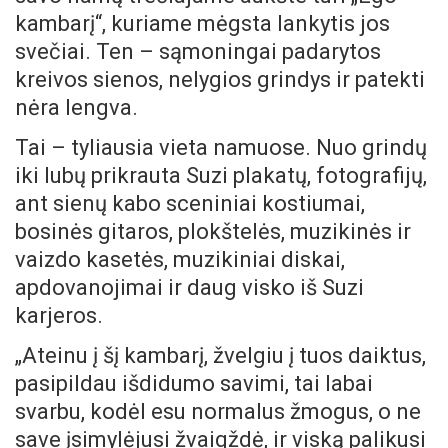
kambarį“, kuriame mėgsta lankytis jos
svečiai. Ten – sąmoningai padarytos
kreivos sienos, nelygios grindys ir patekti
nėra lengva.
Tai – tyliausia vieta namuose. Nuo grindų
iki lubų prikrauta Suzi plakatų, fotografijų,
ant sienų kabo sceniniai kostiumai,
bosinės gitaros, plokštelės, muzikinės ir
vaizdo kasetės, muzikiniai diskai,
apdovanojimai ir daug visko iš Suzi
karjeros.
„Ateinu į šį kambarį, žvelgiu į tuos daiktus,
pasipildau išdidumo savimi, tai labai
svarbu, kodėl esu normalus žmogus, o ne
save įsimylėjusi žvaigždė, ir viską palikusi