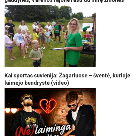
Kai sportas suvienija: Žagariuose – šventė, kurioje
laimėjo bendrystė (video)