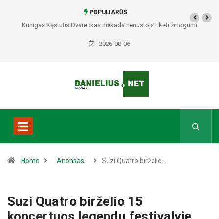
POPULIARŪS
Alytaus apskrities įvykių suvestinė: sukčiai išviliojo 3350 eurų, Prienuose
– policijos gaudynės, Varėnos rajone rasti du mirę žmonės
2026-08-06
Home
Anonsas
Suzi Quatro birželio…
Suzi Quatro birželio 15
koncertuos legendų festivalyje