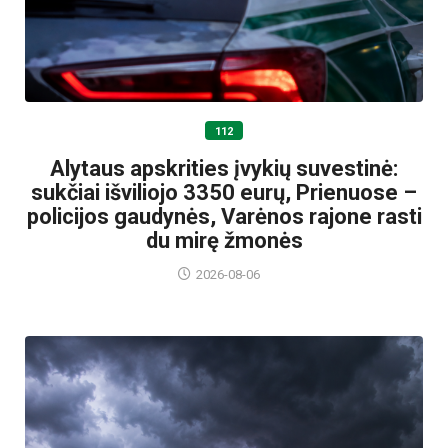
112
Alytaus apskrities įvykių suvestinė:
sukčiai išviliojo 3350 eurų, Prienuose –
policijos gaudynės, Varėnos rajone rasti
du mirę žmonės
2026-08-06