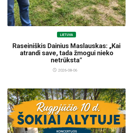
LIETUVA
Raseiniškis Dainius Maslauskas: „Kai
atrandi save, tada žmogui nieko
netrūksta“
2026-08-06