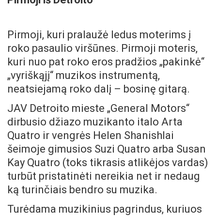
Pirmoji, kuri pralaužė ledus moterims į
roko pasaulio viršūnes. Pirmoji moteris,
kuri nuo pat roko eros pradžios „pakinkė“
„vyriškąjį“ muzikos instrumentą,
neatsiejamą roko dalį – bosinę gitarą.
JAV Detroito mieste „General Motors“
dirbusio džiazo muzikanto italo Arta
Quatro ir vengrės Helen Shanishlai
šeimoje gimusios Suzi Quatro arba Susan
Kay Quatro (toks tikrasis atlikėjos vardas)
turbūt pristatinėti nereikia net ir nedaug
ką turinčiais bendro su muzika.
Turėdama muzikinius pagrindus, kuriuos