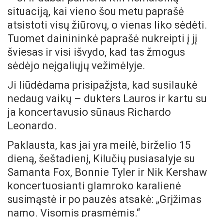
situaciją, kai vieno šou metu paprašė
atsistoti visų žiūrovų, o vienas liko sėdėti.
Tuomet dainininkė paprašė nukreipti į jį
šviesas ir visi išvydo, kad tas žmogus
sėdėjo neįgaliųjų vežimėlyje.
Ji liūdėdama prisipažįsta, kad susilaukė
nedaug vaikų – dukters Lauros ir kartu su
ja koncertavusio sūnaus Richardo
Leonardo.
Paklausta, kas jai yra meilė, birželio 15
dieną, šeštadienį, Kilučių pusiasalyje su
Samanta Fox, Bonnie Tyler ir Nik Kershaw
koncertuosianti glamroko karalienė
susimąstė ir po pauzės atsakė: „Grįžimas
namo. Visomis prasmėmis.“