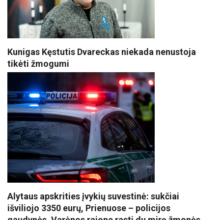
Kunigas Kęstutis Dvareckas niekada nenustoja
tikėti žmogumi
Alytaus apskrities įvykių suvestinė: sukčiai
išviliojo 3350 eurų, Prienuose – policijos
gaudynės, Varėnos rajone rasti du mirę žmonės