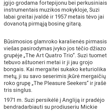
įgijo grodama fortepijonu bei perkusiniais
instrumentais muzikos mokykloje, Suzi
labai greitai įvaldė ir 1957 metais tėvo jai
dovanotą pirmąją bosinę gitarą.
Būsimosios glamroko karalienės pirmasis
viešas pasirodymas įvyko jos tėčio džiazo
grupėje „The Art Quatro Trio“. Suzi tuomet
tebuvo aštuoneri metai ir ji jau grojo
bongais. Kai mergaitei sukako keturiolika
metų, ji su savo seserimis įkūrė mergaičių
roko grupę „The Pleasure Seekers“ ir įrašė
tris singlus.
1971 m. Suzi persikėlė į Angliją ir pradėjo
bendradarbiauti su prodiuseriu Mickie