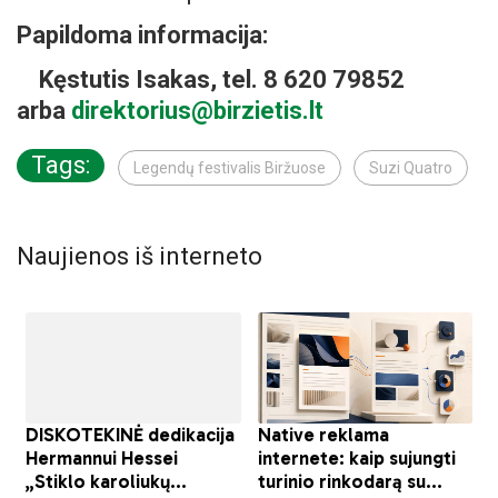
Papildoma informacija:
Kęstutis Isakas, tel. 8 620 79852
arba
direktorius@birzietis.lt
Tags:
Legendų festivalis Biržuose
Suzi Quatro
Naujienos iš interneto