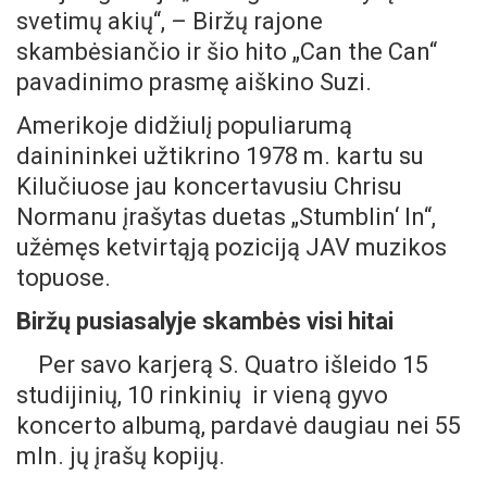
svetimų akių“, – Biržų rajone
skambėsiančio ir šio hito „Can the Can“
pavadinimo prasmę aiškino Suzi.
Amerikoje didžiulį populiarumą
dainininkei užtikrino 1978 m. kartu su
Kilučiuose jau koncertavusiu Chrisu
Normanu įrašytas duetas „Stumblin‘ In“,
užėmęs ketvirtąją poziciją JAV muzikos
topuose.
Biržų pusiasalyje skambės visi hitai
Per savo karjerą S. Quatro išleido 15
studijinių, 10 rinkinių ir vieną gyvo
koncerto albumą, pardavė daugiau nei 55
mln. jų įrašų kopijų.