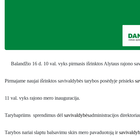
Balandžio 16 d. 10 val. vyks 
pirm
asis
 išrinktos Alytaus rajono s
Pirmajame naujai išrinktos savivaldybės tarybos posėdyje prisieks 
sa
11 val. vyks rajono mero inauguracija.  
Tarybapriims
sprendimu
s dėl 
savivaldybės
administracijos direktoria
Tarybos nariai slaptu balsavimu skirs mero pavaduotoją ir 
savivaldy