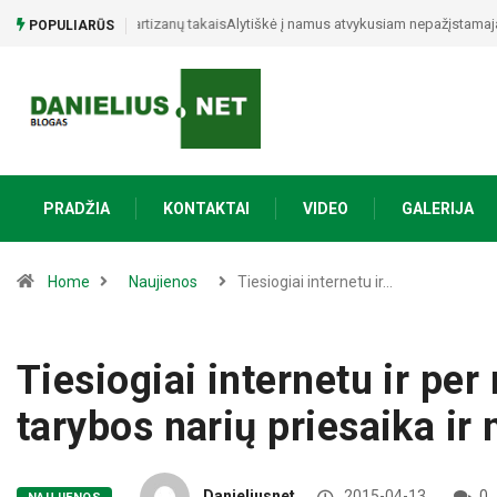
Alytiškė į namus atvykusiam nepažįstamajam atidavė 15 t
POPULIARŪS
PRADŽIA
KONTAKTAI
VIDEO
GALERIJA
Home
Naujienos
Tiesiogiai internetu ir…
Tiesiogiai internetu ir per
tarybos narių priesaika ir
Danieliusnet
2015-04-13
0