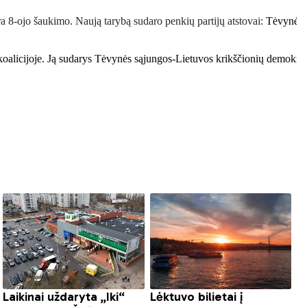
a 8-ojo šaukimo. Naują tarybą sudaro penkių partijų atstovai: 
Tėvynės s
 koalicijoje. Ją sudarys Tėvynės sąjungos-Lietuvos krikščionių demokratų