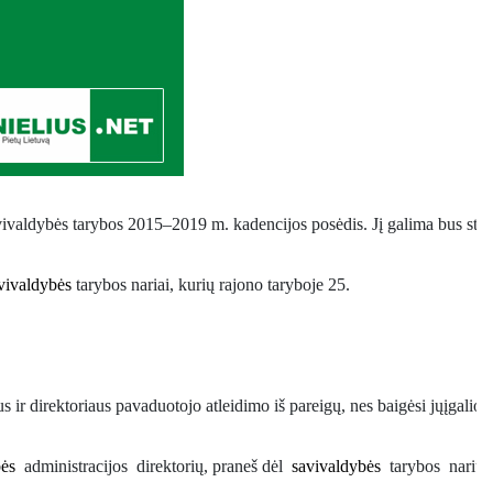
avivaldybės tarybos 2015–
2019 m. kadencijos posėdis. 
Jį galima bus steb
vivaldybės
 tarybos nariai, kurių rajono taryboje 25.  
us ir direktoriaus pavaduotojo atleidimo iš pareigų, nes baigėsi jųįgalioj
bės
administracijos
direktorių, praneš dėl
savivaldybės
tarybos
narių 