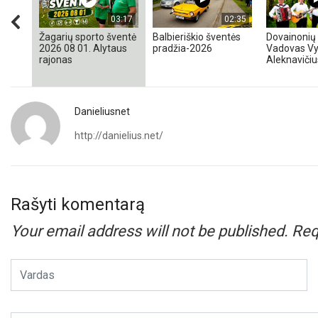
03:17
02:35
Žagarių sporto šventė
Balbieriškio šventės
Dovainonių 
2026 08 01. Alytaus
pradžia-2026
Vadovas Vy
rajonas
Aleknavičiu
Danieliusnet
http://danielius.net/
Rašyti komentarą
Your email address will not be published.
Req