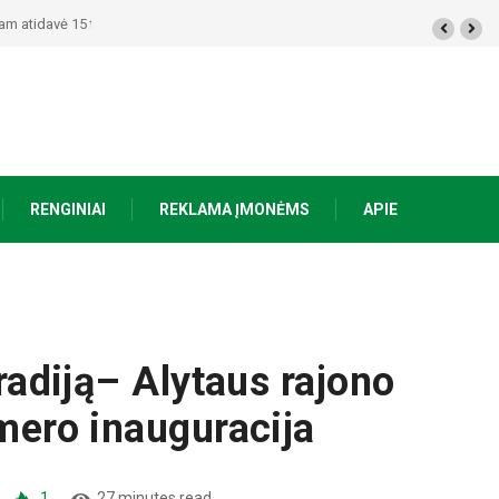
ūkst. eurų – policija pradėjo tyrimą
RENGINIAI
REKLAMA ĮMONĖMS
APIE
 radiją– Alytaus rajono
 mero inauguracija
1
27 minutes read