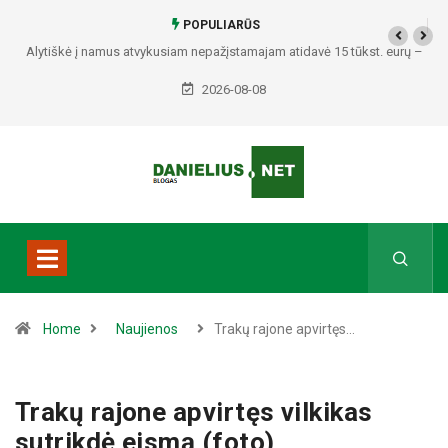
POPULIARŪS
Alytiškė į namus atvykusiam nepažįstamajam atidavė 15 tūkst. eurų –
policija pradėjo tyrimą
2026-08-08
Home
Naujienos
Trakų rajone apvirtęs…
Trakų rajone apvirtęs vilkikas
sutrikdė eismą (foto)