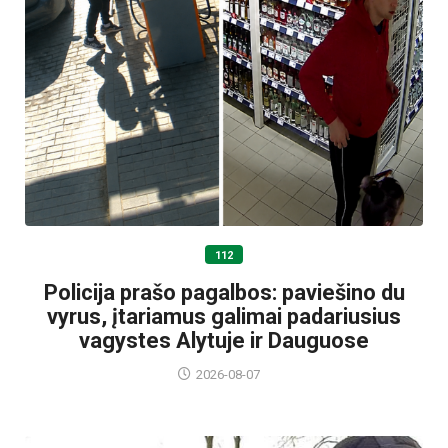
112
Policija prašo pagalbos: paviešino du
vyrus, įtariamus galimai padariusius
vagystes Alytuje ir Dauguose
2026-08-07