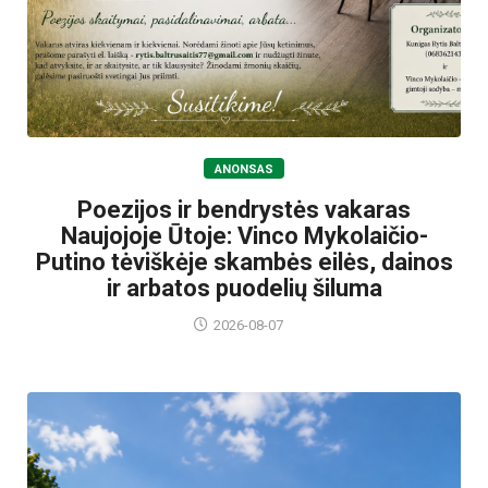
ANONSAS
Poezijos ir bendrystės vakaras
Naujojoje Ūtoje: Vinco Mykolaičio-
Putino tėviškėje skambės eilės, dainos
ir arbatos puodelių šiluma
2026-08-07