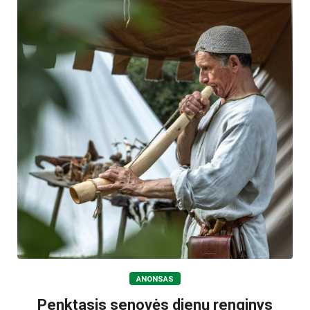
ANONSAS
Penktasis senovės dienų renginys