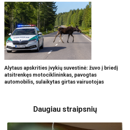
Alytaus apskrities įvykių suvestinė: žuvo į briedį
atsitrenkęs motociklininkas, pavogtas
automobilis, sulaikytas girtas vairuotojas
VISI POPULIARIAUSI
Daugiau straipsnių