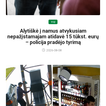
112
Alytiškė į namus atvykusiam
nepažįstamajam atidavė 15 tūkst. eurų
– policija pradėjo tyrimą
2026-08-08