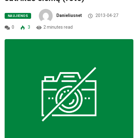
Danieliusnet
2013-04-27
NAUJIENOS
0
3
2 minutes read