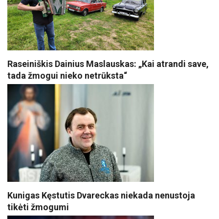
Raseiniškis Dainius Maslauskas: „Kai atrandi save,
tada žmogui nieko netrūksta“
Kunigas Kęstutis Dvareckas niekada nenustoja
tikėti žmogumi