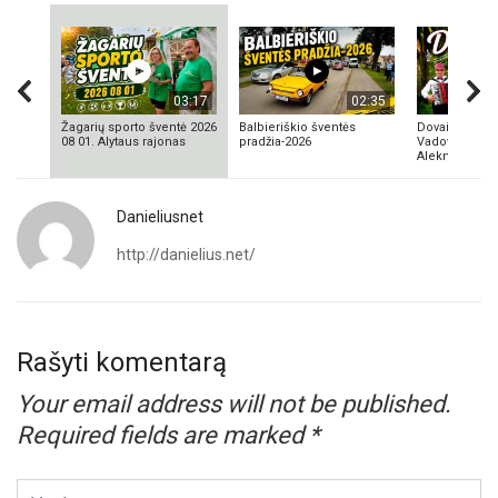
03:17
02:35
Žagarių sporto šventė 2026
Balbieriškio šventės
Dovainonių ka
08 01. Alytaus rajonas
pradžia-2026
Vadovas Vyta
Aleknavičius
Danieliusnet
http://danielius.net/
Rašyti komentarą
Your email address will not be published.
Required fields are marked
*