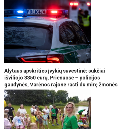
Alytaus apskrities įvykių suvestinė: sukčiai
išviliojo 3350 eurų, Prienuose – policijos
gaudynės, Varėnos rajone rasti du mirę žmonės