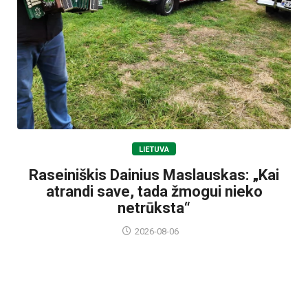
LIETUVA
Raseiniškis Dainius Maslauskas: „Kai
atrandi save, tada žmogui nieko
netrūksta“
2026-08-06