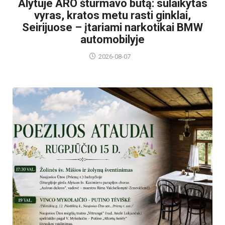
Alytuje ARO šturmavo butą: sulaikytas
vyras, kratos metu rasti ginklai,
Seirijuose – įtariami narkotikai BMW
automobilyje
2026-08-07