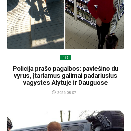
112
Policija prašo pagalbos: paviešino du
vyrus, įtariamus galimai padariusius
vagystes Alytuje ir Dauguose
2026-08-07