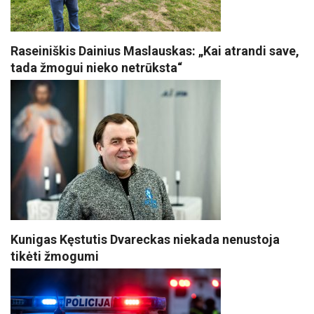
Raseiniškis Dainius Maslauskas: „Kai atrandi save,
tada žmogui nieko netrūksta“
Kunigas Kęstutis Dvareckas niekada nenustoja
tikėti žmogumi