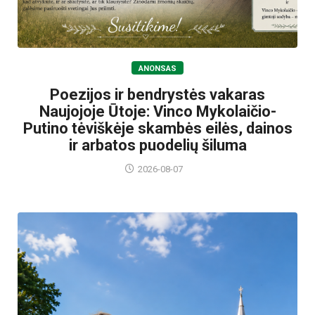
ANONSAS
Poezijos ir bendrystės vakaras
Naujojoje Ūtoje: Vinco Mykolaičio-
Putino tėviškėje skambės eilės, dainos
ir arbatos puodelių šiluma
2026-08-07