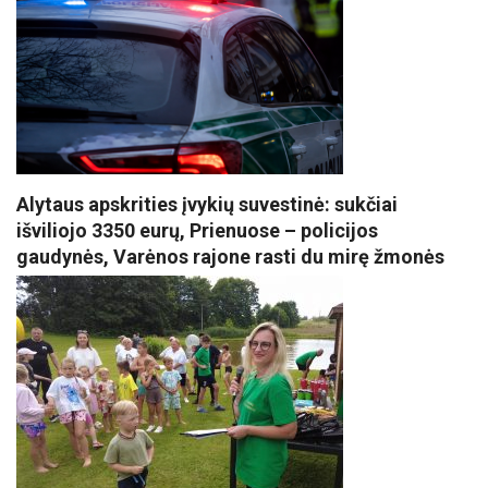
Alytaus apskrities įvykių suvestinė: sukčiai
išviliojo 3350 eurų, Prienuose – policijos
gaudynės, Varėnos rajone rasti du mirę žmonės