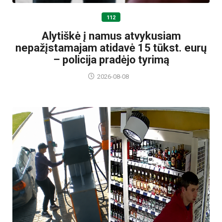
112
Alytiškė į namus atvykusiam
nepažįstamajam atidavė 15 tūkst. eurų
– policija pradėjo tyrimą
2026-08-08