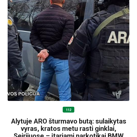
112
Alytuje ARO šturmavo butą: sulaikytas
vyras, kratos metu rasti ginklai,
Seirijuose – įtariami narkotikai BMW