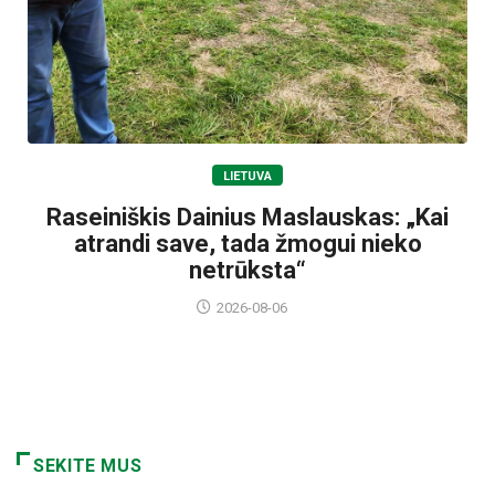
LIETUVA
Raseiniškis Dainius Maslauskas: „Kai
atrandi save, tada žmogui nieko
netrūksta“
2026-08-06
SEKITE MUS