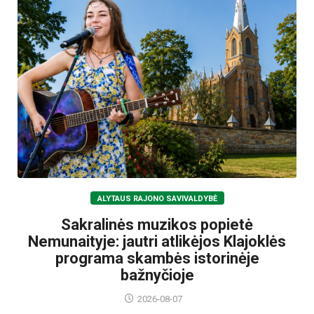
ALYTAUS RAJONO SAVIVALDYBĖ
Sakralinės muzikos popietė
Nemunaityje: jautri atlikėjos Klajoklės
programa skambės istorinėje
bažnyčioje
2026-08-07