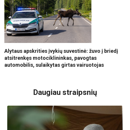
Alytaus apskrities įvykių suvestinė: žuvo į briedį
atsitrenkęs motociklininkas, pavogtas
automobilis, sulaikytas girtas vairuotojas
VISI POPULIARIAUSI
Daugiau straipsnių