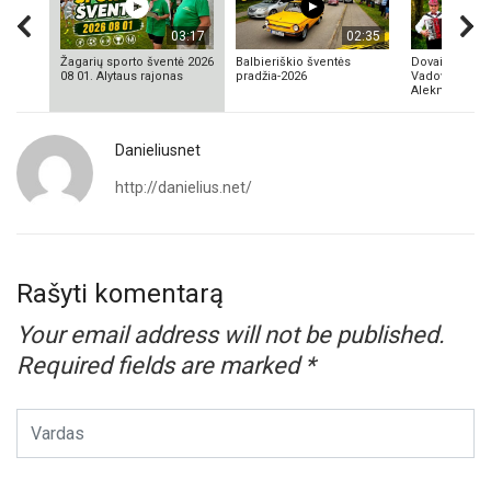
03:17
02:35
Žagarių sporto šventė 2026
Balbieriškio šventės
Dovainonių ka
08 01. Alytaus rajonas
pradžia-2026
Vadovas Vyta
Aleknavičius
Danieliusnet
http://danielius.net/
Rašyti komentarą
Your email address will not be published.
Required fields are marked
*