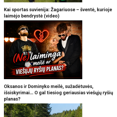
Kai sportas suvienija: Žagariuose – šventė, kurioje
laimėjo bendrystė (video)
Oksanos ir Dominyko meilė, sužadėtuvės,
išsiskyrimai… O gal tiesiog geriausias viešųjų ryšių
planas?