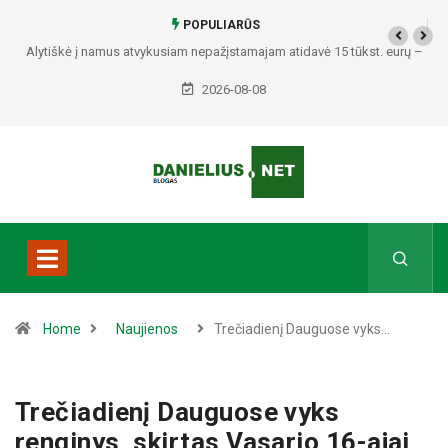
POPULIARŪS
Alytiškė į namus atvykusiam nepažįstamajam atidavė 15 tūkst. eurų –
policija pradėjo tyrimą
2026-08-08
Home
Naujienos
Trečiadienį Dauguose vyks…
Trečiadienį Dauguose vyks
renginys, skirtas Vasario 16-ajai