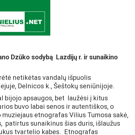
no Dzūko sodybą Lazdijų r. ir sunaikino
rėtė netikėtas vandalų išpuolis
uje, Delnicos k., Šeštokų seniūnijoje.
jojo apsaugos, bet laužėsi į kitus
urios buvo labai senos ir autentiškos, o
o muziejaus etnografas Vilius Tumosa sakė,
s,
patirtus sunaikinus šias duris, išlaužus
aukus tvartelio kabes. Etnografas