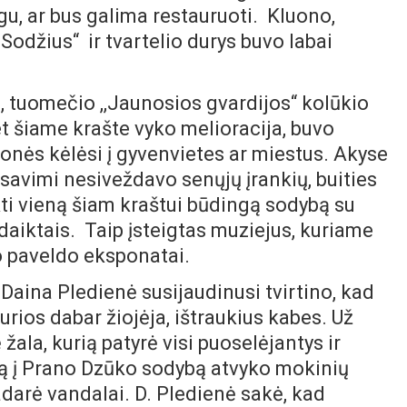
gu, ar bus galima restauruoti. Kluono,
,Sodžius“ ir tvartelio durys buvo labai
mečio ,,Jaunosios gvardijos“ kolūkio
t šiame krašte vyko melioracija, buvo
onės kėlėsi į gyvenvietes ar miestus. Akyse
avimi nesiveždavo senųjų įrankių, buities
kti vieną šiam kraštui būdingą sodybą su
s daiktais. Taip įsteigtas muziejus, kuriame
o paveldo eksponatai.
a Pledienė susijaudinusi tvirtino, kad
urios dabar žiojėja, ištraukius kabes. Už
ala, kurią patyrė visi puoselėjantys ir
ytą į Prano Dzūko sodybą atvyko mokinių
adarė vandalai. D. Pledienė sakė, kad