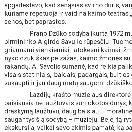
apgailestavo, kad senąsias svirno duris, var
kuriame repetuoja ir vaidina kaimo teatras ,
senos, bet paprastos.
Prano Dzūko sodyba įkurta 1972 m., tuo
pirmininko Algirdo Savulio rūpesčiu. Tuome
griaunami vienkiemiai, atokesni kaimai, žm
nyko dzūkiškas peizažas, kaimo žmonės su s
rakandų. A. Savelis sumanė, kad reikia pali
visais statiniais, baldais, padargais, buitie
sukaupti ir jau daug metų saugomi dzūkišk
Lazdijų krašto muziejaus direktorė Dain
baisiausia ne laužtuvais suniokotos durys, k
draskymą laužtuvu, daug baisiau – moralinė ž
saugantys šią sodybą – muziejų. Beje, tą r
ekskursija, vaikai savo akimis pamatė, ką p