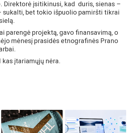
 Direktorė įsitikinusi, kad duris, sienas –
sukalti, bet tokio išpuolio pamiršti tikrai
sielą.
rengė projektą, gavo finansavimą, o
ėjo mėnesį prasidės etnografinės Prano
arbai.
as įtariamųjų nėra.