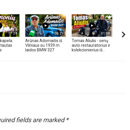
17:24
06:21
01:08
kapela.
Arūnas Adomaitis iš
Tomas Aliulis - senų
„Pune
tautas
Vilniaus su 1939 m.
auto restauratorius ir
2026 
s
laidos BMW 327
kolekcionierius iš...
uired fields are marked
*