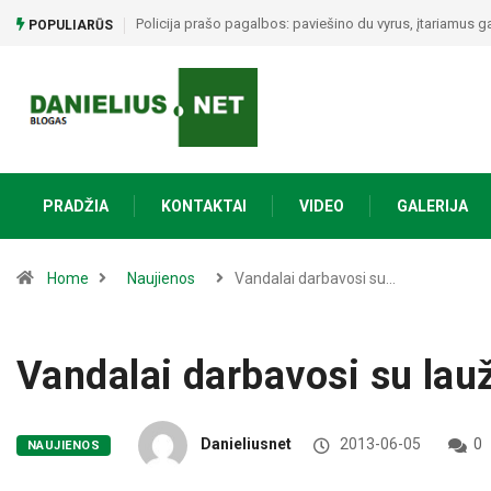
Alytuje ARO šturmavo butą: sulaikytas vyras, kratos metu 
POPULIARŪS
PRADŽIA
KONTAKTAI
VIDEO
GALERIJA
Home
Naujienos
Vandalai darbavosi su…
Vandalai darbavosi su lau
Danieliusnet
2013-06-05
0
NAUJIENOS