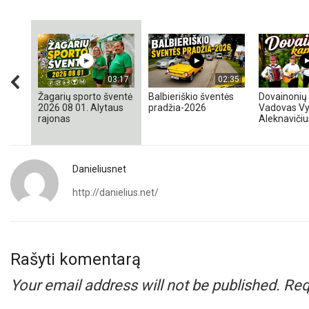
03:17
02:35
Žagarių sporto šventė
Balbieriškio šventės
Dovainonių 
2026 08 01. Alytaus
pradžia-2026
Vadovas Vy
rajonas
Aleknavičiu
Danieliusnet
http://danielius.net/
Rašyti komentarą
Your email address will not be published.
Req