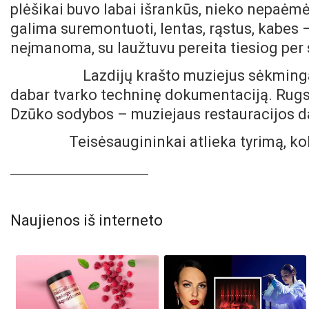
plėšikai buvo labai išrankūs, nieko nepaėmė.
galima suremontuoti, lentas, rąstus, kabes – 
neįmanoma, su laužtuvu pereita tiesiog per 
Lazdijų krašto muziejus sėkmingai pa
dabar tvarko techninę dokumentaciją. Rugs
Dzūko sodybos – muziejaus restauracijos d
Teisėsaugininkai atlieka tyrimą, kol k
Naujienos iš interneto