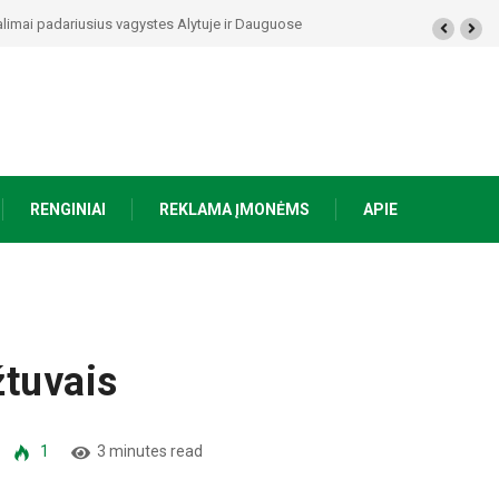
rasti ginklai, Seirijuose – įtariami narkotikai BMW automobilyje
RENGINIAI
REKLAMA ĮMONĖMS
APIE
žtuvais
1
3 minutes read