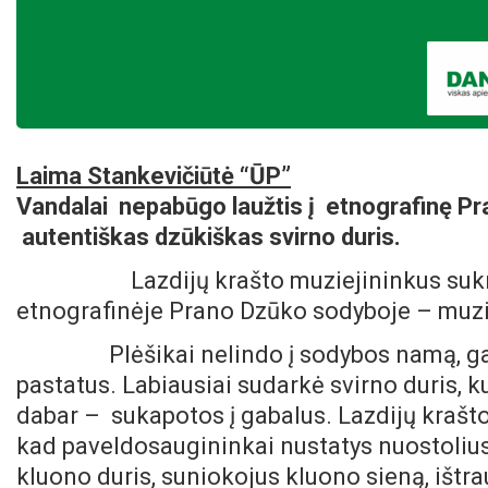
Laima Stankevičiūtė “ŪP”
Vandalai nepabūgo laužtis į etnografinę Pra
autentiškas dzūkiškas svirno duris.
Lazdijų krašto muziejininkus suk
etnografinėje Prano Dzūko sodyboje – muziej
Plėšikai nelindo į sodybos namą, gal bi
pastatus. Labiausiai sudarkė svirno duris, k
dabar – sukapotos į gabalus. Lazdijų krašt
kad paveldosaugininkai nustatys nuostoliu
kluono duris, suniokojus kluono sieną, ištr