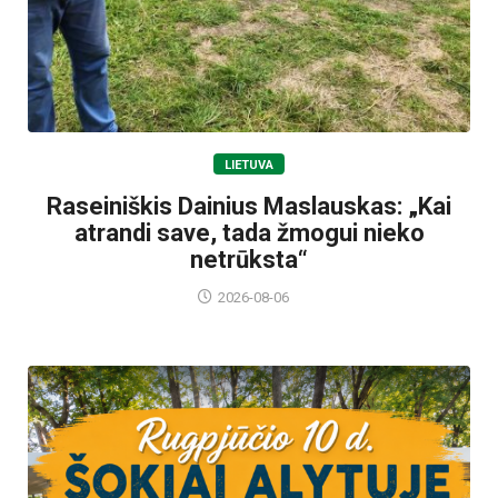
LIETUVA
Raseiniškis Dainius Maslauskas: „Kai
atrandi save, tada žmogui nieko
netrūksta“
2026-08-06