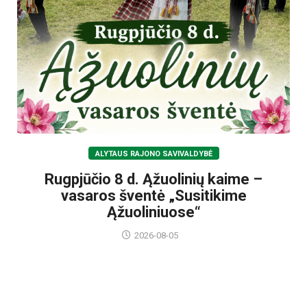
ALYTAUS RAJONO SAVIVALDYBĖ
Rugpjūčio 8 d. Ąžuolinių kaime –
vasaros šventė „Susitikime
Ąžuoliniuose“
2026-08-05