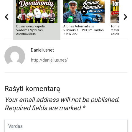
17:24
06:21
Dovainonių kapela.
Arūnas Adomaitis iš
Tomas Aliulis
Vadovas Vytautas
Vilniaus su 1939 m. laidos
restauratorius
Aleknavičius
BMW 327
kolekcionieriu
Danieliusnet
http://danielius.net/
Rašyti komentarą
Your email address will not be published.
Required fields are marked
*