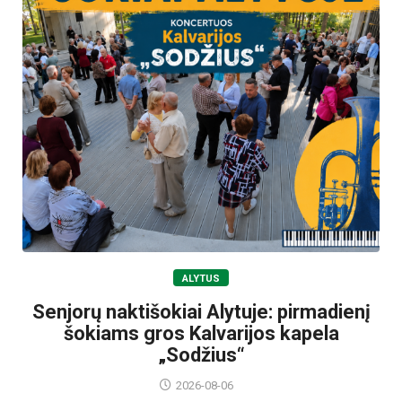
ALYTUS
Senjorų naktišokiai Alytuje: pirmadienį
šokiams gros Kalvarijos kapela
„Sodžius“
2026-08-06