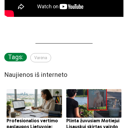
Tags:
Varėna
Naujienos iš interneto