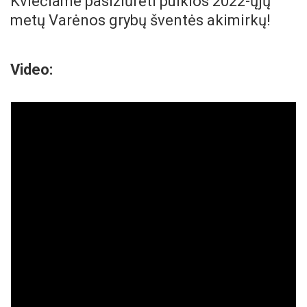
Kviečiame pasižiūrėti puikios 2022-ųjų
metų Varėnos grybų šventės akimirkų!
Video: