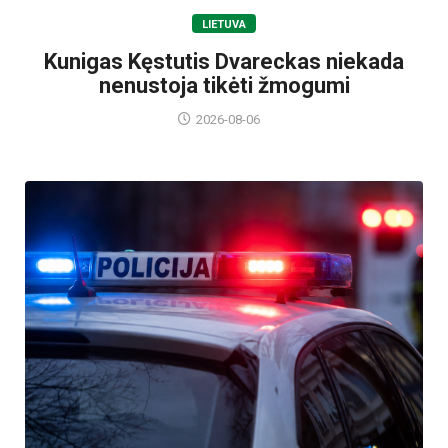
LIETUVA
Kunigas Kęstutis Dvareckas niekada
nenustoja tikėti žmogumi
2026-08-06