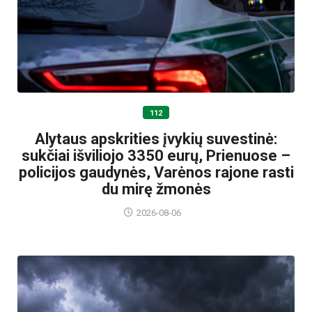
112
Alytaus apskrities įvykių suvestinė:
sukčiai išviliojo 3350 eurų, Prienuose –
policijos gaudynės, Varėnos rajone rasti
du mirę žmonės
2026-08-06