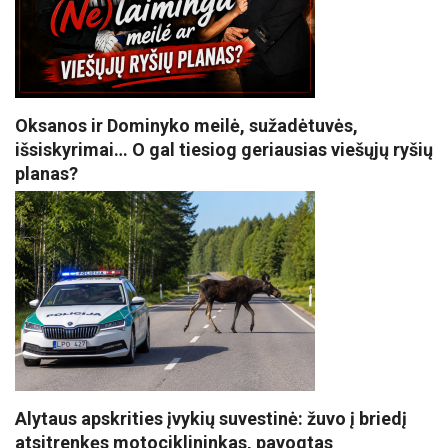
Oksanos ir Dominyko meilė, sužadėtuvės,
išsiskyrimai… O gal tiesiog geriausias viešųjų ryšių
planas?
Alytaus apskrities įvykių suvestinė: žuvo į briedį
atsitrenkęs motociklininkas, pavogtas