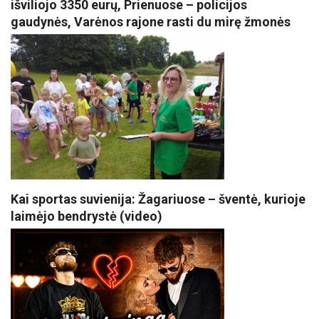
išviliojo 3350 eurų, Prienuose – policijos
gaudynės, Varėnos rajone rasti du mirę žmonės
Kai sportas suvienija: Žagariuose – šventė, kurioje
laimėjo bendrystė (video)