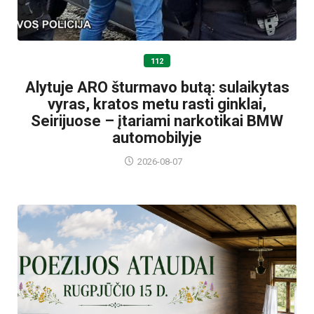
112
Alytuje ARO šturmavo butą: sulaikytas
vyras, kratos metu rasti ginklai,
Seirijuose – įtariami narkotikai BMW
automobilyje
2026-08-07