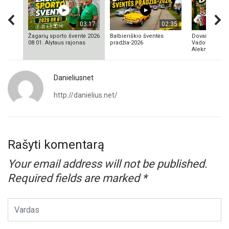
03:17
02:35
Žagarių sporto šventė 2026
Balbieriškio šventės
Dovainonių ka
08 01. Alytaus rajonas
pradžia-2026
Vadovas Vyta
Aleknavičius
Danieliusnet
http://danielius.net/
Rašyti komentarą
Your email address will not be published.
Required fields are marked
*