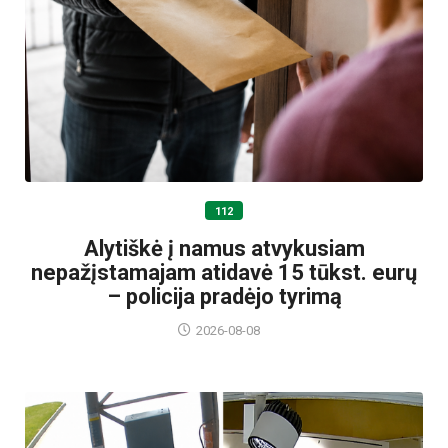
112
Alytiškė į namus atvykusiam
nepažįstamajam atidavė 15 tūkst. eurų
– policija pradėjo tyrimą
2026-08-08