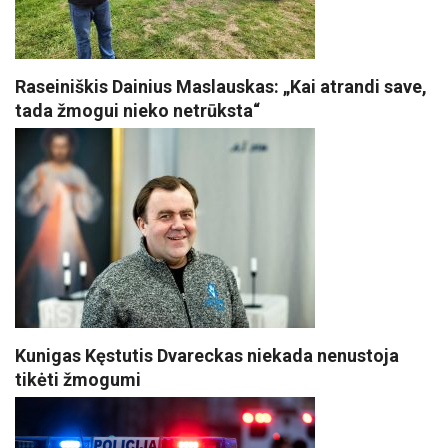
Raseiniškis Dainius Maslauskas: „Kai atrandi save,
tada žmogui nieko netrūksta“
Kunigas Kęstutis Dvareckas niekada nenustoja
tikėti žmogumi