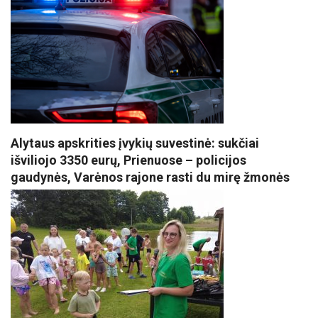
Alytaus apskrities įvykių suvestinė: sukčiai
išviliojo 3350 eurų, Prienuose – policijos
gaudynės, Varėnos rajone rasti du mirę žmonės