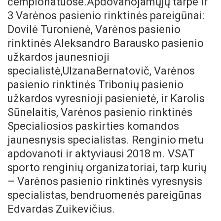
čempionatuose.Apdovanojamųjų tarpe ir
3 Varėnos pasienio rinktinės pareigūnai:
Dovilė Turonienė, Varėnos pasienio
rinktinės Aleksandro Barausko pasienio
užkardos jaunesnioji
specialistė,UlzanaBernatovič, Varėnos
pasienio rinktinės Tribonių pasienio
užkardos vyresnioji pasienietė, ir Karolis
Sūnelaitis, Varėnos pasienio rinktinės
Specialiosios paskirties komandos
jaunesnysis specialistas. Renginio metu
apdovanoti ir aktyviausi 2018 m. VSAT
sporto renginių organizatoriai, tarp kurių
– Varėnos pasienio rinktinės vyresnysis
specialistas, bendruomenės pareigūnas
Edvardas Zuikevičius.