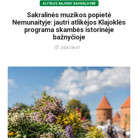
ALYTAUS RAJONO SAVIVALDYBĖ
Sakralinės muzikos popietė
Nemunaityje: jautri atlikėjos Klajoklės
programa skambės istorinėje
bažnyčioje
2026-08-07