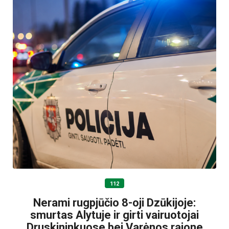
112
Nerami rugpjūčio 8-oji Dzūkijoje:
smurtas Alytuje ir girti vairuotojai
Druskininkuose bei Varėnos rajone