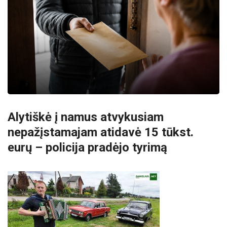
Alytiškė į namus atvykusiam
nepažįstamajam atidavė 15 tūkst.
eurų – policija pradėjo tyrimą