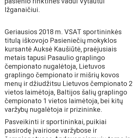
pasienio rinktinės vadui Vytautui
Ižganaičiui.
Geriausios 2018 m. VSAT sportininkės
titulą iškovojo Pasieniečių mokyklos
kursantė Auksė Kaušiūtė, praėjusiais
metais tapusi Pasaulio graplingo
čempionato nugalėtoja, Lietuvos
graplingo čempionato ir mišrių kovos
menų ir džiudžitsu Lietuvos čempionato 2
vietos laimėtoja, Baltijos šalių graplingo
čempionato 1 vietos laimėtoja, bei kitų
varžybų nugalėtoja ir prizininke.
Pasveikinti ir sportininkai, puikiai
pasirodę įvairiose varžybose ir