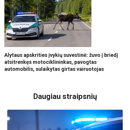
Alytaus apskrities įvykių suvestinė: žuvo į briedį
atsitrenkęs motociklininkas, pavogtas
automobilis, sulaikytas girtas vairuotojas
VISI POPULIARIAUSI
Daugiau straipsnių