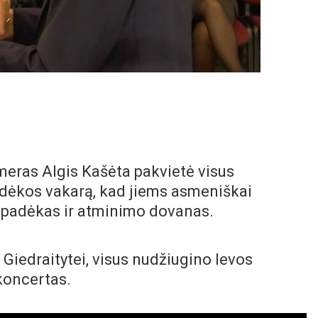
meras Algis Kašėta pakvietė visus
adėkos vakarą, kad jiems asmeniškai
tų padėkas ir atminimo dovanas.
Giedraitytei, visus nudžiugino Ievos
koncertas.