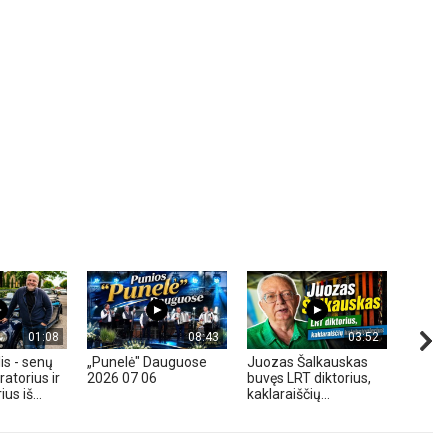
01:08
08:43
03:52
is - senų
„Punelė" Dauguose
Juozas Šalkauskas
„Hond
atorius ir
2026 07 06
buvęs LRT diktorius,
m. - A
us iš...
kaklaraiščių...
Zavadz