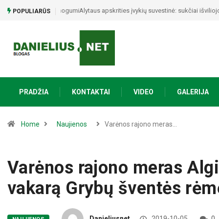
Alytaus apskrities įvykių suvestinė: sukčiai išviliojo 33
POPULIARŪS
PRADŽIA
KONTAKTAI
VIDEO
GALERIJA
Home
Naujienos
Varėnos rajono meras…
Varėnos rajono meras Alg
vakarą Grybų šventės rėm
Danieliusnet
2019-10-05
0