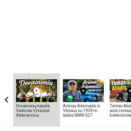
17:24
06:21
Dovainonių kapela.
Arūnas Adomaitis iš
Tomas Aliul
Vadovas Vytautas
Vilniaus su 1939 m.
auto restaur
Aleknavičius
laidos BMW 327
kolekcionieri