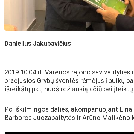
Danielius Jakubavičius
2019 10 04 d. Varėnos rajono savivaldybės 
praėjusios Grybų šventės rėmėjus į puikų p
išreikštų patį nuoširdžiausią ačiū bei įteik
Po iškilmingos dalies, akompanuojant Linai 
Barboros Juozapaitytės ir Arūno Malikėno 