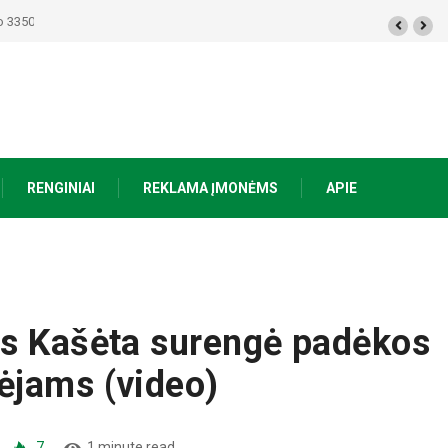
50 eurų, Prienuose – policijos gaudynės, Varėnos rajone rasti du mirę žmonės
RENGINIAI
REKLAMA ĮMONĖMS
APIE
is Kašėta surengė padėkos
ėjams (video)
7
1 minute read