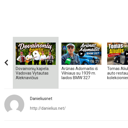
17:24
06:21
Dovainonių kapela.
Arūnas Adomaitis iš
Tomas Aliul
Vadovas Vytautas
Vilniaus su 1939 m.
auto restaur
Aleknavičius
laidos BMW 327
kolekcionieri
Danieliusnet
http://danielius.net/