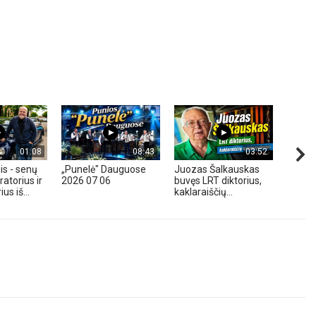
01:08
08:43
03:52
is - senų
„Punelė" Dauguose
Juozas Šalkauskas
„Hond
atorius ir
2026 07 06
buvęs LRT diktorius,
m. - A
us iš...
kaklaraiščių...
Zavadz