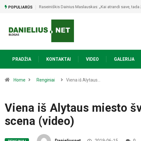
Raseiniškis Dainius Maslauskas: „Kai atrandi save, tada
POPULIARŪS
PRADŽIA
KONTAKTAI
VIDEO
GALERIJA
Home
Renginiai
Viena iš Alytaus…
Viena iš Alytaus miesto šv
scena (video)
Danieliusnet
2019-06-15
0