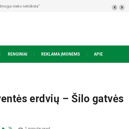
 žmogui nieko netrūksta“
RENGINIAI
REKLAMA ĮMONĖMS
APIE
entės erdvių – Šilo gatvės
76
1 minute read