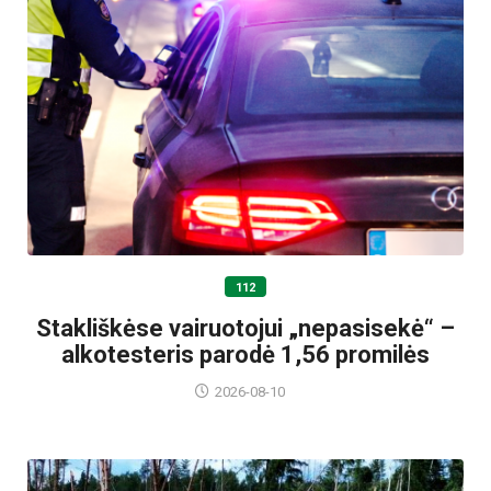
112
Stakliškėse vairuotojui „nepasisekė“ –
alkotesteris parodė 1,56 promilės
2026-08-10