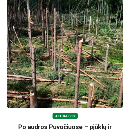
AKTUALIJOS
Po audros Puvočiuose – pjūklų ir