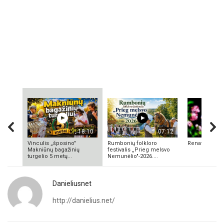
18:10
07:12
Vinculis „šposino"
Rumbonių folkloro
Renata Valuk
Makniūnų bagažinių
festivalis „Prieg melsvo
turgelio 5 metų...
Nemunėlio"-2026....
Danieliusnet
http://danielius.net/