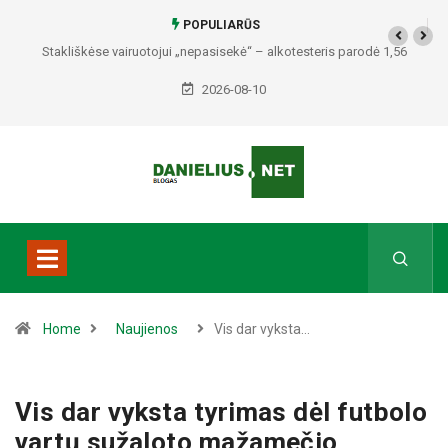
POPULIARŪS
Stakliškėse vairuotojui „nepasisekė“ – alkotesteris parodė 1,56
promilės
2026-08-10
Home
Naujienos
Vis dar vyksta…
Vis dar vyksta tyrimas dėl futbolo
vartų sužaloto mažamečio