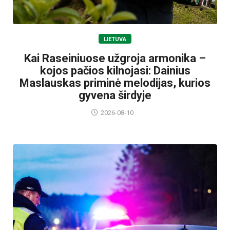
LIETUVA
Kai Raseiniuose užgroja armonika –
kojos pačios kilnojasi: Dainius
Maslauskas priminė melodijas, kurios
gyvena širdyje
2026-08-10