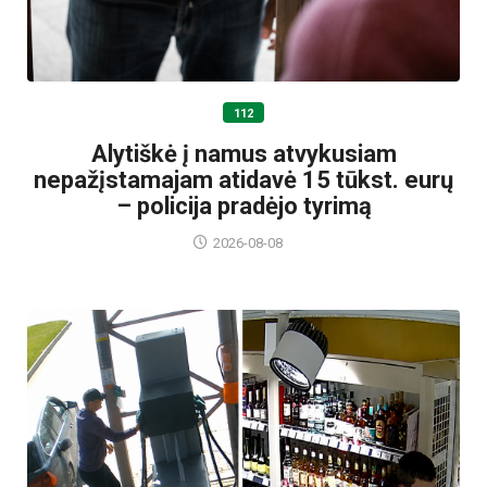
112
Alytiškė į namus atvykusiam
nepažįstamajam atidavė 15 tūkst. eurų
– policija pradėjo tyrimą
2026-08-08