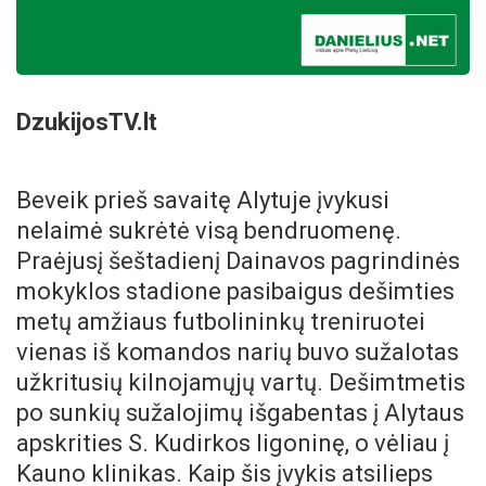
DzukijosTV.lt
Beveik prieš savaitę Alytuje įvykusi
nelaimė sukrėtė visą bendruomenę.
Praėjusį šeštadienį Dainavos pagrindinės
mokyklos stadione pasibaigus dešimties
metų amžiaus futbolininkų treniruotei
vienas iš komandos narių buvo sužalotas
užkritusių kilnojamųjų vartų. Dešimtmetis
po sunkių sužalojimų išgabentas į Alytaus
apskrities S. Kudirkos ligoninę, o vėliau į
Kauno klinikas. Kaip šis įvykis atsilieps