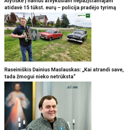
Alytiškė į namus atvykusiam nepažįstamajam
atidavė 15 tūkst. eurų – policija pradėjo tyrimą
Raseiniškis Dainius Maslauskas: „Kai atrandi save,
tada žmogui nieko netrūksta“