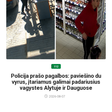
112
Policija prašo pagalbos: paviešino du
vyrus, įtariamus galimai padariusius
vagystes Alytuje ir Dauguose
2026-08-07