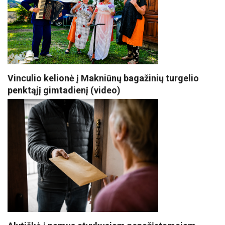
Vinculio kelionė į Makniūnų bagažinių turgelio
penktąjį gimtadienį (video)