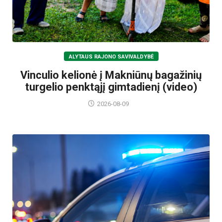
ALYTAUS RAJONO SAVIVALDYBĖ
Vinculio kelionė į Makniūnų bagažinių
turgelio penktąjį gimtadienį (video)
2026-08-09