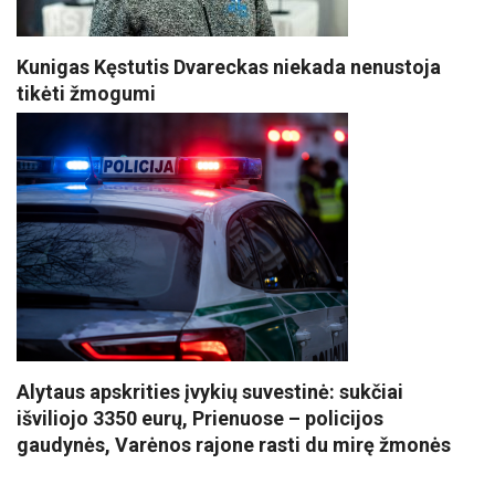
Kunigas Kęstutis Dvareckas niekada nenustoja
tikėti žmogumi
Alytaus apskrities įvykių suvestinė: sukčiai
išviliojo 3350 eurų, Prienuose – policijos
gaudynės, Varėnos rajone rasti du mirę žmonės
VISI POPULIARIAUSI