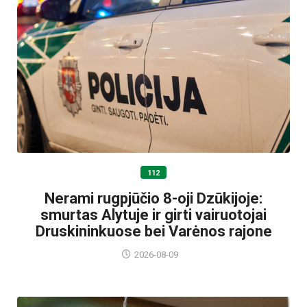
112
Nerami rugpjūčio 8-oji Dzūkijoje:
smurtas Alytuje ir girti vairuotojai
Druskininkuose bei Varėnos rajone
2026-08-09