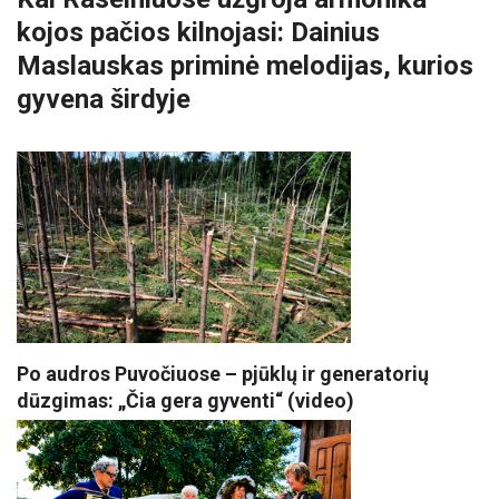
kojos pačios kilnojasi: Dainius
Maslauskas priminė melodijas, kurios
gyvena širdyje
Po audros Puvočiuose – pjūklų ir generatorių
dūzgimas: „Čia gera gyventi“ (video)