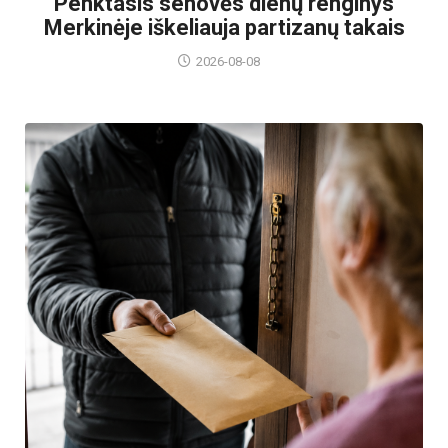
Penktasis senovės dienų renginys
Merkinėje iškeliauja partizanų takais
2026-08-08