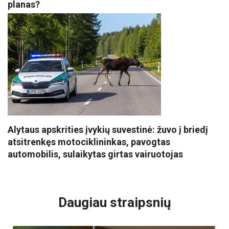
planas?
Alytaus apskrities įvykių suvestinė: žuvo į briedį
atsitrenkęs motociklininkas, pavogtas
automobilis, sulaikytas girtas vairuotojas
VISI POPULIARIAUSI
Daugiau straipsnių