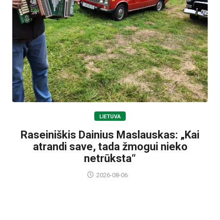
LIETUVA
Raseiniškis Dainius Maslauskas: „Kai
atrandi save, tada žmogui nieko
netrūksta“
2026-08-06