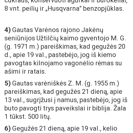
cukraus, konservuoti agurkai ir burokėliai,
8 vnt. peilių ir „Husqvarna” benzopjūklas.
4)
Gautas Varėnos rajono Jakėnų
seniūnijos Užtilčių kaimo gyventojo M. G.
(g. 1971 m.) pareiškimas, kad gegužės 20
d., apie 19 val., pastebėjo, jog iš kiemo
pavogtas kilnojamo vagonėlio rėmas su
ašimi ir ratais.
5)
Gautas varėniškės Z. M. (g. 1955 m.)
pareiškimas, kad gegužės 21 dieną, apie
13 val., sugrįžusi į namus, pastebėjo, jog iš
buto pavogti trys paveikslai ir biblija. Žala
1 tūkst. 500 litų.
6)
Gegužės 21 dieną, apie 19 val., kelio