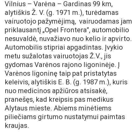
Vilnius – Varėna – Gardinas 99 km,
alytiškis Ž. V. (g. 1971 m.), turėdamas
vairuotojo pažymėjimą, vairuodamas jam
priklausantį „Opel Frontera”, automobilio
nesuvaldė, nuvažiavo nuo kelio ir apvirto.
Automobilis stipriai apgadintas. Įvykio
metu sužalotas vairuotojas Ž.V., jis
gydomas Varėnos rajono ligoninėje. Į
Varėnos ligoninę taip pat pristatytas
keleivis, alytiškis E. B. (g. 1987 m.), kuris
nuo medicinos apžiūros atsisakė,
pranešęs, kad kreipsis pas medikus
Alytaus mieste. Abiems minėtiems
piliečiams girtumo nustatymui paimtas
kraujas.