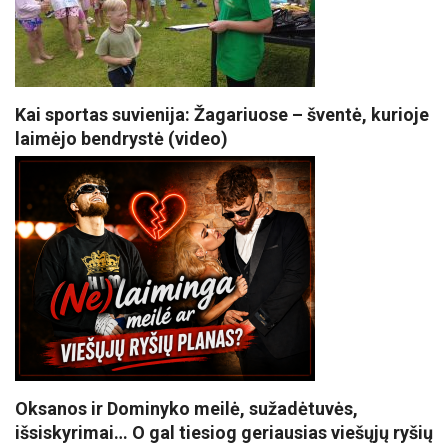
Kai sportas suvienija: Žagariuose – šventė, kurioje
laimėjo bendrystė (video)
Oksanos ir Dominyko meilė, sužadėtuvės,
išsiskyrimai… O gal tiesiog geriausias viešųjų ryšių