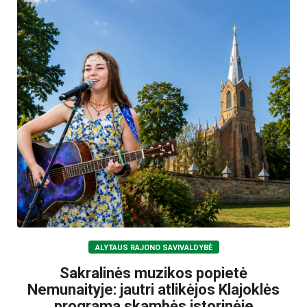
ALYTAUS RAJONO SAVIVALDYBĖ
Sakralinės muzikos popietė
Nemunaityje: jautri atlikėjos Klajoklės
programa skambės istorinėje