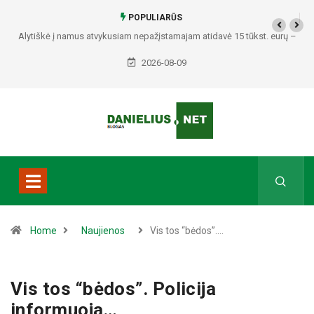
POPULIARŪS
Alytiškė į namus atvykusiam nepažįstamajam atidavė 15 tūkst. eurų –
policija pradėjo tyrimą
2026-08-09
Home
Naujienos
Vis tos “bėdos”.…
Vis tos “bėdos”. Policija
informuoja…