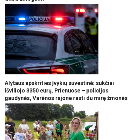
Alytaus apskrities įvykių suvestinė: sukčiai
išviliojo 3350 eurų, Prienuose – policijos
gaudynės, Varėnos rajone rasti du mirę žmonės