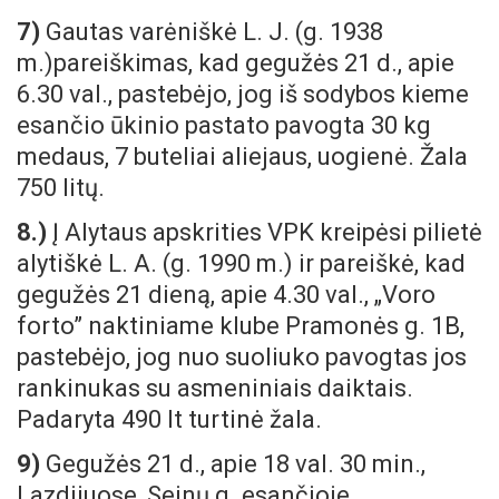
7)
Gautas varėniškė L. J. (g. 1938
m.)pareiškimas, kad gegužės 21 d., apie
6.30 val., pastebėjo, jog iš sodybos kieme
esančio ūkinio pastato pavogta 30 kg
medaus, 7 buteliai aliejaus, uogienė. Žala
750 litų.
8.)
Į Alytaus apskrities VPK kreipėsi pilietė
alytiškė L. A. (g. 1990 m.) ir pareiškė, kad
gegužės 21 dieną, apie 4.30 val., „Voro
forto” naktiniame klube Pramonės g. 1B,
pastebėjo, jog nuo suoliuko pavogtas jos
rankinukas su asmeniniais daiktais.
Padaryta 490 lt turtinė žala.
9)
Gegužės 21 d., apie 18 val. 30 min.,
Lazdijuose, Seinų g. esančioje