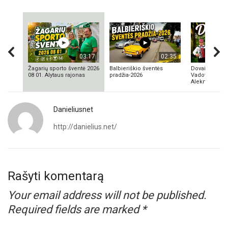
03:17
02:35
Žagarių sporto šventė 2026
Balbieriškio šventės
Dovainonių ka
08 01. Alytaus rajonas
pradžia-2026
Vadovas Vyta
Aleknavičius
Danieliusnet
http://danielius.net/
Rašyti komentarą
Your email address will not be published.
Required fields are marked
*