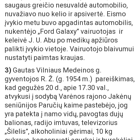
saugaus greičio nesuvaldė automobilio,
nuvažiavo nuo kelio ir apsivertė. Eismo
įvykio metu buvo apgadintas automobilis,
nukentėjo „Ford Galaxy” vairuotojas ir
keleivė J. U. Abu po medikų apžiūros
palikti įvykio vietoje. Vairuotojo blaivumui
nustatyti paimtas kraujas.
3)
Gautas Vilniaus Medeinos g.
gyventojos R. Ž. (g. 1954 m.) pareiškimas,
kad gegužės 20 d., apie 17.30 val.,
atvykusi į sodybą Varėnos rajono Jakėnų
seniūnijos Paručių kaime pastebėjo, jog
yra patekta į namo vidų, pavogtas dujų
balionas, radijo imtuvas, televizorius
„Šilelis”, alkoholiniai gėrimai, 10 kg