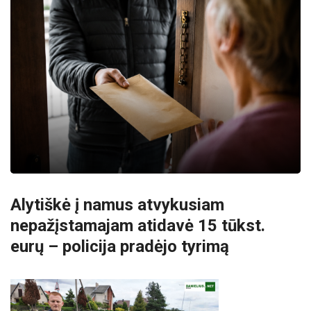
Alytiškė į namus atvykusiam
nepažįstamajam atidavė 15 tūkst.
eurų – policija pradėjo tyrimą