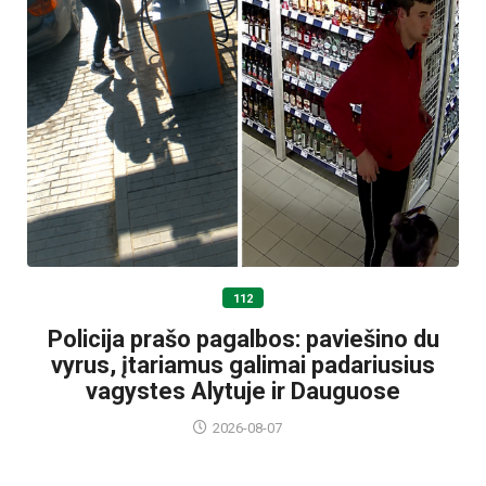
112
Policija prašo pagalbos: paviešino du
vyrus, įtariamus galimai padariusius
vagystes Alytuje ir Dauguose
2026-08-07