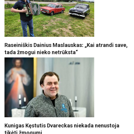
Raseiniškis Dainius Maslauskas: „Kai atrandi save,
tada žmogui nieko netrūksta“
Kunigas Kęstutis Dvareckas niekada nenustoja
tikėti žmogumi