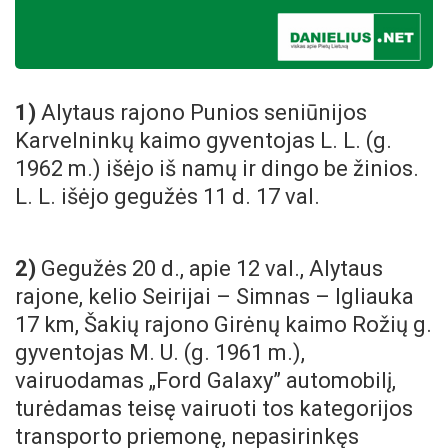
1)
Alytaus rajono Punios seniūnijos
Karvelninkų kaimo gyventojas L. L. (g.
1962 m.) išėjo iš namų ir dingo be žinios.
L. L. išėjo gegužės 11 d. 17 val.
2)
Gegužės 20 d., apie 12 val., Alytaus
rajone, kelio Seirijai – Simnas – Igliauka
17 km,
Šakių rajono Girėnų kaimo Rožių g.
gyventojas M. U. (g. 1961 m.),
vairuodamas „Ford Galaxy” automobilį,
turėdamas teisę vairuoti tos kategorijos
transporto priemonę, nepasirinkęs