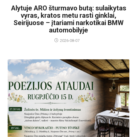
Alytuje ARO šturmavo butą: sulaikytas
vyras, kratos metu rasti ginklai,
Seirijuose – įtariami narkotikai BMW
automobilyje
2026-08-07