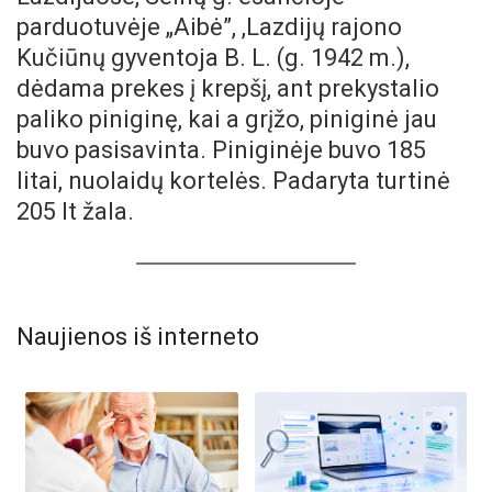
parduotuvėje „Aibė”, ,Lazdijų rajono
Kučiūnų gyventoja B. L. (g. 1942 m.),
dėdama prekes į krepšį, ant prekystalio
paliko piniginę, kai a grįžo, piniginė jau
buvo pasisavinta. Piniginėje buvo 185
litai, nuolaidų kortelės. Padaryta turtinė
205 lt žala.
Naujienos iš interneto