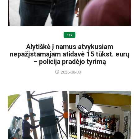
112
Alytiškė į namus atvykusiam
nepažįstamajam atidavė 15 tūkst. eurų
– policija pradėjo tyrimą
2026-08-08