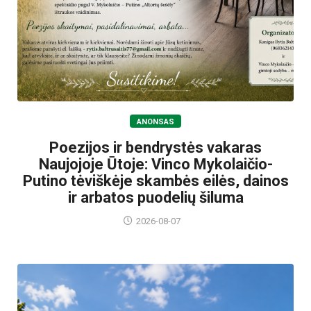
ANONSAS
Poezijos ir bendrystės vakaras
Naujojoje Ūtoje: Vinco Mykolaičio-
Putino tėviškėje skambės eilės, dainos
ir arbatos puodelių šiluma
2026-08-07