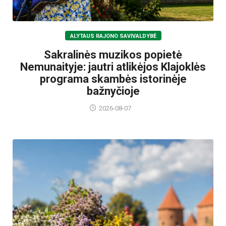
ALYTAUS RAJONO SAVIVALDYBĖ
Sakralinės muzikos popietė
Nemunaityje: jautri atlikėjos Klajoklės
programa skambės istorinėje
bažnyčioje
2026-08-07