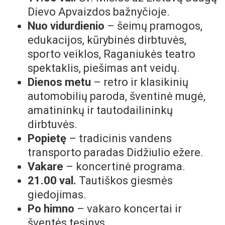
Dievo Apvaizdos bažnyčioje.
Nuo vidurdienio
– šeimų pramogos,
edukacijos, kūrybinės dirbtuvės,
sporto veiklos, Raganiukės teatro
spektaklis, piešimas ant veidų.
Dienos metu
– retro ir klasikinių
automobilių paroda, šventinė mugė,
amatininkų ir tautodailininkų
dirbtuvės.
Popietę
– tradicinis vandens
transporto paradas Didžiulio ežere.
Vakare
– koncertinė programa.
21.00 val.
Tautiškos giesmės
giedojimas.
Po himno
– vakaro koncertai ir
šventės tęsinys.