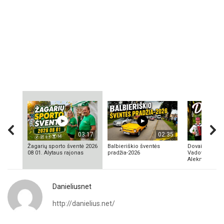
03:17
02:35
Žagarių sporto šventė 2026
Balbieriškio šventės
Dovainonių ka
08 01. Alytaus rajonas
pradžia-2026
Vadovas Vyta
Aleknavičius
Danieliusnet
http://danielius.net/