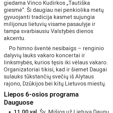
giedama Vinco Kudirkos „Tautiška
giesmė“. Ši daugiau nei penkiolika metų
gyvuojanti tradicija kasmet sujungia
milijonus lietuvių visame pasaulyje ir
tampa svarbiausiu Valstybės dienos
akcentu.
Po himno šventė nesibaigs – renginio
dalyvių lauks vakaro koncertai ir
linksmybės, kurios tęsis iki vėlaus vakaro.
Organizatoriai tikisi, kad ir šiemet Daugai
sulauks tūkstančių svečių iš Alytaus
rajono, Dzūkijos bei kitų Lietuvos miestų.
Liepos 6-osios programa
Dauguose
11.00 val.
Šv. Mišios už Lietuvą Daugų