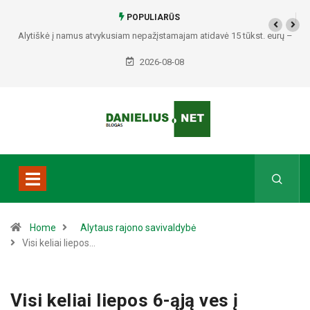
POPULIARŪS
Alytiškė į namus atvykusiam nepažįstamajam atidavė 15 tūkst. eurų –
policija pradėjo tyrimą
2026-08-08
Home
Alytaus rajono savivaldybė
Visi keliai liepos…
Visi keliai liepos 6-ąją ves į