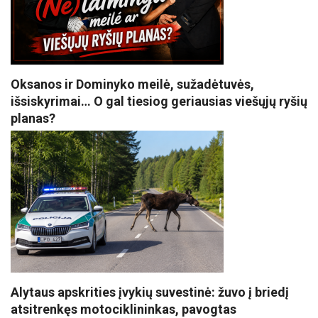
Oksanos ir Dominyko meilė, sužadėtuvės,
išsiskyrimai… O gal tiesiog geriausias viešųjų ryšių
planas?
Alytaus apskrities įvykių suvestinė: žuvo į briedį
atsitrenkęs motociklininkas, pavogtas