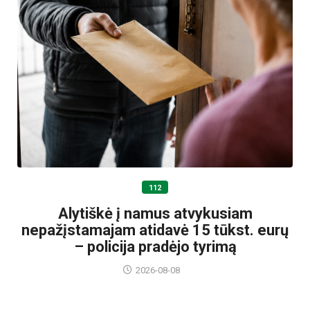
112
Alytiškė į namus atvykusiam
nepažįstamajam atidavė 15 tūkst. eurų
– policija pradėjo tyrimą
2026-08-08