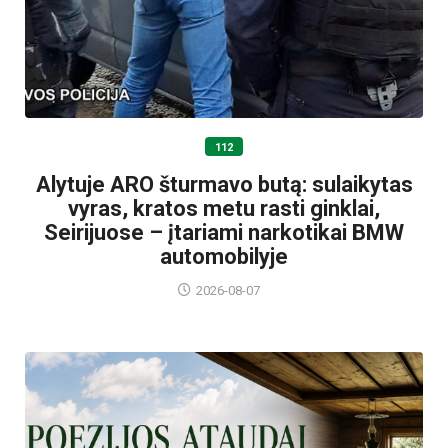
112
Alytuje ARO šturmavo butą: sulaikytas
vyras, kratos metu rasti ginklai,
Seirijuose – įtariami narkotikai BMW
automobilyje
2026-08-07