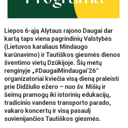
Liepos 6-ąją Alytaus rajono Daugai dar
kartą taps viena pagrindinių Valstybės
(Lietuvos karaliaus Mindaugo
karūnavimo) ir Tautiškos giesmės dienos
šventimo vietų Dzūkijoje. Šių metų
renginyje „#DaugaiMindaugai’26“
organizatoriai kviečia visą dieną praleisti
prie Didžiulio ežero – nuo šv. Mišių ir
šeimų pramogų iki istorinių edukacijų,
tradicinio vandens transporto parado,
vakaro koncertų ir visą pasaulį
suvienijančios Tautiškos giesmės.