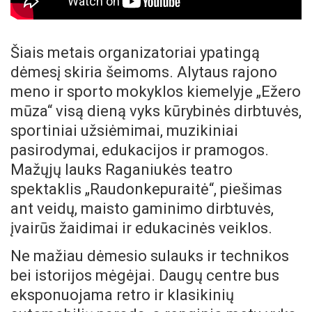
Šiais metais organizatoriai ypatingą
dėmesį skiria šeimoms. Alytaus rajono
meno ir sporto mokyklos kiemelyje „Ežero
mūza“ visą dieną vyks kūrybinės dirbtuvės,
sportiniai užsiėmimai, muzikiniai
pasirodymai, edukacijos ir pramogos.
Mažųjų lauks Raganiukės teatro
spektaklis „Raudonkepuraitė“, piešimas
ant veidų, maisto gaminimo dirbtuvės,
įvairūs žaidimai ir edukacinės veiklos.
Ne mažiau dėmesio sulauks ir technikos
bei istorijos mėgėjai. Daugų centre bus
eksponuojama retro ir klasikinių