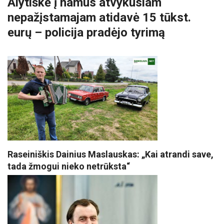
Alytiškė į namus atvykusiam
nepažįstamajam atidavė 15 tūkst.
eurų – policija pradėjo tyrimą
Raseiniškis Dainius Maslauskas: „Kai atrandi save,
tada žmogui nieko netrūksta“