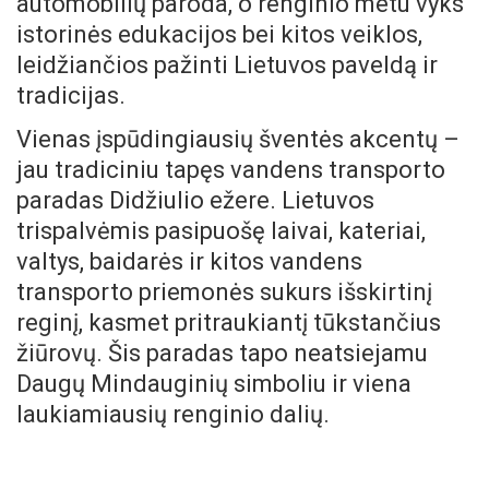
automobilių paroda, o renginio metu vyks
istorinės edukacijos bei kitos veiklos,
leidžiančios pažinti Lietuvos paveldą ir
tradicijas.
Vienas įspūdingiausių šventės akcentų –
jau tradiciniu tapęs vandens transporto
paradas Didžiulio ežere. Lietuvos
trispalvėmis pasipuošę laivai, kateriai,
valtys, baidarės ir kitos vandens
transporto priemonės sukurs išskirtinį
reginį, kasmet pritraukiantį tūkstančius
žiūrovų. Šis paradas tapo neatsiejamu
Daugų Mindauginių simboliu ir viena
laukiamiausių renginio dalių.