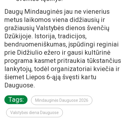
Daugų Mindauginės jau ne vienerius
metus laikomos viena didžiausių ir
gražiausių Valstybės dienos švenčių
Dzūkijoje. Istorija, tradicijos,
bendruomeniškumas, įspūdingi reginiai
prie Didžiulio ežero ir gausi kultūrinė
programa kasmet pritraukia tūkstančius
lankytojų, todėl organizatoriai kviečia ir
šiemet Liepos 6-ąją švęsti kartu
Dauguose.
Tags:
Mindauginės Dauguose 2026
Valstybės diena Dauguose