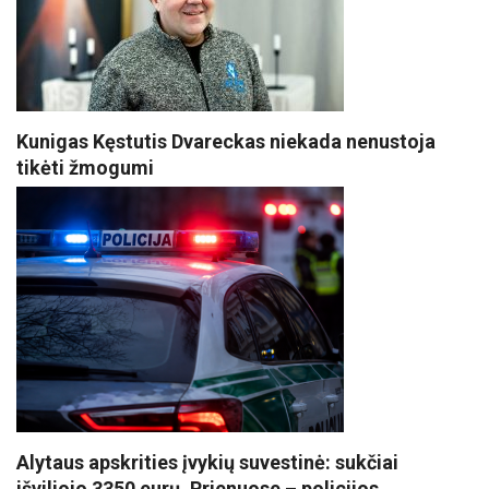
Kunigas Kęstutis Dvareckas niekada nenustoja
tikėti žmogumi
Alytaus apskrities įvykių suvestinė: sukčiai
išviliojo 3350 eurų, Prienuose – policijos