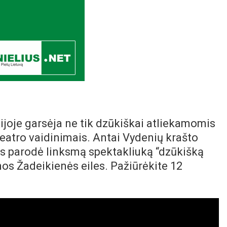
ijoje garsėja ne tik dzūkiškai atliekamomis
teatro vaidinimais. Antai Vydenių krašto
s parodė linksmą spektakliuką “dzūkišką
anos Žadeikienės eiles. Pažiūrėkite 12