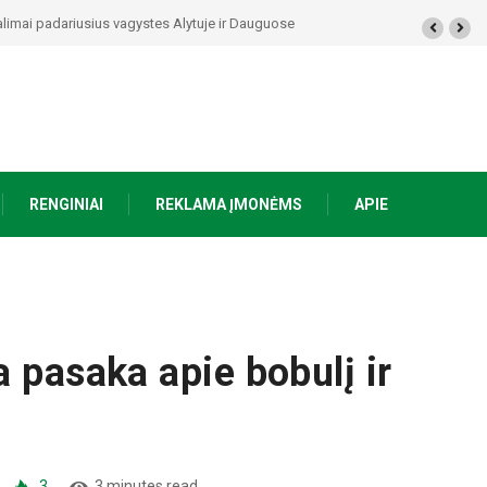
rasti ginklai, Seirijuose – įtariami narkotikai BMW automobilyje
RENGINIAI
REKLAMA ĮMONĖMS
APIE
 pasaka apie bobulį ir
3
3 minutes read