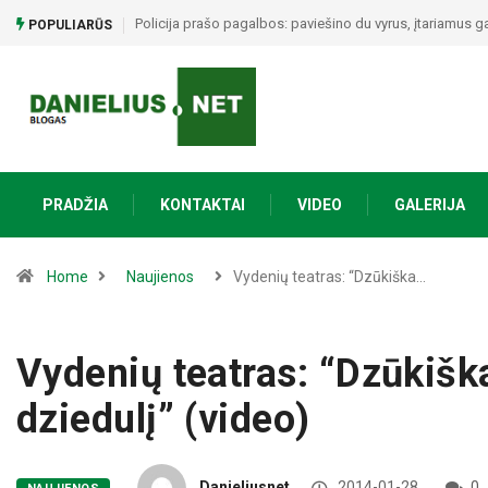
Alytuje ARO šturmavo butą: sulaikytas vyras, kratos metu 
POPULIARŪS
PRADŽIA
KONTAKTAI
VIDEO
GALERIJA
Home
Naujienos
Vydenių teatras: “Dzūkiška…
Vydenių teatras: “Dzūkiška
dziedulį” (video)
Danieliusnet
2014-01-28
0