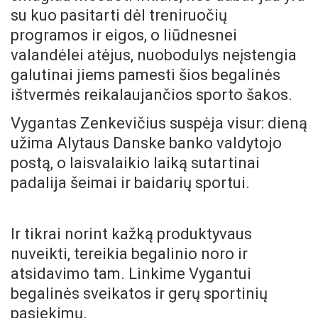
su kuo pasitarti dėl treniruočių
programos ir eigos, o liūdnesnei
valandėlei atėjus, nuobodulys neįstengia
galutinai jiems pamesti šios begalinės
ištvermės reikalaujančios sporto šakos.
Vygantas Zenkevičius suspėja visur: dieną
užima Alytaus Danske banko valdytojo
postą, o laisvalaikio laiką sutartinai
padalija šeimai ir baidarių sportui.
Ir tikrai norint kažką produktyvaus
nuveikti, tereikia begalinio noro ir
atsidavimo tam. Linkime Vygantui
begalinės sveikatos ir gerų sportinių
pasiekimų.