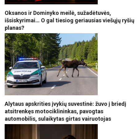
Oksanos ir Dominyko meilė, sužadėtuvės,
išsiskyrimai… O gal tiesiog geriausias viešųjų ryšių
planas?
Alytaus apskrities įvykių suvestinė: žuvo į briedį
atsitrenkęs motociklininkas, pavogtas
automobilis, sulaikytas girtas vairuotojas