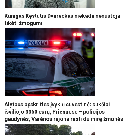
Kunigas Kęstutis Dvareckas niekada nenustoja
tikėti žmogumi
Alytaus apskrities įvykių suvestinė: sukčiai
išviliojo 3350 eurų, Prienuose – policijos
gaudynės, Varėnos rajone rasti du mirę žmonės