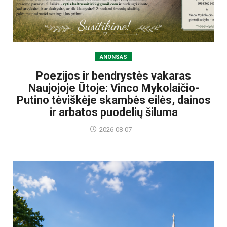
ANONSAS
Poezijos ir bendrystės vakaras
Naujojoje Ūtoje: Vinco Mykolaičio-
Putino tėviškėje skambės eilės, dainos
ir arbatos puodelių šiluma
2026-08-07