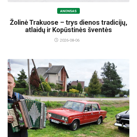
ANONSAS
Žolinė Trakuose – trys dienos tradicijų,
atlaidų ir Kopūstinės šventės
2026-08-06