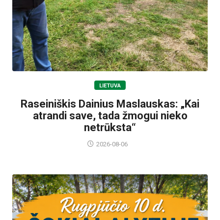
LIETUVA
Raseiniškis Dainius Maslauskas: „Kai
atrandi save, tada žmogui nieko
netrūksta“
2026-08-06