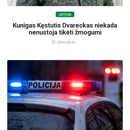
LIETUVA
Kunigas Kęstutis Dvareckas niekada
nenustoja tikėti žmogumi
2026-08-06