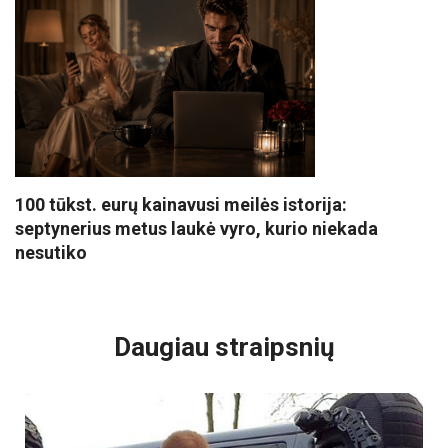
100 tūkst. eurų kainavusi meilės istorija:
septynerius metus laukė vyro, kurio niekada
nesutiko
VISI POPULIARIAUSI
Daugiau straipsnių