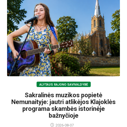
ALYTAUS RAJONO SAVIVALDYBĖ
Sakralinės muzikos popietė
Nemunaityje: jautri atlikėjos Klajoklės
programa skambės istorinėje
bažnyčioje
2026-08-07