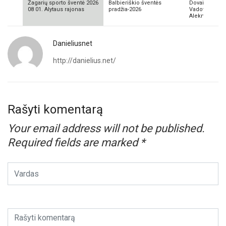
Žagarių sporto šventė 2026
Balbieriškio šventės
Dovainonių ka
08 01. Alytaus rajonas
pradžia-2026
Vadovas Vyta
Aleknavičius
Danieliusnet
http://danielius.net/
Rašyti komentarą
Your email address will not be published.
Required fields are marked
*