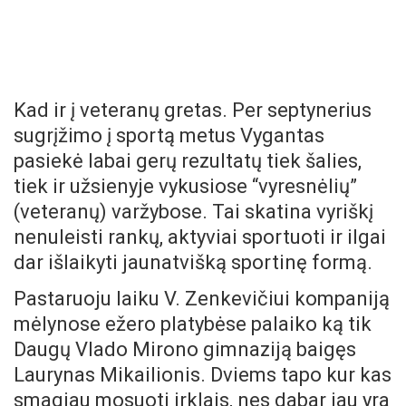
Kad ir į veteranų gretas. Per septynerius
sugrįžimo į sportą metus Vygantas
pasiekė labai gerų rezultatų tiek šalies,
tiek ir užsienyje vykusiose “vyresnėlių”
(veteranų) varžybose. Tai skatina vyriškį
nenuleisti rankų, aktyviai sportuoti ir ilgai
dar išlaikyti jaunatvišką sportinę formą.
Pastaruoju laiku V. Zenkevičiui kompaniją
mėlynose ežero platybėse palaiko ką tik
Daugų Vlado Mirono gimnaziją baigęs
Laurynas Mikailionis. Dviems tapo kur kas
smagiau mosuoti irklais, nes dabar jau yra