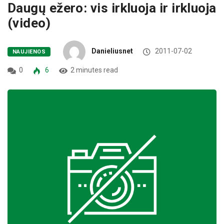
Daugų ežero: vis irkluoja ir irkluoja
(video)
Danieliusnet
2011-07-02
NAUJIENOS
0
6
2 minutes read