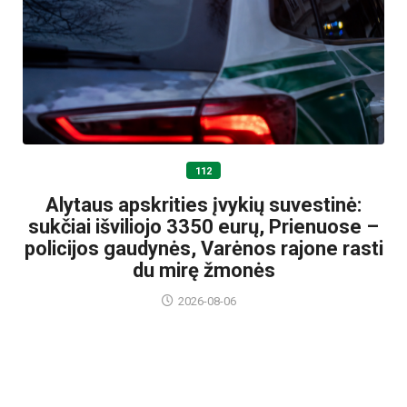
112
Alytaus apskrities įvykių suvestinė:
sukčiai išviliojo 3350 eurų, Prienuose –
policijos gaudynės, Varėnos rajone rasti
du mirę žmonės
2026-08-06