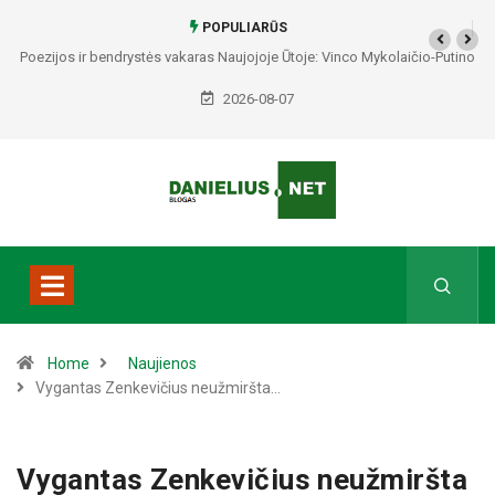
POPULIARŪS
Poezijos ir bendrystės vakaras Naujojoje Ūtoje: Vinco Mykolaičio-Putino
tėviškėje skambės eilės, dainos ir arbatos puodelių šiluma
2026-08-07
Home
Naujienos
Vygantas Zenkevičius neužmiršta…
Vygantas Zenkevičius neužmiršta