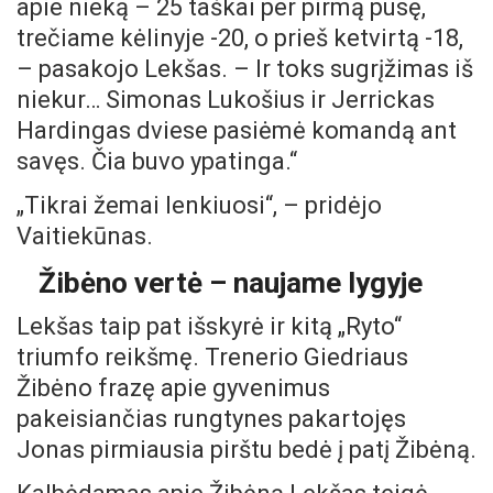
apie nieką – 25 taškai per pirmą pusę,
trečiame kėlinyje -20, o prieš ketvirtą -18,
– pasakojo Lekšas. – Ir toks sugrįžimas iš
niekur… Simonas Lukošius ir Jerrickas
Hardingas dviese pasiėmė komandą ant
savęs. Čia buvo ypatinga.“
„Tikrai žemai lenkiuosi“, – pridėjo
Vaitiekūnas.
Žibėno vertė – naujame lygyje
Lekšas taip pat išskyrė ir kitą „Ryto“
triumfo reikšmę. Trenerio Giedriaus
Žibėno frazę apie gyvenimus
pakeisiančias rungtynes pakartojęs
Jonas pirmiausia pirštu bedė į patį Žibėną.