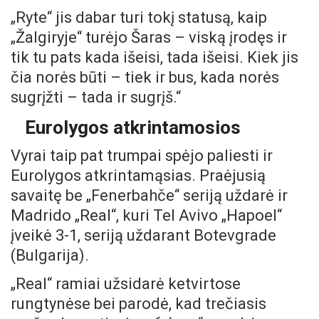
„Ryte“ jis dabar turi tokį statusą, kaip
„Žalgiryje“ turėjo Šaras – viską įrodęs ir
tik tu pats kada išeisi, tada išeisi. Kiek jis
čia norės būti – tiek ir bus, kada norės
sugrįžti – tada ir sugrįš.“
Eurolygos atkrintamosios
Vyrai taip pat trumpai spėjo paliesti ir
Eurolygos atkrintamąsias. Praėjusią
savaitę be „Fenerbahče“ seriją uždarė ir
Madrido „Real“, kuri Tel Avivo „Hapoel“
įveikė 3-1, seriją uždarant Botevgrade
(Bulgarija).
„Real“ ramiai užsidarė ketvirtose
rungtynėse bei parodė, kad trečiasis