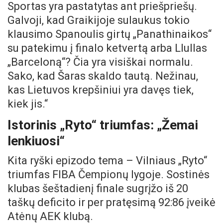
Sportas yra pastatytas ant priešpriešų.
Galvoji, kad Graikijoje sulaukus tokio
klausimo Spanoulis girtų „Panathinaikos“
su patekimu į finalo ketvertą arba Llullas
„Barceloną“? Čia yra visiškai normalu.
Sako, kad Šaras skaldo tautą. Nežinau,
kas Lietuvos krepšiniui yra davęs tiek,
kiek jis.“
Istorinis „Ryto“ triumfas: „Žemai
lenkiuosi“
Kita ryški epizodo tema – Vilniaus „Ryto“
triumfas FIBA Čempionų lygoje. Sostinės
klubas šeštadienį finale sugrįžo iš 20
taškų deficito ir per pratęsimą 92:86 įveikė
Atėnų AEK klubą.