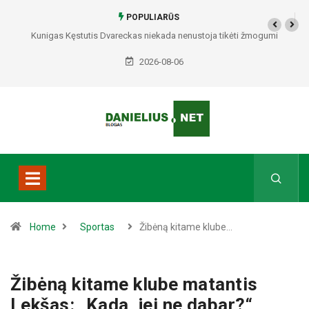
POPULIARŪS
Kunigas Kęstutis Dvareckas niekada nenustoja tikėti žmogumi
2026-08-06
Home
Sportas
Žibėną kitame klube…
Žibėną kitame klube matantis
Lekšas: „Kada, jei ne dabar?“