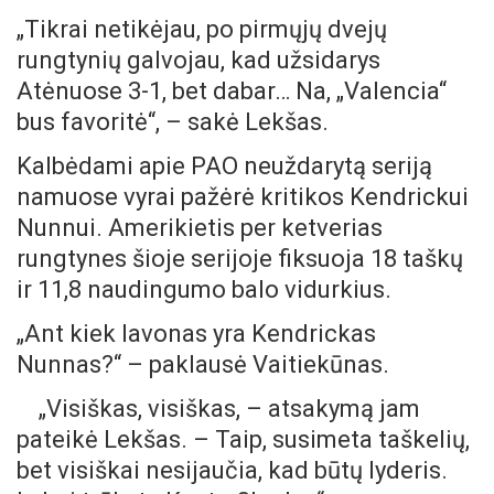
„Tikrai netikėjau, po pirmųjų dvejų
rungtynių galvojau, kad užsidarys
Atėnuose 3-1, bet dabar… Na, „Valencia“
bus favoritė“, – sakė Lekšas.
Kalbėdami apie PAO neuždarytą seriją
namuose vyrai pažėrė kritikos Kendrickui
Nunnui. Amerikietis per ketverias
rungtynes šioje serijoje fiksuoja 18 taškų
ir 11,8 naudingumo balo vidurkius.
„Ant kiek lavonas yra Kendrickas
Nunnas?“ – paklausė Vaitiekūnas.
„Visiškas, visiškas, – atsakymą jam
pateikė Lekšas. – Taip, susimeta taškelių,
bet visiškai nesijaučia, kad būtų lyderis.