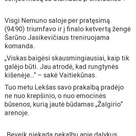
Visgi Nemuno saloje per pratęsimą
(94:90) triumfavo ir į finalo ketvertą žengė
Šarūno Jasikevičiaus treniruojama
komanda.
„Viskas baigėsi skausmingiausiai, kaip tik
galėjo būti. Jau atrodė, kad rungtynės
kišenėje…“ – sakė Vaitiekūnas.
Tuo metu Lekšas savo prakalbą pradėjo
ne nuo krepšinio, o nuo emocinės
būsenos, kurią jautė būdamas „Žalgirio“
arenoje.
„Beveik niekada nekalbu apie dalykus,