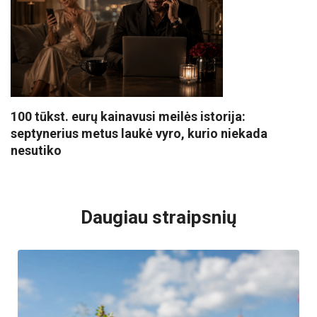
100 tūkst. eurų kainavusi meilės istorija:
septynerius metus laukė vyro, kurio niekada
nesutiko
VISI POPULIARIAUSI
Daugiau straipsnių