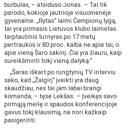
burbulas, – atsiduso Jonas. – Tai tik
parodo, kokioje jautrioje visuomenėje
gyvename. „Rytas“ laimi Čempionų lygą,
tai yra pirmasis Lietuvos klubo laimėtas
tarptautinis turnyras po 17 metų
pertraukos ir 80 proc. kalba ne apie tai, o
apie vieną Šaro sakinį. Čia yra žiauru, kaip
sureikšminti tokį vieną dalyką.“
„Šaras iškart po rungtynių TV interviu
sako, kad „Žalgirį“ įveikti yra daug
skaudžiau, nes tai jam labai brangi
komanda, – tęsė Lekšas. – Įveikęs savo
pirmąją meilę ir spaudos konferencijoje
gavus tokį klausimą, na nori kažkaip
pasigerinti.