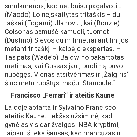
smulkmenos, kad net baisu pagalvoti…
(Maodo) Lo neįskaitytas tritaškis – du
taškai (Edgarui) Ulanovui, kai (Bonzie)
Colsonas pamušė kamuolį, tuomet
(Dustino) Slevos du milimetrai ant linijos
metant tritaškį, – kalbėjo ekspertas. –
Tas pats (Wade’o) Baldwino pakartotas
metimas, kai Gossas jau į puolimą buvo
nubėgęs. Vienas atsitvėrimas ir „Žalgiris“
šiuo metu ruoštųsi mačui Stambule.“
Francisco „Ferrari“ ir ateitis Kaune
Laidoje aptarta ir Sylvaino Francisco
ateitis Kaune. Lekšas užsiminė, kad
gynėjas vis dar žvalgosi NBA kryptimi,
tačiau išlieka šansas, kad prancūzas ir