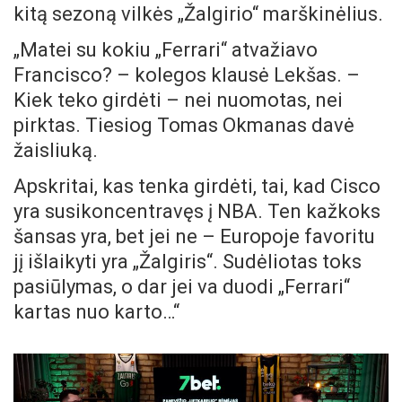
kitą sezoną vilkės „Žalgirio“ marškinėlius.
„Matei su kokiu „Ferrari“ atvažiavo
Francisco? – kolegos klausė Lekšas. –
Kiek teko girdėti – nei nuomotas, nei
pirktas. Tiesiog Tomas Okmanas davė
žaisliuką.
Apskritai, kas tenka girdėti, tai, kad Cisco
yra susikoncentravęs į NBA. Ten kažkoks
šansas yra, bet jei ne – Europoje favoritu
jį išlaikyti yra „Žalgiris“. Sudėliotas toks
pasiūlymas, o dar jei va duodi „Ferrari“
kartas nuo karto…“