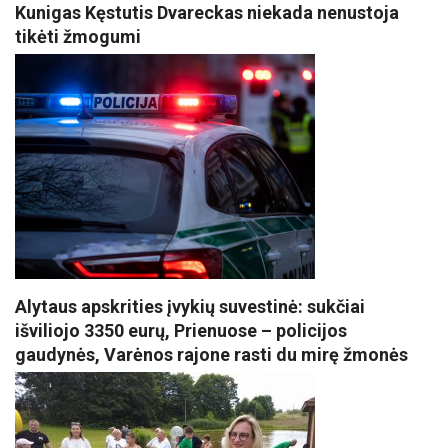
Kunigas Kęstutis Dvareckas niekada nenustoja
tikėti žmogumi
Alytaus apskrities įvykių suvestinė: sukčiai
išviliojo 3350 eurų, Prienuose – policijos
gaudynės, Varėnos rajone rasti du mirę žmonės