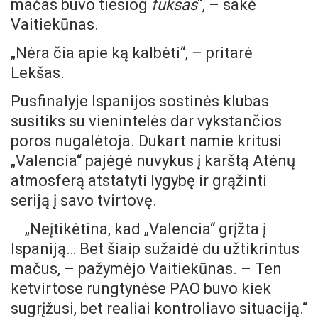
mačas buvo tiesiog
fuksas
“, – sakė
Vaitiekūnas.
„Nėra čia apie ką kalbėti“, – pritarė
Lekšas.
Pusfinalyje Ispanijos sostinės klubas
susitiks su vienintelės dar vykstančios
poros nugalėtoja. Dukart namie kritusi
„Valencia“ pajėgė nuvykus į karštą Atėnų
atmosferą atstatyti lygybę ir grąžinti
seriją į savo tvirtovę.
„Neįtikėtina, kad „Valencia“ grįžta į
Ispaniją… Bet šiaip sužaidė du užtikrintus
mačus, – pažymėjo Vaitiekūnas. – Ten
ketvirtose rungtynėse PAO buvo kiek
sugrįžusi, bet realiai kontroliavo situaciją.“