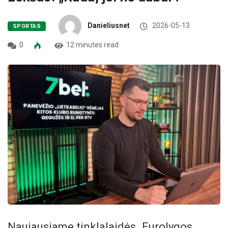
Danieliusnet
2026-05-13
SPORTAS
0
12 minutes read
Naujausiame tinklalaidės „Eurolygos