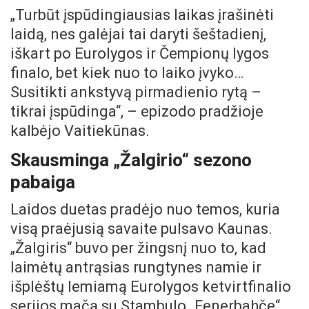
„Turbūt įspūdingiausias laikas įrašinėti
laidą, nes galėjai tai daryti šeštadienį,
iškart po Eurolygos ir Čempionų lygos
finalo, bet kiek nuo to laiko įvyko…
Susitikti ankstyvą pirmadienio rytą –
tikrai įspūdinga“, – epizodo pradžioje
kalbėjo Vaitiekūnas.
Skausminga „Žalgirio“ sezono
pabaiga
Laidos duetas pradėjo nuo temos, kuria
visą praėjusią savaite pulsavo Kaunas.
„Žalgiris“ buvo per žingsnį nuo to, kad
laimėtų antrąsias rungtynes namie ir
išplėštų lemiamą Eurolygos ketvirtfinalio
serijos mačą su Stambulo „Fenerbahče“.