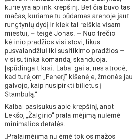
kurie yra aplink krepšinį. Bet čia buvo tas
mačas, kuriame tu būdamas arenoje jauti
rungtynių dydį ir kiek tai reiškia visam
miestui, – teigė Jonas. – Nuo trečio
kėlinio pradžios visi stovi, likus
pusvalandžiui iki susitikimo pradžios –
visi sutinka komandą, skanduoja.
Įspūdinga tikrai. Labai gaila, nes atrodė,
kad turėjom „Fenerį“ kišenėje, žmonės jau
galvojo, kaip nusipirkti bilietus į
Stambulą.“
Kalbai pasisukus apie krepšinį, anot
Lekšo, „Žalgirio“ pralaimėjimą nulėmė
minimalios detalės.
„Pralaimėjimą nulėmė tokios mažos