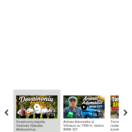
17:24
06:21
Dovainonių kapela.
Arūnas Adomaitis iš
Tomas Aliulis
Vadovas Vytautas
Vilniaus su 1939 m. laidos
restauratorius
Aleknavičius
BMW 327
kolekcionieriu