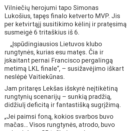
Vilniečių herojumi tapo Simonas
Lukošius, tapęs finalo ketverto MVP. Jis
per ketvirtąjį susitikimo kėlinį ir pratęsimą
susmeigė 6 tritaškius iš 6.
„Įspūdingiausios Lietuvos klubo
rungtynės, kurias esu matęs. Čia ir
įskaitant pernai Francisco pergalingą
metimą LKL finale“, – susižavėjimo iškart
neslėpė Vaitiekūnas.
Jam pritaręs Lekšas išskyrė neįtikėtiną
rungtynių scenarijų – sunkią pradžią,
didžiulį deficitą ir fantastišką sugrįžimą.
„Jei paimsi foną, kokios svarbos buvo
mačas… Visos rungtynės, atrodo, buvo