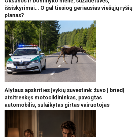
Oksanos ir Dominyko meilė, sužadėtuvės,
išsiskyrimai… O gal tiesiog geriausias viešųjų ryšių
planas?
Alytaus apskrities įvykių suvestinė: žuvo į briedį
atsitrenkęs motociklininkas, pavogtas
automobilis, sulaikytas girtas vairuotojas