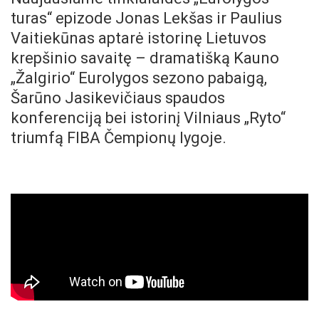
turas“ epizode Jonas Lekšas ir Paulius
Vaitiekūnas aptarė istorinę Lietuvos
krepšinio savaitę – dramatišką Kauno
„Žalgirio“ Eurolygos sezono pabaigą,
Šarūno Jasikevičiaus spaudos
konferenciją bei istorinį Vilniaus „Ryto“
triumfą FIBA Čempionų lygoje.