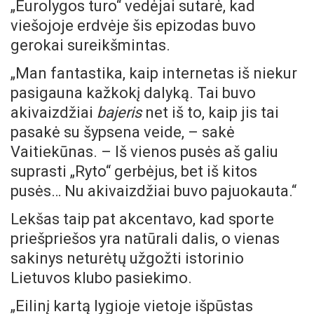
„Eurolygos turo“ vedėjai sutarė, kad
viešojoje erdvėje šis epizodas buvo
gerokai sureikšmintas.
„Man fantastika, kaip internetas iš niekur
pasigauna kažkokį dalyką. Tai buvo
akivaizdžiai
bajeris
net iš to, kaip jis tai
pasakė su šypsena veide, – sakė
Vaitiekūnas. – Iš vienos pusės aš galiu
suprasti „Ryto“ gerbėjus, bet iš kitos
pusės… Nu akivaizdžiai buvo pajuokauta.“
Lekšas taip pat akcentavo, kad sporte
priešpriešos yra natūrali dalis, o vienas
sakinys neturėtų užgožti istorinio
Lietuvos klubo pasiekimo.
„Eilinį kartą lygioje vietoje išpūstas