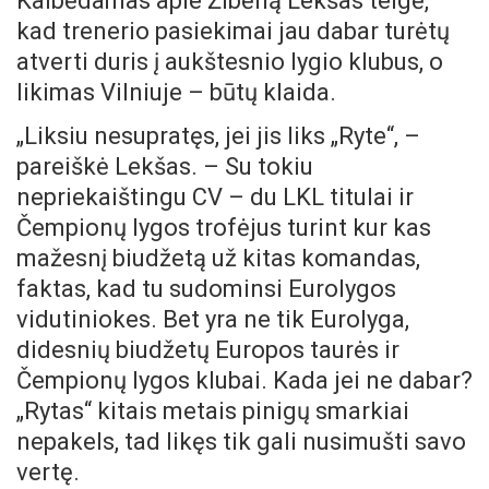
Kalbėdamas apie Žibėną Lekšas teigė,
kad trenerio pasiekimai jau dabar turėtų
atverti duris į aukštesnio lygio klubus, o
likimas Vilniuje – būtų klaida.
„Liksiu nesupratęs, jei jis liks „Ryte“, –
pareiškė Lekšas. – Su tokiu
nepriekaištingu CV – du LKL titulai ir
Čempionų lygos trofėjus turint kur kas
mažesnį biudžetą už kitas komandas,
faktas, kad tu sudominsi Eurolygos
vidutiniokes. Bet yra ne tik Eurolyga,
didesnių biudžetų Europos taurės ir
Čempionų lygos klubai. Kada jei ne dabar?
„Rytas“ kitais metais pinigų smarkiai
nepakels, tad likęs tik gali nusimušti savo
vertę.