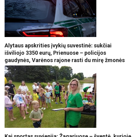
Alytaus apskrities įvykių suvestinė: sukčiai
išviliojo 3350 eurų, Prienuose – policijos
gaudynės, Varėnos rajone rasti du mirę žmonės
Kai sportas suvienija: Žagariuose – šventė, kurioje