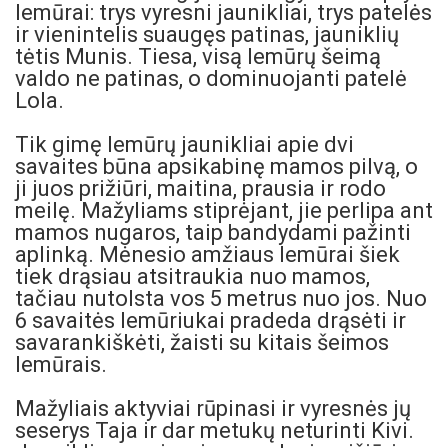
lemūrai: trys vyresni jaunikliai, trys patelės
ir vienintelis suaugęs patinas, jauniklių
tėtis Munis. Tiesa, visą lemūrų šeimą
valdo ne patinas, o dominuojanti patelė
Lola.
Tik gimę lemūrų jaunikliai apie dvi
savaites būna apsikabinę mamos pilvą, o
ji juos prižiūri, maitina, prausia ir rodo
meilę. Mažyliams stiprėjant, jie perlipa ant
mamos nugaros, taip bandydami pažinti
aplinką. Mėnesio amžiaus lemūrai šiek
tiek drąsiau atsitraukia nuo mamos,
tačiau nutolsta vos 5 metrus nuo jos. Nuo
6 savaitės lemūriukai pradeda drąsėti ir
savarankiškėti, žaisti su kitais šeimos
lemūrais.
Mažyliais aktyviai rūpinasi ir vyresnės jų
seserys Taja ir dar metukų neturinti Kivi.