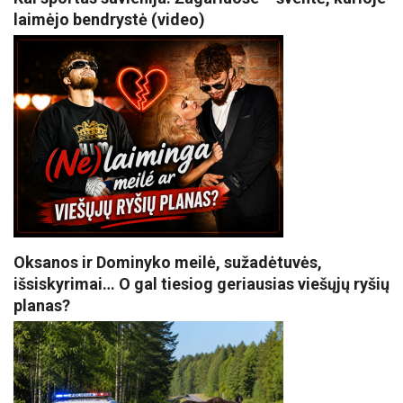
laimėjo bendrystė (video)
Oksanos ir Dominyko meilė, sužadėtuvės,
išsiskyrimai… O gal tiesiog geriausias viešųjų ryšių
planas?