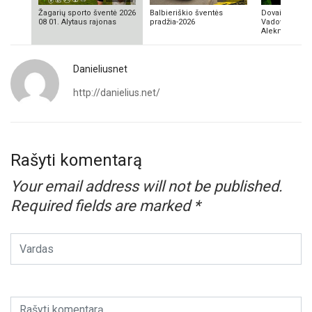
Žagarių sporto šventė 2026
Balbieriškio šventės
Dovainonių ka
08 01. Alytaus rajonas
pradžia-2026
Vadovas Vyta
Aleknavičius
Danieliusnet
http://danielius.net/
Rašyti komentarą
Your email address will not be published.
Required fields are marked
*