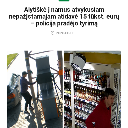
Alytiškė į namus atvykusiam
nepažįstamajam atidavė 15 tūkst. eurų
– policija pradėjo tyrimą
2026-08-08