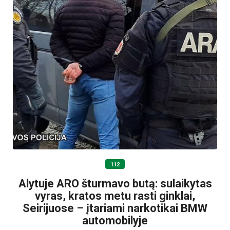
112
Alytuje ARO šturmavo butą: sulaikytas
vyras, kratos metu rasti ginklai,
Seirijuose – įtariami narkotikai BMW
automobilyje