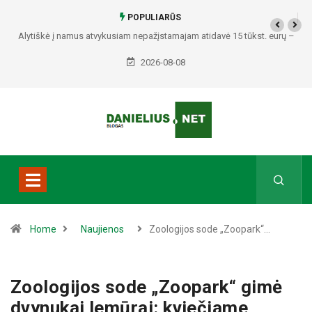
POPULIARŪS
Alytiškė į namus atvykusiam nepažįstamajam atidavė 15 tūkst. eurų –
policija pradėjo tyrimą
2026-08-08
Home
Naujienos
Zoologijos sode „Zoopark“…
Zoologijos sode „Zoopark“ gimė
dvynukai lemūrai: kviečiame