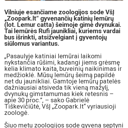
Vilniuje esančiame zoologijos sode VšĮ
„Zoopark.lt“ gyvenančių katinių lemūrų
(lot. Lemur catta) šeimoje gimė dvynukai.
Tai lemūrės Rufi jaunikliai, kuriems
vardai
bus išrinkti, atsižvelgiant į gyventojų
siūlomus variantus.
„Pasaulyje katiniai lemūrai laikomi
nykstančia rūšimi, kadangi jiems grėsmę
kelia klimato kaita, buveinių naikinimas ir
medžioklė. Mūsų lemūrų šeimą papildė
net du jaunikliai. Gamtoje lemūrų patelės
dažniausiai atsiveda tik vieną mažylį,
dvynukų gimstamumas kiek retesnis –
apie 30 proc.”, – sako Gabrielė
Tiškevičiūtė, VšĮ „Zoopark.lt“ vyriausioji
zoologė.
Šiuo metu zoologijos sode gyvena septyni