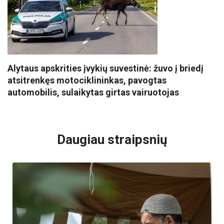
Alytaus apskrities įvykių suvestinė: žuvo į briedį
atsitrenkęs motociklininkas, pavogtas
automobilis, sulaikytas girtas vairuotojas
VISI POPULIARIAUSI
Daugiau straipsnių