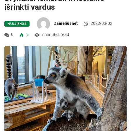
išrinkti vardus
Danieliusnet
2022-03-02
NAUJIENOS
0
5
7 minutes read