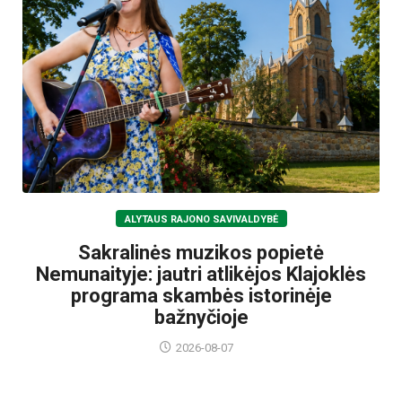
ALYTAUS RAJONO SAVIVALDYBĖ
Sakralinės muzikos popietė
Nemunaityje: jautri atlikėjos Klajoklės
programa skambės istorinėje
bažnyčioje
2026-08-07