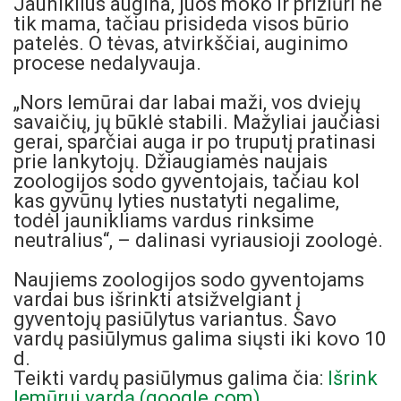
Jauniklius augina, juos moko ir prižiūri ne
tik mama, tačiau prisideda visos būrio
patelės. O tėvas, atvirkščiai, auginimo
procese nedalyvauja.
„Nors lemūrai dar labai maži, vos dviejų
savaičių, jų būklė stabili. Mažyliai jaučiasi
gerai, sparčiai auga ir po truputį pratinasi
prie lankytojų. Džiaugiamės naujais
zoologijos sodo gyventojais, tačiau kol
kas gyvūnų lyties nustatyti negalime,
todėl jaunikliams vardus rinksime
neutralius“, – dalinasi vyriausioji zoologė.
Naujiems zoologijos sodo gyventojams
vardai bus išrinkti atsižvelgiant į
gyventojų pasiūlytus variantus. Savo
vardų pasiūlymus galima siųsti iki kovo 10
d.
Teikti vardų pasiūlymus galima čia:
Išrink
lemūrui vardą (google.com)