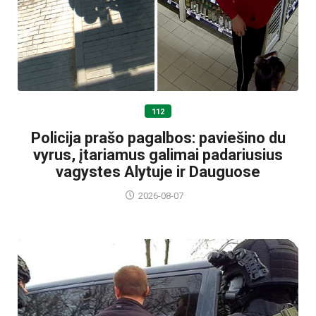
112
Policija prašo pagalbos: paviešino du
vyrus, įtariamus galimai padariusius
vagystes Alytuje ir Dauguose
2026-08-07