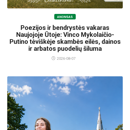
ANONSAS
Poezijos ir bendrystės vakaras
Naujojoje Ūtoje: Vinco Mykolaičio-
Putino tėviškėje skambės eilės, dainos
ir arbatos puodelių šiluma
2026-08-07