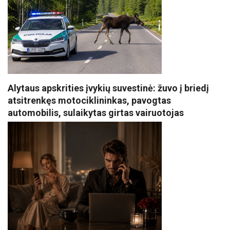
Alytaus apskrities įvykių suvestinė: žuvo į briedį
atsitrenkęs motociklininkas, pavogtas
automobilis, sulaikytas girtas vairuotojas