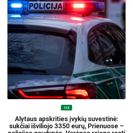
112
Alytaus apskrities įvykių suvestinė:
sukčiai išviliojo 3350 eurų, Prienuose –