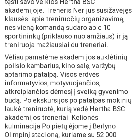
tęsti savo veiklos Hertha BSC
akademijoje. Treneris Nerijus susižavėjęs
klausėsi apie treniruočių organizavimą,
nes vieną komandą sudaro apie 10
sportininkų (priklauso nuo amžiaus) ir ją
treniruoja mažiausiai du treneriai.
Vėliau pamatėme akademijos auklėtinių
poilsio kambarius, kino salę, varžybų
aptarimo patalpą. Visos erdvės
informatyvios, motyvuojančios,
atkreipiančios dėmesį į sveiką gyvenimo
būdą. Po ekskursijos po patalpas mokinių
laukė treniruotė, kurią vedė Hertha BSC
akademijos treneriai. Kelionės
kulminacija Po pietų ėjome į Berlyno
Olimpinį stadioną, kuriame su 52 000