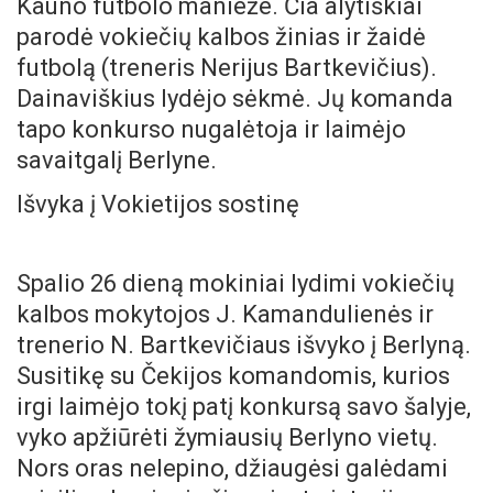
Kauno futbolo manieže. Čia alytiškiai
parodė vokiečių kalbos žinias ir žaidė
futbolą (treneris Nerijus Bartkevičius).
Dainaviškius lydėjo sėkmė. Jų komanda
tapo konkurso nugalėtoja ir laimėjo
savaitgalį Berlyne.
Išvyka į Vokietijos sostinę
Spalio 26 dieną mokiniai lydimi vokiečių
kalbos mokytojos J. Kamandulienės ir
trenerio N. Bartkevičiaus išvyko į Berlyną.
Susitikę su Čekijos komandomis, kurios
irgi laimėjo tokį patį konkursą savo šalyje,
vyko apžiūrėti žymiausių Berlyno vietų.
Nors oras nelepino, džiaugėsi galėdami