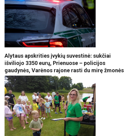
Alytaus apskrities įvykių suvestinė: sukčiai
išviliojo 3350 eurų, Prienuose – policijos
gaudynės, Varėnos rajone rasti du mirę žmonės