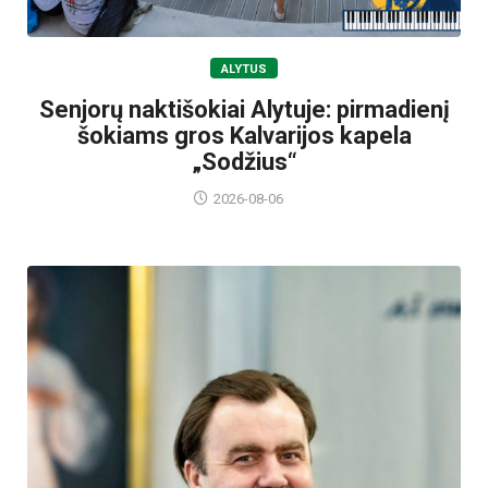
ALYTUS
Senjorų naktišokiai Alytuje: pirmadienį
šokiams gros Kalvarijos kapela
„Sodžius“
2026-08-06