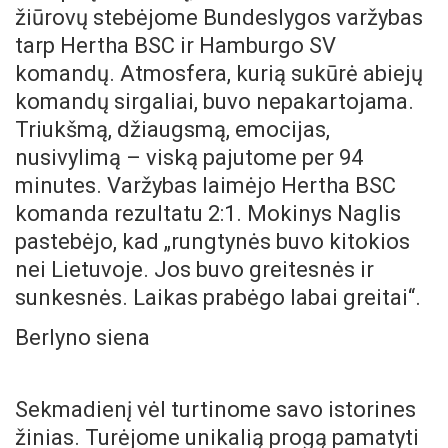
žiūrovų stebėjome Bundeslygos varžybas
tarp Hertha BSC ir Hamburgo SV
komandų. Atmosfera, kurią sukūrė abiejų
komandų sirgaliai, buvo nepakartojama.
Triukšmą, džiaugsmą, emocijas,
nusivylimą – viską pajutome per 94
minutes. Varžybas laimėjo Hertha BSC
komanda rezultatu 2:1. Mokinys Naglis
pastebėjo, kad „rungtynės buvo kitokios
nei Lietuvoje. Jos buvo greitesnės ir
sunkesnės. Laikas prabėgo labai greitai“.
Berlyno siena
Sekmadienį vėl turtinome savo istorines
žinias. Turėjome unikalią progą pamatyti