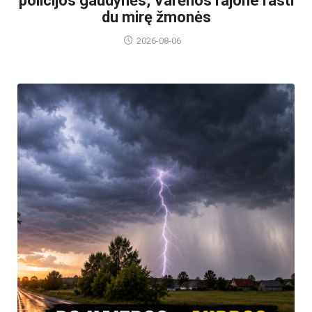
policijos gaudynės, Varėnos rajone rasti
du mirę žmonės
2026-08-06