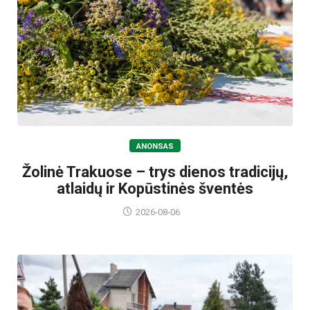
ANONSAS
Žolinė Trakuose – trys dienos tradicijų,
atlaidų ir Kopūstinės šventės
2026-08-06