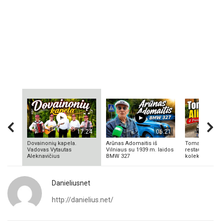
17:24
06:21
Dovainonių kapela.
Arūnas Adomaitis iš
Tomas Aliulis
Vadovas Vytautas
Vilniaus su 1939 m. laidos
restauratorius
Aleknavičius
BMW 327
kolekcionieriu
Danieliusnet
http://danielius.net/