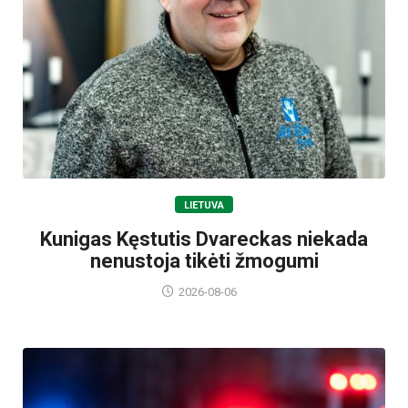
LIETUVA
Kunigas Kęstutis Dvareckas niekada
nenustoja tikėti žmogumi
2026-08-06