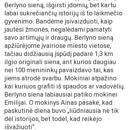
Berlyno sieną, išgirsti įdomių, bet kartu
labai sukrečiančių istorijų iš to laikmečio
gyvenimo. Bandėme įsivaizduoti, kaip
jautėsi žmonės, negalėdami pamatyti
savo artimųjų ir draugų. Berlyno sieną
apžiūrėjome įvairiose miesto vietose,
tačiau didžiausią įspūdį padarė 1,3 km
ilgio originali siena, ant kurios daugiau
nei 100 menininkų pavaizdavo tai, kas
jiems atrodė svarbu. Mokiniai atpažino
kai kuriuos grafiti iš spaudos ar vadovėlių.
Berlyno siena labiausiai patiko mokinei
Emilijai. O mokinys Ainas pasakė, kad
paskutinė diena buvo „liūdniausia ne tik
dėl istorijos, bet todėl, kad reikėjo
išvažiuoti“.