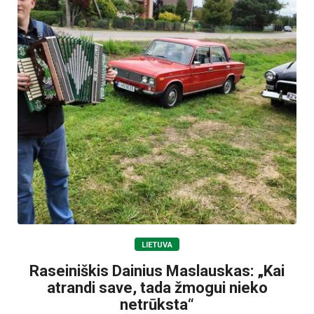
LIETUVA
Raseiniškis Dainius Maslauskas: „Kai
atrandi save, tada žmogui nieko
netrūksta“