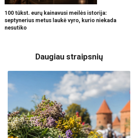
100 tūkst. eurų kainavusi meilės istorija:
septynerius metus laukė vyro, kurio niekada
nesutiko
VISI POPULIARIAUSI
Daugiau straipsnių