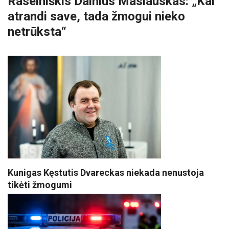
Raseiniškis Dainius Maslauskas: „Kai
atrandi save, tada žmogui nieko
netrūksta“
Kunigas Kęstutis Dvareckas niekada nenustoja
tikėti žmogumi