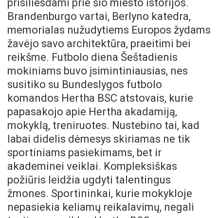
prisiliesdami prie šio miesto istorijos.
Brandenburgo vartai, Berlyno katedra,
memorialas nužudytiems Europos žydams
žavėjo savo architektūra, praeitimi bei
reikšme. Futbolo diena Šeštadienis
mokiniams buvo įsimintiniausias, nes
susitiko su Bundeslygos futbolo
komandos Hertha BSC atstovais, kurie
papasakojo apie Hertha akadamiją,
mokyklą, treniruotes. Nustebino tai, kad
labai didelis dėmesys skiriamas ne tik
sportiniams pasiekimams, bet ir
akademinei veiklai. Kompleksiškas
požiūris leidžia ugdyti talentingus
žmones. Sportininkai, kurie mokykloje
nepasiekia keliamų reikalavimų, negali