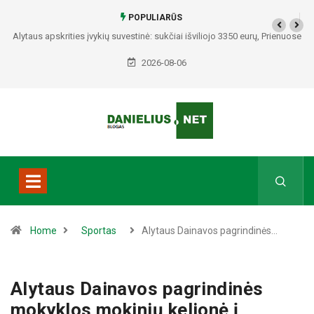
POPULIARŪS
Alytaus apskrities įvykių suvestinė: sukčiai išviliojo 3350 eurų, Prienuose
– policijos gaudynės, Varėnos rajone rasti du mirę žmonės
2026-08-06
Home
Sportas
Alytaus Dainavos pagrindinės…
Alytaus Dainavos pagrindinės
mokyklos mokinių kelionė į