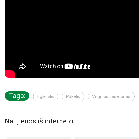
Tags:
Eglynėlis
Pūkelis
Virgilijus Jaseliūnas
Naujienos iš interneto