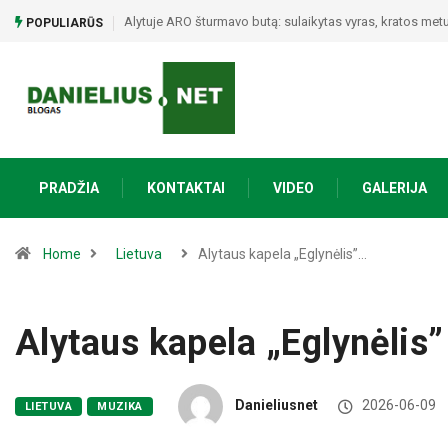
Poezijos ir bendrystės vakaras Naujojoje Ūtoje: Vinco My
POPULIARŪS
PRADŽIA
KONTAKTAI
VIDEO
GALERIJA
Home
Lietuva
Alytaus kapela „Eglynėlis”…
Alytaus kapela „Eglynėlis”
Danieliusnet
2026-06-09
LIETUVA
MUZIKA