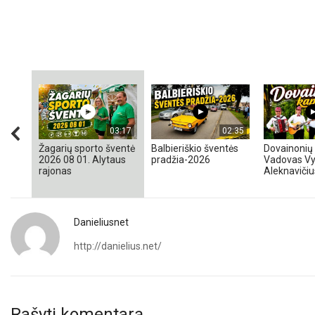
03:17
02:35
Žagarių sporto šventė
Balbieriškio šventės
Dovainonių 
2026 08 01. Alytaus
pradžia-2026
Vadovas Vy
rajonas
Aleknavičiu
Danieliusnet
http://danielius.net/
Rašyti komentarą