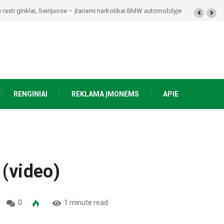
kolaičio-Putino tėviškėje skambės eilės, dainos ir arbatos puodelių šiluma
RENGINIAI
REKLAMA ĮMONĖMS
APIE
 (video)
0
1 minute read