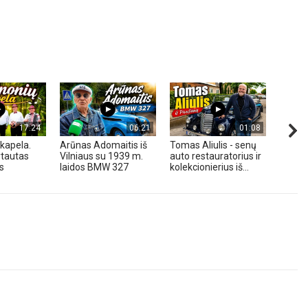
17:24
06:21
01:08
kapela.
Arūnas Adomaitis iš
Tomas Aliulis - senų
„Pune
tautas
Vilniaus su 1939 m.
auto restauratorius ir
2026 
s
laidos BMW 327
kolekcionierius iš...