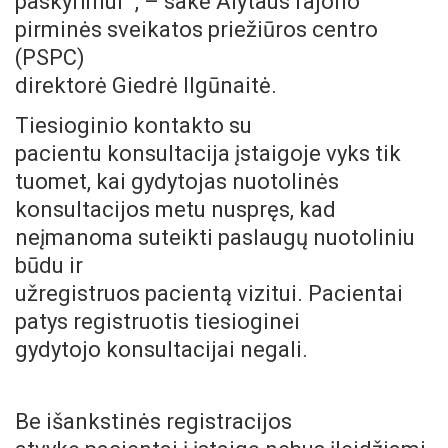
paskyrimui“ , – sakė Alytaus rajono
pirminės sveikatos priežiūros centro
(PSPC)
direktorė Giedrė Ilgūnaitė.
Tiesioginio kontakto su
pacientu konsultacija įstaigoje vyks tik
tuomet, kai gydytojas nuotolinės
konsultacijos metu nuspręs, kad
neįmanoma suteikti paslaugų nuotoliniu
būdu ir
užregistruos pacientą vizitui. Pacientai
patys registruotis tiesioginei
gydytojo konsultacijai negali.
Be išankstinės registracijos