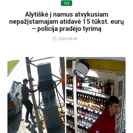
112
Alytiškė į namus atvykusiam
nepažįstamajam atidavė 15 tūkst. eurų
– policija pradėjo tyrimą
2026-08-08