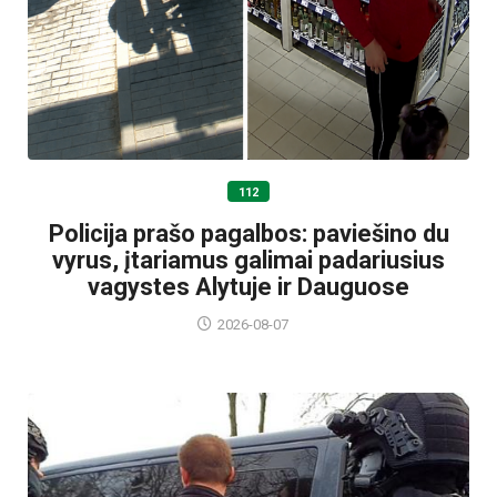
112
Policija prašo pagalbos: paviešino du
vyrus, įtariamus galimai padariusius
vagystes Alytuje ir Dauguose
2026-08-07