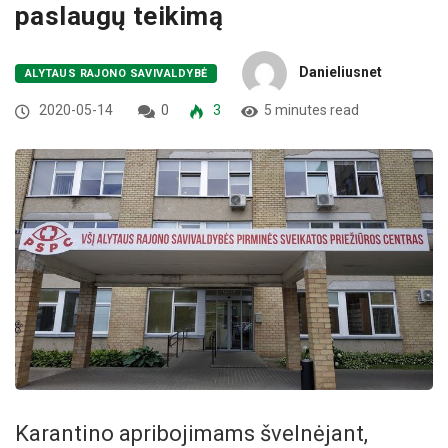
paslaugų teikimą
Danieliusnet
ALYTAUS RAJONO SAVIVALDYBĖ
2020-05-14
0
3
5 minutes read
Karantino apribojimams švelnėjant,