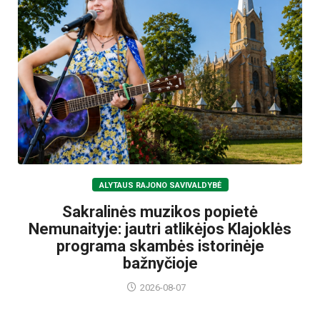
ALYTAUS RAJONO SAVIVALDYBĖ
Sakralinės muzikos popietė
Nemunaityje: jautri atlikėjos Klajoklės
programa skambės istorinėje
bažnyčioje
2026-08-07