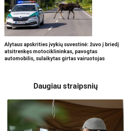
Alytaus apskrities įvykių suvestinė: žuvo į briedį
atsitrenkęs motociklininkas, pavogtas
automobilis, sulaikytas girtas vairuotojas
VISI POPULIARIAUSI
Daugiau straipsnių