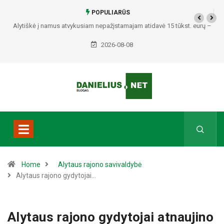
POPULIARŪS
Alytiškė į namus atvykusiam nepažįstamajam atidavė 15 tūkst. eurų –
policija pradėjo tyrimą
2026-08-08
Home
Alytaus rajono savivaldybė
Alytaus rajono gydytojai…
Alytaus rajono gydytojai atnaujino