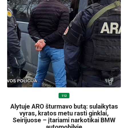
112
Alytuje ARO šturmavo butą: sulaikytas
vyras, kratos metu rasti ginklai,
Seirijuose – įtariami narkotikai BMW
automobilyje