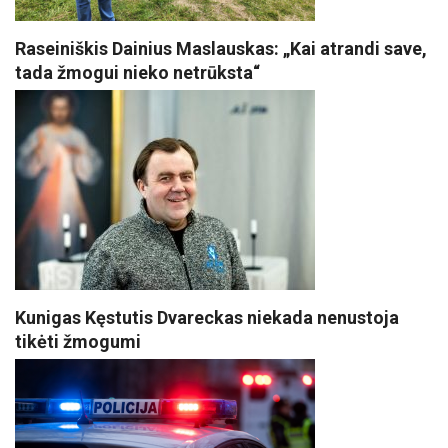
Raseiniškis Dainius Maslauskas: „Kai atrandi save,
tada žmogui nieko netrūksta“
Kunigas Kęstutis Dvareckas niekada nenustoja
tikėti žmogumi