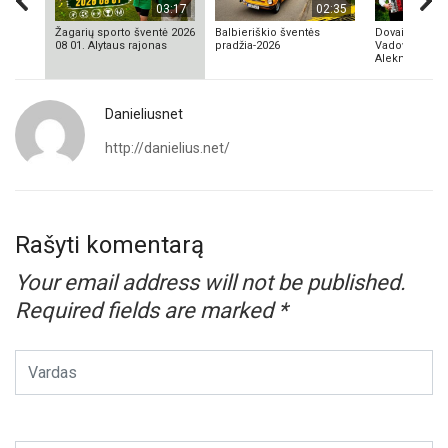
03:17
02:35
Žagarių sporto šventė 2026
Balbieriškio šventės
Dovainonių ka
08 01. Alytaus rajonas
pradžia-2026
Vadovas Vyta
Aleknavičius
Danieliusnet
http://danielius.net/
Rašyti komentarą
Your email address will not be published.
Required fields are marked
*