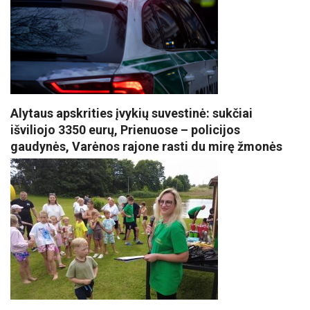
Alytaus apskrities įvykių suvestinė: sukčiai
išviliojo 3350 eurų, Prienuose – policijos
gaudynės, Varėnos rajone rasti du mirę žmonės