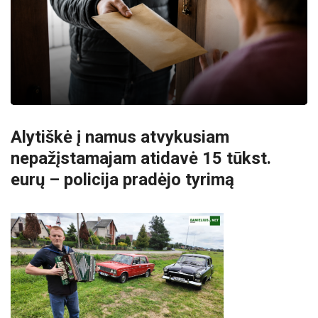
Alytiškė į namus atvykusiam
nepažįstamajam atidavė 15 tūkst.
eurų – policija pradėjo tyrimą