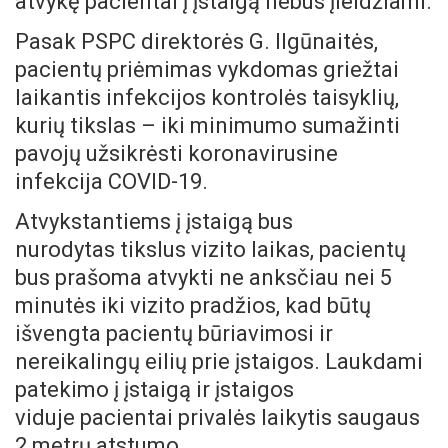
atvykę pacientai į įstaigą nebus įleidžiami.
Pasak PSPC direktorės G. Ilgūnaitės,
pacientų priėmimas vykdomas griežtai
laikantis infekcijos kontrolės taisyklių,
kurių tikslas – iki minimumo sumažinti
pavojų užsikrėsti koronavirusine
infekcija COVID-19.
Atvykstantiems į įstaigą bus
nurodytas tikslus vizito laikas, pacientų
bus prašoma atvykti ne anksčiau nei 5
minutės iki vizito pradžios, kad būtų
išvengta pacientų būriavimosi ir
nereikalingų eilių prie įstaigos. Laukdami
patekimo į įstaigą ir įstaigos
viduje pacientai privalės laikytis saugaus
2 metrų atstumo.