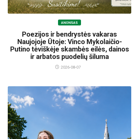
ANONSAS
Poezijos ir bendrystės vakaras
Naujojoje Ūtoje: Vinco Mykolaičio-
Putino tėviškėje skambės eilės, dainos
ir arbatos puodelių šiluma
2026-08-07