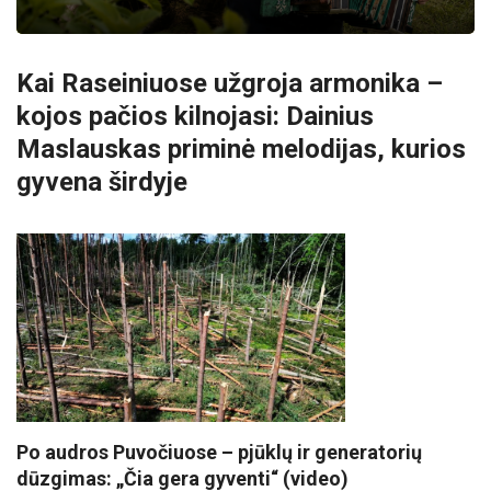
Kai Raseiniuose užgroja armonika –
kojos pačios kilnojasi: Dainius
Maslauskas priminė melodijas, kurios
gyvena širdyje
Po audros Puvočiuose – pjūklų ir generatorių
dūzgimas: „Čia gera gyventi“ (video)