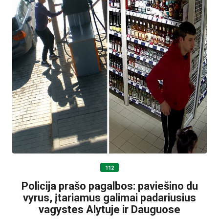
112
Policija prašo pagalbos: paviešino du
vyrus, įtariamus galimai padariusius
vagystes Alytuje ir Dauguose