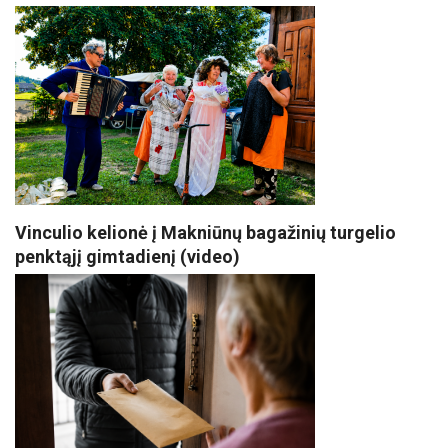
Vinculio kelionė į Makniūnų bagažinių turgelio
penktąjį gimtadienį (video)