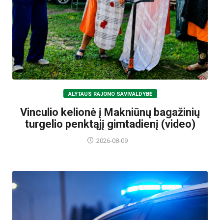
ALYTAUS RAJONO SAVIVALDYBĖ
Vinculio kelionė į Makniūnų bagažinių
turgelio penktąjį gimtadienį (video)
2026-08-09