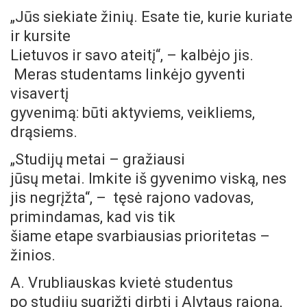
„Jūs siekiate žinių. Esate tie, kurie kuriate
ir kursite
Lietuvos ir savo ateitį“, – kalbėjo jis.
Meras studentams linkėjo gyventi
visavertį
gyvenimą: būti aktyviems, veikliems,
drąsiems.
„Studijų metai – gražiausi
jūsų metai. Imkite iš gyvenimo viską, nes
jis negrįžta“, – tęsė rajono vadovas,
primindamas, kad vis tik
šiame etape svarbiausias prioritetas –
žinios.
A. Vrubliauskas kvietė studentus
po studijų sugrįžti dirbti į Alytaus rajoną,