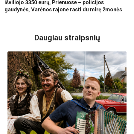
išviliojo 3350 eurų, Prienuose – policijos
gaudynės, Varėnos rajone rasti du mirę žmonės
VISI POPULIARIAUSI
Daugiau straipsnių