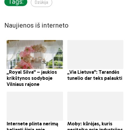
Tags:
Dzūkija
Naujienos iš interneto