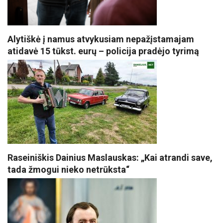
Alytiškė į namus atvykusiam nepažįstamajam
atidavė 15 tūkst. eurų – policija pradėjo tyrimą
Raseiniškis Dainius Maslauskas: „Kai atrandi save,
tada žmogui nieko netrūksta“