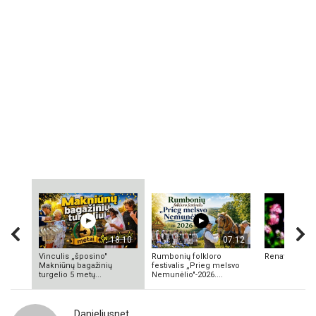
18:10
07:12
Vinculis „šposino"
Rumbonių folkloro
Renata Valuk
Makniūnų bagažinių
festivalis „Prieg melsvo
turgelio 5 metų...
Nemunėlio"-2026....
Danieliusnet