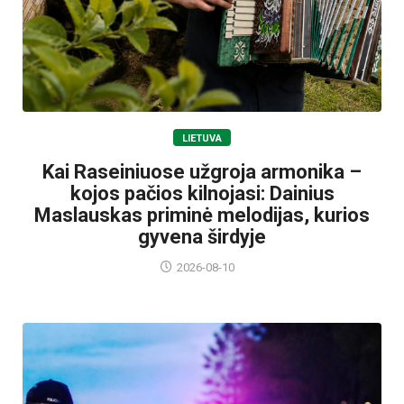
LIETUVA
Kai Raseiniuose užgroja armonika –
kojos pačios kilnojasi: Dainius
Maslauskas priminė melodijas, kurios
gyvena širdyje
2026-08-10