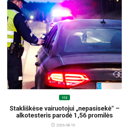
112
Stakliškėse vairuotojui „nepasisekė“ –
alkotesteris parodė 1,56 promilės
2026-08-10