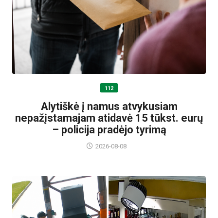
112
Alytiškė į namus atvykusiam
nepažįstamajam atidavė 15 tūkst. eurų
– policija pradėjo tyrimą
2026-08-08