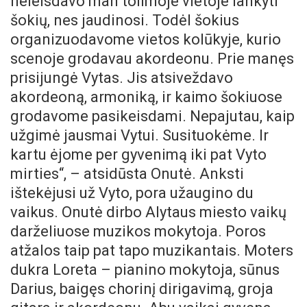
neleisdavo man tolimoje vietoje lankyti
šokių, nes jaudinosi. Todėl šokius
organizuodavome vietos kolūkyje, kurio
scenoje grodavau akordeonu. Prie manęs
prisijungė Vytas. Jis atsiveždavo
akordeoną, armoniką, ir kaimo šokiuose
grodavome pasikeisdami. Nepajutau, kaip
užgimė jausmai Vytui. Susituokėme. Ir
kartu ėjome per gyvenimą iki pat Vyto
mirties“, – atsidūsta Onutė. Anksti
ištekėjusi už Vyto, pora užaugino du
vaikus. Onutė dirbo Alytaus miesto vaikų
darželiuose muzikos mokytoja. Poros
atžalos taip pat tapo muzikantais. Moters
dukra Loreta – pianino mokytoja, sūnus
Darius, baigęs chorinį dirigavimą, groja