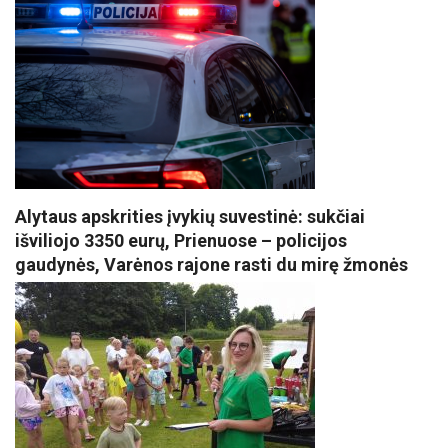
Alytaus apskrities įvykių suvestinė: sukčiai
išviliojo 3350 eurų, Prienuose – policijos
gaudynės, Varėnos rajone rasti du mirę žmonės