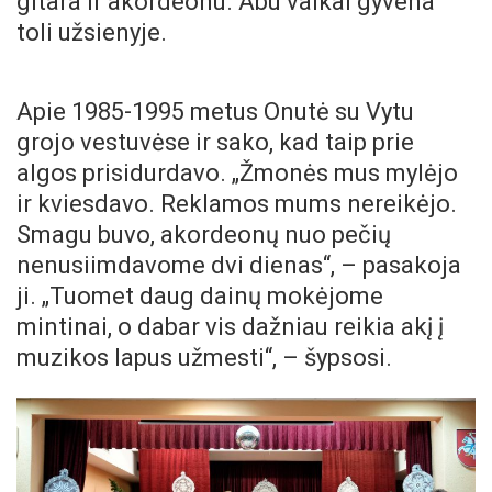
gitara ir akordeonu. Abu vaikai gyvena
toli užsienyje.
Apie 1985-1995 metus Onutė su Vytu
grojo vestuvėse ir sako, kad taip prie
algos prisidurdavo. „Žmonės mus mylėjo
ir kviesdavo. Reklamos mums nereikėjo.
Smagu buvo, akordeonų nuo pečių
nenusiimdavome dvi dienas“, – pasakoja
ji. „Tuomet daug dainų mokėjome
mintinai, o dabar vis dažniau reikia akį į
muzikos lapus užmesti“, – šypsosi.