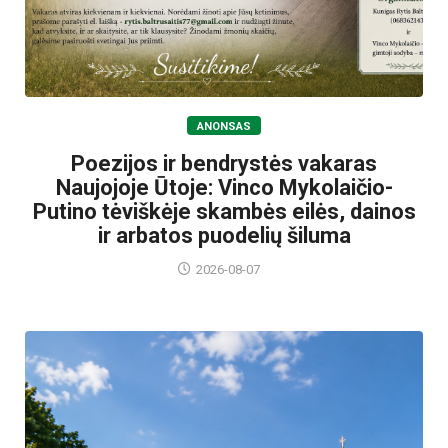
ANONSAS
Poezijos ir bendrystės vakaras
Naujojoje Ūtoje: Vinco Mykolaičio-
Putino tėviškėje skambės eilės, dainos
ir arbatos puodelių šiluma
2026-08-07