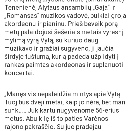
Tenenienė, Alytaus ansamblių „Gaja“ ir
„Romansas“ muzikos vadovė, puikiai groja
akordeonu ir pianinu. Prieš beveik porą
metų palaidojusi šešeriais metais vyresnį
mylimą vyrą Vytą, su kuriuo daug
muzikavo ir gražiai sugyveno, ji jaučia
širdyje tuštumą, kurią padeda užpildyti į
rankas paimtas akordeonas ir suplanuoti
koncertai.
„Manęs vis nepaleidžia mintys apie Vytą.
Tuoj bus dveji metai, kaip jo nėra, bet man
sunku… Juk kartu nugyvenome 56-erius
metus. Abu kilę iš to paties Varėnos
rajono pakraščio. Su juo pradėjau