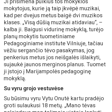
Ji prisimena puikius tos mokyklos
mokytojus, kurie ją taip įkvėpė muzikai,
kad per dvejus metus baigė dvi muzikos
klases. „Visą dūšią muzikai atidaviau“, –
kalba ji. Baigusi vidurinę mokyklą, turėjo
planų mokytis tuometiniame
Pedagoginiame institute Vilniuje, tačiau
vėžiu sergančio tėvo pasakymas, jog
penkerius metus jos neišgalės išlaikyti,
sujaukė jaunos merginos planus. Tuomet
ji įstojo į Marijampolės pedagoginę
mokyklą.
Su vyru grojo vestuvėse
Su būsimu vyru Vytu Onutė kartu pradėjo
groti sulaukusi 18 metų. „Mano tėvas