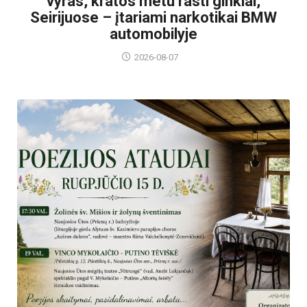
vyras, kratos metu rasti ginklai,
Seirijuose – įtariami narkotikai BMW
automobilyje
2026-08-07