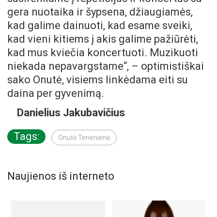
gera nuotaika ir šypsena, džiaugiamės,
kad galime dainuoti, kad esame sveiki,
kad vieni kitiems į akis galime pažiūrėti,
kad mus kviečia koncertuoti. Muzikuoti
niekada nepavargstame“, – optimistiškai
sako Onutė, visiems linkėdama eiti su
daina per gyvenimą.
Danielius Jakubavičius
Tags:
Onutė Tenenienė
Naujienos iš interneto