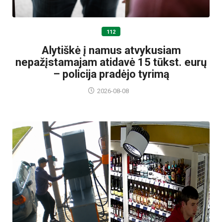
112
Alytiškė į namus atvykusiam
nepažįstamajam atidavė 15 tūkst. eurų
– policija pradėjo tyrimą
2026-08-08