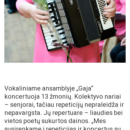
Vokaliniame ansamblyje „Gaja“
koncertuoja 13 žmonių. Kolektyvo nariai
– senjorai, tačiau repeticijų nepraleidža ir
nepavargsta. Jų repertuare – liaudies bei
vietos poetų sukurtos dainos. „Mes
susirenkame į repeticijas ir koncertus su