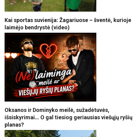
Kai sportas suvienija: Žagariuose – šventė, kurioje
laimėjo bendrystė (video)
Oksanos ir Dominyko meilė, sužadėtuvės,
išsiskyrimai… O gal tiesiog geriausias viešųjų ryšių
planas?