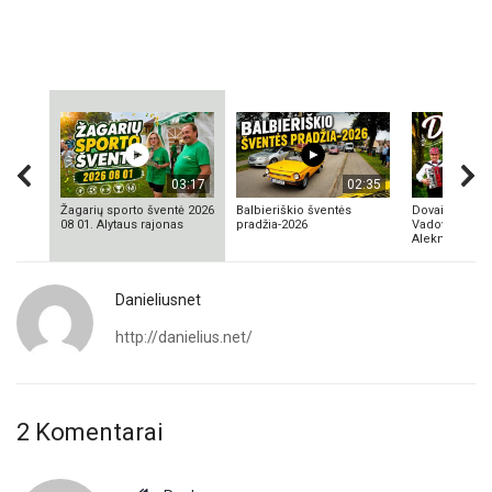
03:17
02:35
Žagarių sporto šventė 2026
Balbieriškio šventės
Dovainonių ka
08 01. Alytaus rajonas
pradžia-2026
Vadovas Vyta
Aleknavičius
Danieliusnet
http://danielius.net/
2 Komentarai