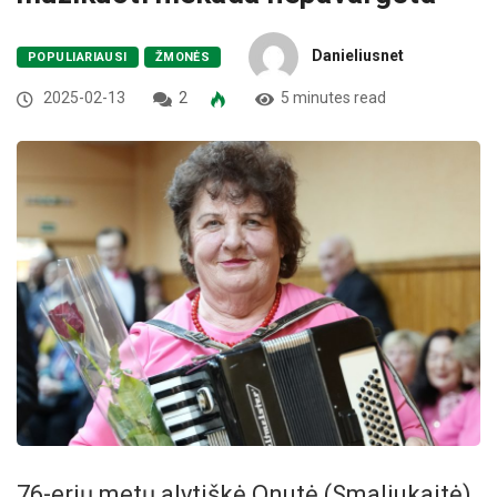
Danieliusnet
POPULIARIAUSI
ŽMONĖS
2025-02-13
2
5 minutes read
76-erių metų alytiškė Onutė (Smaliukaitė)