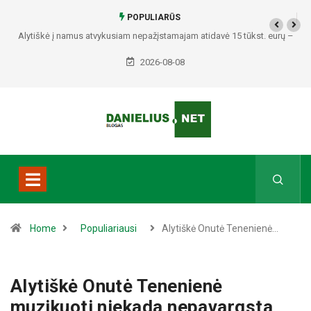
POPULIARŪS
. eurų –
Policija prašo pagalbos: paviešino du vyrus, įtariamus galimai
padariusius vagystes Alytuje ir Dauguose
2026-08-08
Home
Populiariausi
Alytiškė Onutė Tenenienė…
Alytiškė Onutė Tenenienė
muzikuoti niekada nepavargsta