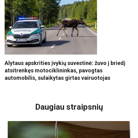
Alytaus apskrities įvykių suvestinė: žuvo į briedį
atsitrenkęs motociklininkas, pavogtas
automobilis, sulaikytas girtas vairuotojas
VISI POPULIARIAUSI
Daugiau straipsnių