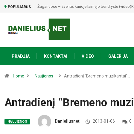
Rugpjūčio 8 d. Ąžuolinių kaime – vasaros šventė „Susiti
POPULIARŪS
PRADŽIA
KONTAKTAI
VIDEO
GALERIJA
Home
Naujienos
Antradienį “Bremeno muzikantai”…
Antradienį “Bremeno muzik
Danieliusnet
2013-01-06
0
NAUJIENOS