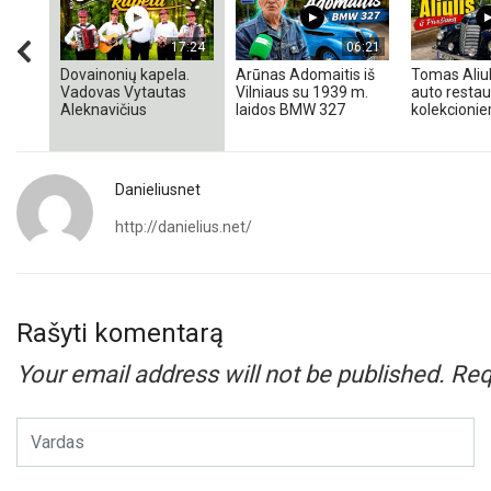
17:24
06:21
Dovainonių kapela.
Arūnas Adomaitis iš
Tomas Aliul
Vadovas Vytautas
Vilniaus su 1939 m.
auto restaur
Aleknavičius
laidos BMW 327
kolekcionieri
Danieliusnet
http://danielius.net/
Rašyti komentarą
Your email address will not be published.
Req