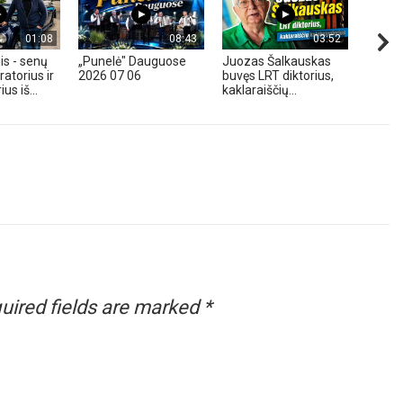
01:08
08:43
03:52
is - senų
„Punelė" Dauguose
Juozas Šalkauskas
„Hond
atorius ir
2026 07 06
buvęs LRT diktorius,
m. - A
us iš...
kaklaraiščių...
Zavadz
uired fields are marked
*