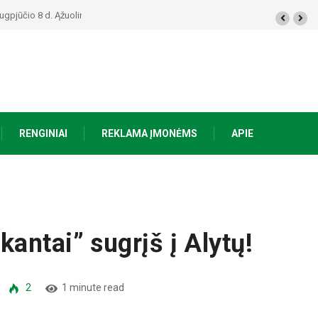
kime Ąžuoliniuose“
RENGINIAI
REKLAMA ĮMONĖMS
APIE
antai” sugrįš į Alytų!
2
1 minute read