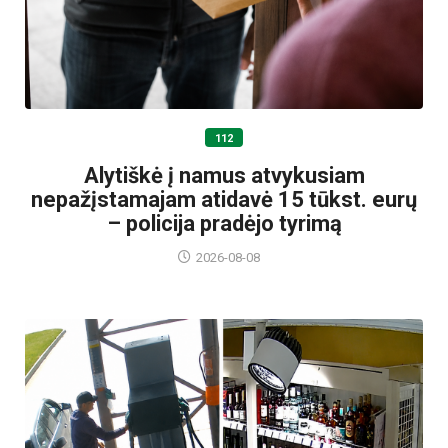
112
Alytiškė į namus atvykusiam
nepažįstamajam atidavė 15 tūkst. eurų
– policija pradėjo tyrimą
2026-08-08