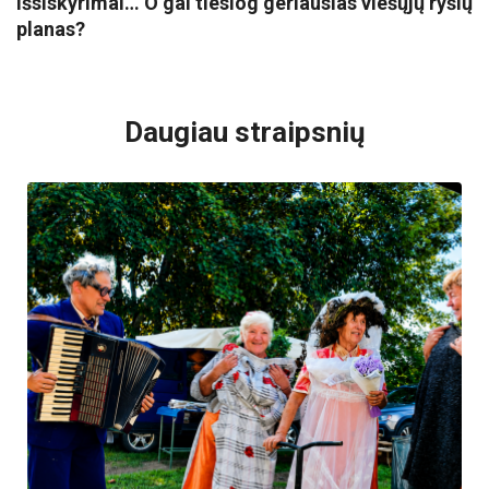
išsiskyrimai… O gal tiesiog geriausias viešųjų ryšių
planas?
VISI POPULIARIAUSI
Daugiau straipsnių