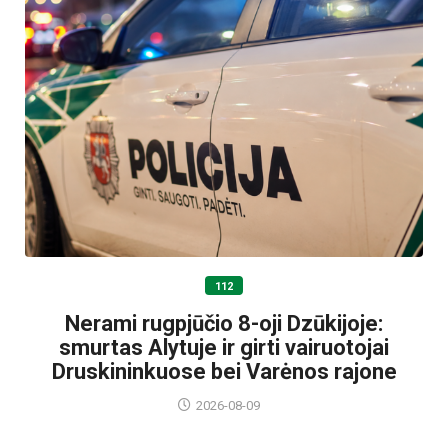
112
Nerami rugpjūčio 8-oji Dzūkijoje:
smurtas Alytuje ir girti vairuotojai
Druskininkuose bei Varėnos rajone
2026-08-09