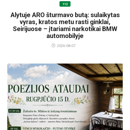
112
Alytuje ARO šturmavo butą: sulaikytas
vyras, kratos metu rasti ginklai,
Seirijuose – įtariami narkotikai BMW
automobilyje
2026-08-07