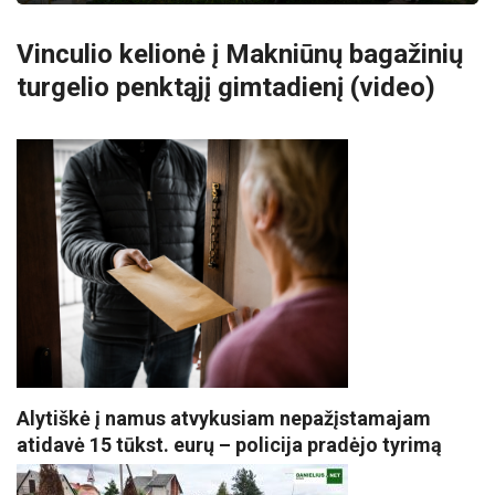
Vinculio kelionė į Makniūnų bagažinių
turgelio penktąjį gimtadienį (video)
Alytiškė į namus atvykusiam nepažįstamajam
atidavė 15 tūkst. eurų – policija pradėjo tyrimą