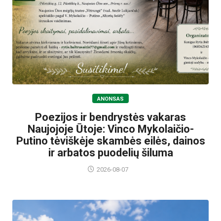
ANONSAS
Poezijos ir bendrystės vakaras
Naujojoje Ūtoje: Vinco Mykolaičio-
Putino tėviškėje skambės eilės, dainos
ir arbatos puodelių šiluma
2026-08-07