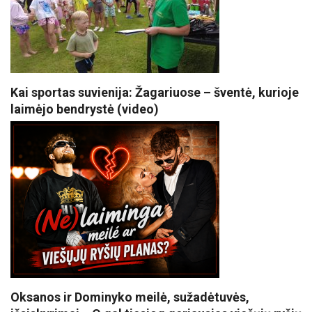
Kai sportas suvienija: Žagariuose – šventė, kurioje
laimėjo bendrystė (video)
Oksanos ir Dominyko meilė, sužadėtuvės,