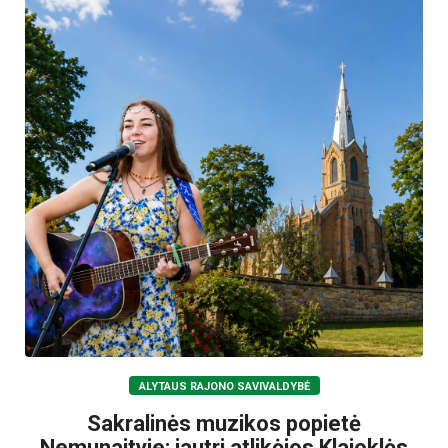
ALYTAUS RAJONO SAVIVALDYBĖ
Sakralinės muzikos popietė
Nemunaityje: jautri atlikėjos Klajoklės