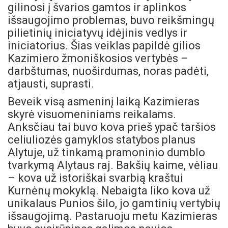
gilinosi į švarios gamtos ir aplinkos
išsaugojimo problemas, buvo reikšmingų
pilietinių iniciatyvų idėjinis vedlys ir
iniciatorius. Šias veiklas papildė gilios
Kazimiero žmoniškosios vertybės –
darbštumas, nuoširdumas, noras padėti,
atjausti, suprasti.
Beveik visą asmeninį laiką Kazimieras
skyrė visuomeniniams reikalams.
Anksčiau tai buvo kova prieš ypač taršios
celiuliozės gamyklos statybos planus
Alytuje, už tinkamą pramoninio dumblo
tvarkymą Alytaus raj. Bakšių kaime, vėliau
– kova už istoriškai svarbią kraštui
Kurnėnų mokyklą. Nebaigta liko kova už
unikalaus Punios šilo, jo gamtinių vertybių
išsaugojimą. Pastaruoju metu Kazimieras