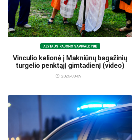
ALYTAUS RAJONO SAVIVALDYBĖ
Vinculio kelionė į Makniūnų bagažinių
turgelio penktąjį gimtadienį (video)
2026-08-09