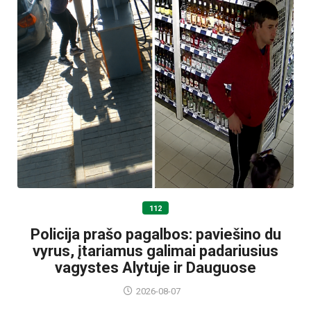
112
Policija prašo pagalbos: paviešino du
vyrus, įtariamus galimai padariusius
vagystes Alytuje ir Dauguose
2026-08-07