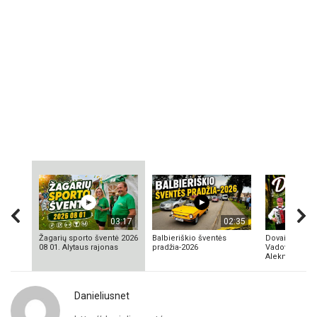
03:17
02:35
Žagarių sporto šventė 2026
Balbieriškio šventės
Dovainonių ka
08 01. Alytaus rajonas
pradžia-2026
Vadovas Vyta
Aleknavičius
Danieliusnet