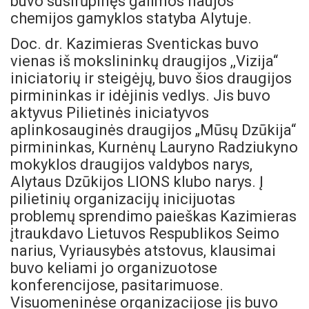
buvo susirūpinęs galimos naujos
chemijos gamyklos statyba Alytuje.
Doc. dr. Kazimieras Sventickas buvo
vienas iš mokslininkų draugijos ,,Vizija“
iniciatorių ir steigėjų, buvo šios draugijos
pirmininkas ir idėjinis vedlys. Jis buvo
aktyvus Pilietinės iniciatyvos
aplinkosauginės draugijos „Mūsų Dzūkija“
pirmininkas, Kurnėnų Lauryno Radziukyno
mokyklos draugijos valdybos narys,
Alytaus Dzūkijos LIONS klubo narys. Į
pilietinių organizacijų inicijuotas
problemų sprendimo paieškas Kazimieras
įtraukdavo Lietuvos Respublikos Seimo
narius, Vyriausybės atstovus, klausimai
buvo keliami jo organizuotose
konferencijose, pasitarimuose.
Visuomeninėse organizacijose jis buvo