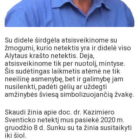
Su didele širdgėla atsisveikinome su
žmogumi, kurio netektis yra ir didelė viso
Alytaus krašto netektis. Deja,
atsisveikinome tik per nuotolį, mintyse.
Šis sudėtingas laikmetis atėmė ne tik
neeilinę asmenybę, bet ir galimybę jam
nusilenkti, padėti gėlių ar uždegti
amžinybės šviesą simbolizuojančią žvakę.
Skaudi žinia apie doc. dr. Kazimiero
Sventicko netektį mus pasiekė 2020 m.
gruodžio 8 d. Sunku su ta žinia susitaikyti
iki šiol.