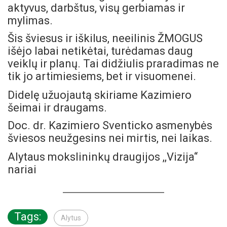
aktyvus, darbštus, visų gerbiamas ir
mylimas.
Šis šviesus ir iškilus, neeilinis ŽMOGUS
išėjo labai netikėtai, turėdamas daug
veiklų ir planų. Tai didžiulis praradimas ne
tik jo artimiesiems, bet ir visuomenei.
Didelę užuojautą skiriame Kazimiero
šeimai ir draugams.
Doc. dr. Kazimiero Sventicko asmenybės
šviesos neužgesins nei mirtis, nei laikas.
Alytaus mokslininkų draugijos ,,Vizija“
nariai
Tags:
Alytus