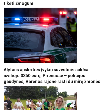
tikėti žmogumi
Alytaus apskrities įvykių suvestinė: sukčiai
išviliojo 3350 eurų, Prienuose – policijos
gaudynės, Varėnos rajone rasti du mirę žmonės