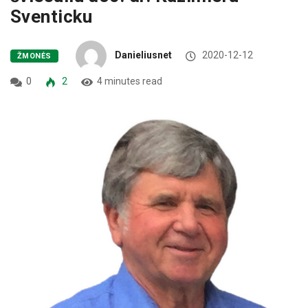
Sventicku
Danieliusnet
2020-12-12
ŽMONĖS
0
2
4 minutes read