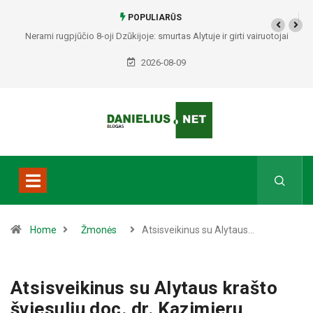
POPULIARŪS
Nerami rugpjūčio 8-oji Dzūkijoje: smurtas Alytuje ir girti vairuotojai
Druskininkuose bei Varėnos rajone
2026-08-09
Home
Žmonės
Atsisveikinus su Alytaus…
Atsisveikinus su Alytaus krašto
šviesuliu doc. dr. Kazimieru