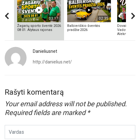
03:17
02:35
Žagarių sporto šventė 2026
Balbieriškio šventės
Dovainonių ka
08 01. Alytaus rajonas
pradžia-2026
Vadovas Vyta
Aleknavičius
Danieliusnet
http://danielius.net/
Rašyti komentarą
Your email address will not be published.
Required fields are marked
*