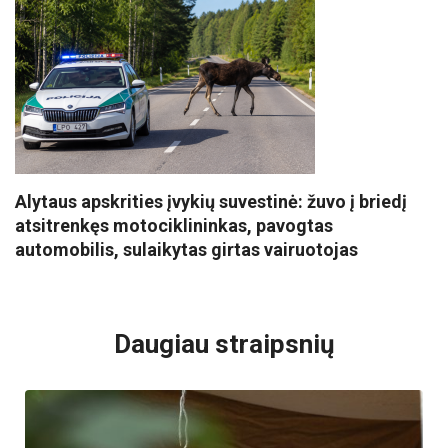
Alytaus apskrities įvykių suvestinė: žuvo į briedį
atsitrenkęs motociklininkas, pavogtas
automobilis, sulaikytas girtas vairuotojas
VISI POPULIARIAUSI
Daugiau straipsnių