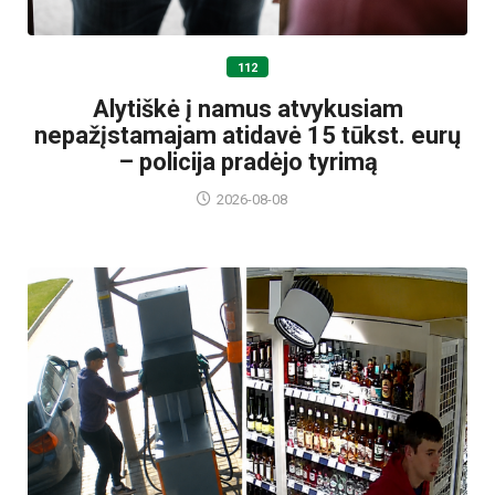
112
Alytiškė į namus atvykusiam
nepažįstamajam atidavė 15 tūkst. eurų
– policija pradėjo tyrimą
2026-08-08