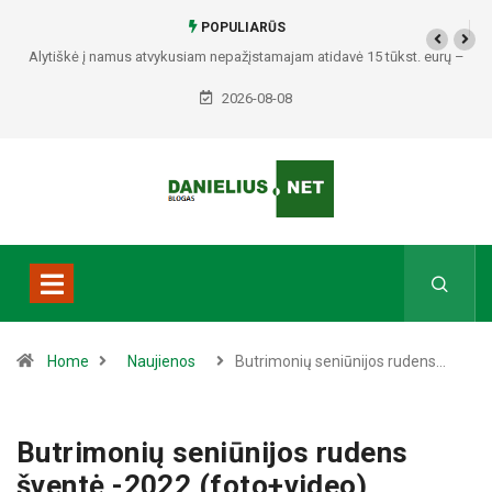
POPULIARŪS
Alytiškė į namus atvykusiam nepažįstamajam atidavė 15 tūkst. eurų –
policija pradėjo tyrimą
2026-08-08
Home
Naujienos
Butrimonių seniūnijos rudens…
Butrimonių seniūnijos rudens
šventė -2022 (foto+video)