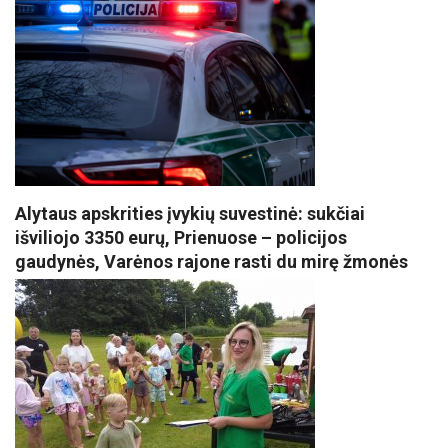
Alytaus apskrities įvykių suvestinė: sukčiai
išviliojo 3350 eurų, Prienuose – policijos
gaudynės, Varėnos rajone rasti du mirę žmonės