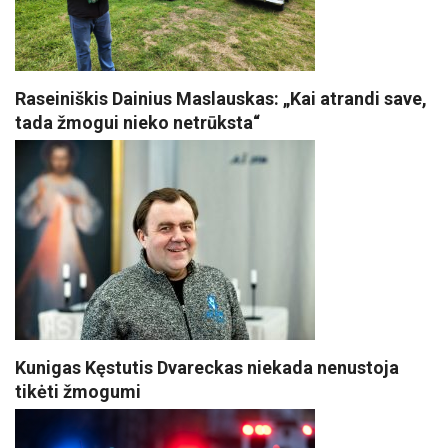
Raseiniškis Dainius Maslauskas: „Kai atrandi save,
tada žmogui nieko netrūksta“
Kunigas Kęstutis Dvareckas niekada nenustoja
tikėti žmogumi