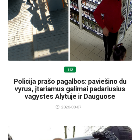
112
Policija prašo pagalbos: paviešino du
vyrus, įtariamus galimai padariusius
vagystes Alytuje ir Dauguose
2026-08-07