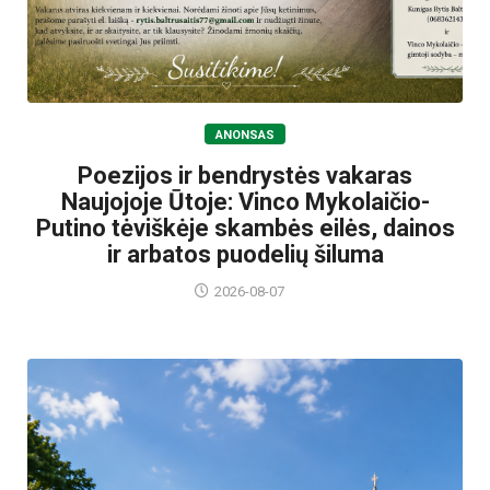
ANONSAS
Poezijos ir bendrystės vakaras
Naujojoje Ūtoje: Vinco Mykolaičio-
Putino tėviškėje skambės eilės, dainos
ir arbatos puodelių šiluma
2026-08-07