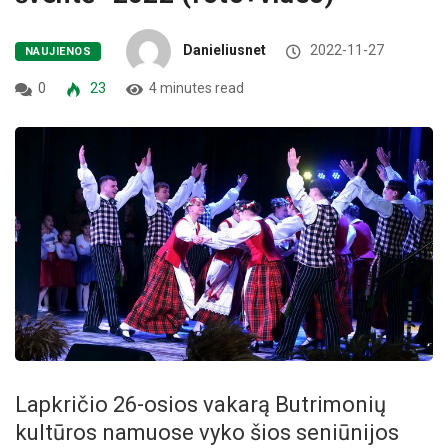
Danieliusnet
2022-11-27
NAUJIENOS
0
23
4 minutes read
Lapkričio 26-osios vakarą Butrimonių
kultūros namuose vyko šios seniūnijos