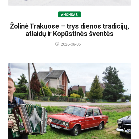
ANONSAS
Žolinė Trakuose – trys dienos tradicijų,
atlaidų ir Kopūstinės šventės
2026-08-06