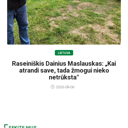
LIETUVA
Raseiniškis Dainius Maslauskas: „Kai
atrandi save, tada žmogui nieko
netrūksta“
2026-08-06
SEKITE MUS