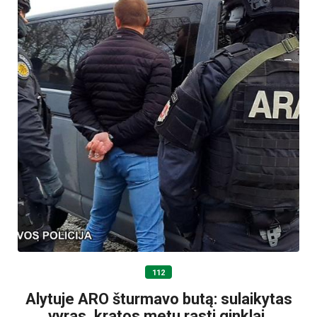
112
Alytuje ARO šturmavo butą: sulaikytas
vyras, kratos metu rasti ginklai,