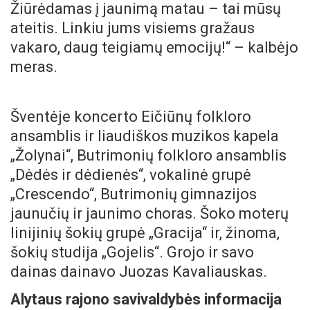
Žiūrėdamas į jaunimą matau – tai mūsų
ateitis. Linkiu jums visiems gražaus
vakaro, daug teigiamų emocijų!“ – kalbėjo
meras.
Šventėje koncerto Eičiūnų folkloro
ansamblis ir liaudiškos muzikos kapela
„Žolynai“, Butrimonių folkloro ansamblis
„Dėdės ir dėdienės“, vokalinė grupė
„Crescendo“, Butrimonių gimnazijos
jaunučių ir jaunimo choras. Šoko moterų
linijinių šokių grupė „Gracija“ ir, žinoma,
šokių studija „Gojelis“. Grojo ir savo
dainas dainavo Juozas Kavaliauskas.
Alytaus rajono savivaldybės informacija