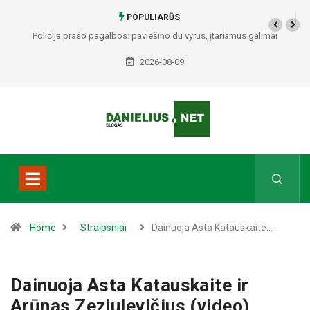
POPULIARŪS
Policija prašo pagalbos: paviešino du vyrus, įtariamus galimai
padariusius vagystes Alytuje ir Dauguose
2026-08-09
Home
Straipsniai
Dainuoja Asta Katauskaite…
Dainuoja Asta Katauskaite ir
Arūnas Zeziulevičius (video)