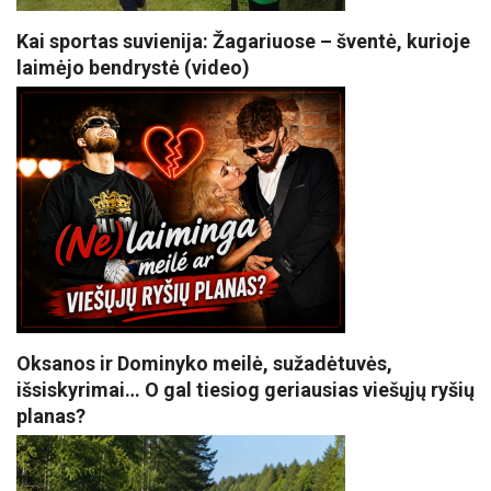
Kai sportas suvienija: Žagariuose – šventė, kurioje
laimėjo bendrystė (video)
Oksanos ir Dominyko meilė, sužadėtuvės,
išsiskyrimai… O gal tiesiog geriausias viešųjų ryšių
planas?