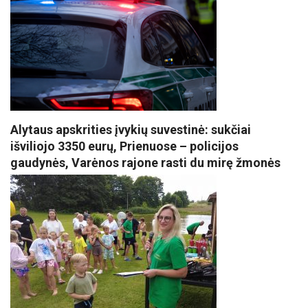
Alytaus apskrities įvykių suvestinė: sukčiai
išviliojo 3350 eurų, Prienuose – policijos
gaudynės, Varėnos rajone rasti du mirę žmonės