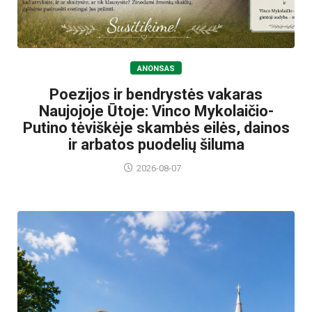
ANONSAS
Poezijos ir bendrystės vakaras
Naujojoje Ūtoje: Vinco Mykolaičio-
Putino tėviškėje skambės eilės, dainos
ir arbatos puodelių šiluma
2026-08-07