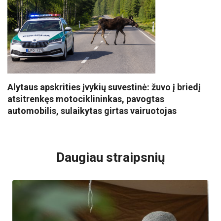
Alytaus apskrities įvykių suvestinė: žuvo į briedį
atsitrenkęs motociklininkas, pavogtas
automobilis, sulaikytas girtas vairuotojas
VISI POPULIARIAUSI
Daugiau straipsnių