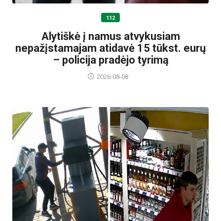
112
Alytiškė į namus atvykusiam
nepažįstamajam atidavė 15 tūkst. eurų
– policija pradėjo tyrimą
2026-08-08