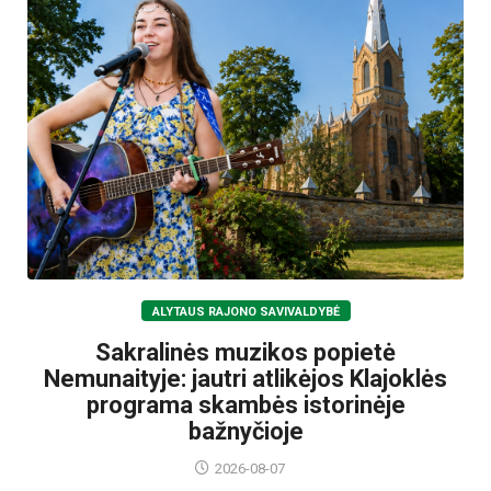
ALYTAUS RAJONO SAVIVALDYBĖ
Sakralinės muzikos popietė
Nemunaityje: jautri atlikėjos Klajoklės
programa skambės istorinėje
bažnyčioje
2026-08-07