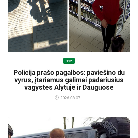
112
Policija prašo pagalbos: paviešino du
vyrus, įtariamus galimai padariusius
vagystes Alytuje ir Dauguose
2026-08-07