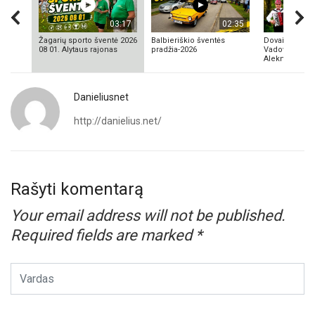
03:17
02:35
Žagarių sporto šventė 2026
Balbieriškio šventės
Dovainonių ka
08 01. Alytaus rajonas
pradžia-2026
Vadovas Vyta
Aleknavičius
Danieliusnet
http://danielius.net/
Rašyti komentarą
Your email address will not be published.
Required fields are marked
*