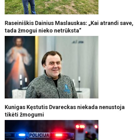
Raseiniškis Dainius Maslauskas: „Kai atrandi save,
tada žmogui nieko netrūksta“
Kunigas Kęstutis Dvareckas niekada nenustoja
tikėti žmogumi