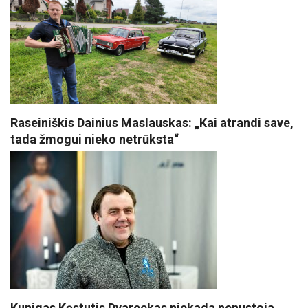
Raseiniškis Dainius Maslauskas: „Kai atrandi save,
tada žmogui nieko netrūksta“
Kunigas Kęstutis Dvareckas niekada nenustoja