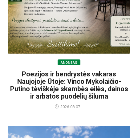
ANONSAS
Poezijos ir bendrystės vakaras
Naujojoje Ūtoje: Vinco Mykolaičio-
Putino tėviškėje skambės eilės, dainos
ir arbatos puodelių šiluma
2026-08-07