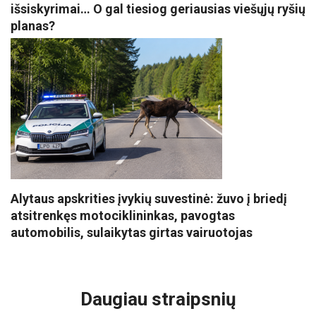
išsiskyrimai… O gal tiesiog geriausias viešųjų ryšių
planas?
Alytaus apskrities įvykių suvestinė: žuvo į briedį
atsitrenkęs motociklininkas, pavogtas
automobilis, sulaikytas girtas vairuotojas
VISI POPULIARIAUSI
Daugiau straipsnių