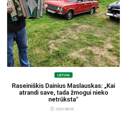
LIETUVA
Raseiniškis Dainius Maslauskas: „Kai
atrandi save, tada žmogui nieko
netrūksta“
2026-08-06