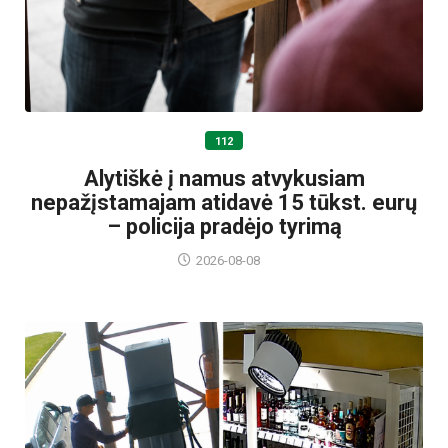
112
Alytiškė į namus atvykusiam
nepažįstamajam atidavė 15 tūkst. eurų
– policija pradėjo tyrimą
2026-08-08