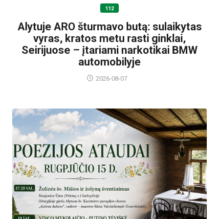
112
Alytuje ARO šturmavo butą: sulaikytas
vyras, kratos metu rasti ginklai,
Seirijuose – įtariami narkotikai BMW
automobilyje
2026-08-07