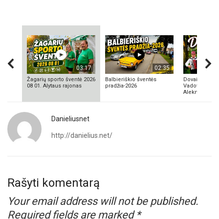
03:17
02:35
Žagarių sporto šventė 2026
Balbieriškio šventės
Dovainonių ka
08 01. Alytaus rajonas
pradžia-2026
Vadovas Vyta
Aleknavičius
Danieliusnet
http://danielius.net/
Rašyti komentarą
Your email address will not be published.
Required fields are marked
*