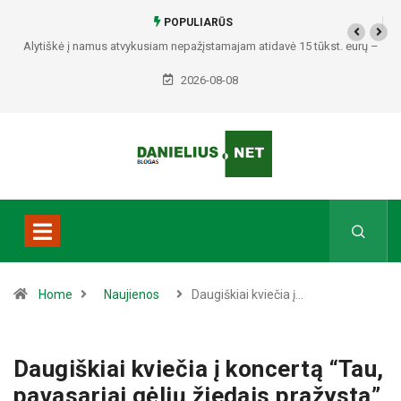
POPULIARŪS
Alytiškė į namus atvykusiam nepažįstamajam atidavė 15 tūkst. eurų –
policija pradėjo tyrimą
2026-08-08
Home
Naujienos
Daugiškiai kviečia į…
Daugiškiai kviečia į koncertą “Tau,
pavasariai gėlių žiedais pražysta”