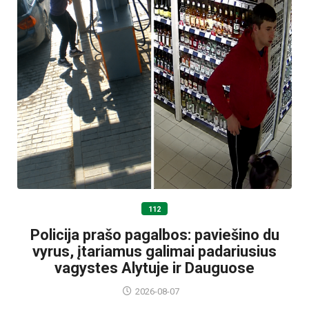
112
Policija prašo pagalbos: paviešino du
vyrus, įtariamus galimai padariusius
vagystes Alytuje ir Dauguose
2026-08-07