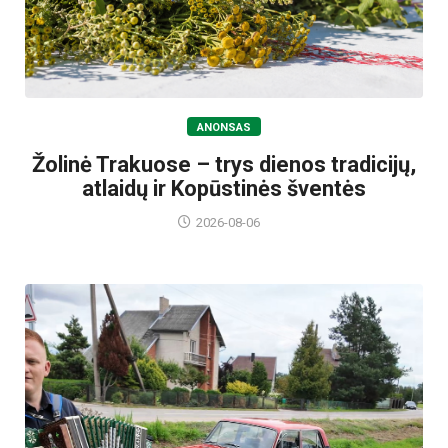
ANONSAS
Žolinė Trakuose – trys dienos tradicijų,
atlaidų ir Kopūstinės šventės
2026-08-06