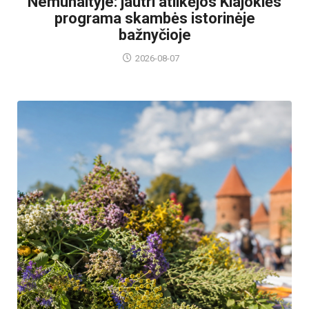
Nemunaityje: jautri atlikėjos Klajoklės
programa skambės istorinėje
bažnyčioje
2026-08-07