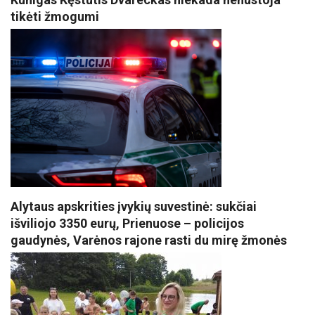
tikėti žmogumi
Alytaus apskrities įvykių suvestinė: sukčiai
išviliojo 3350 eurų, Prienuose – policijos
gaudynės, Varėnos rajone rasti du mirę žmonės