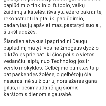
paplūdimio tinklinio, futbolo, vaikų
žaidimų aikštelės, išvalyta ežero pakrantė,
rekonstruoti laiptai iki paplūdimio,
padarytas jų apšvietimas, pastatyti suolai,
šiukšliadėžės.
Šiandien atvykus į pagrindinį Daugų
paplūdimį matyti vos ne žmogaus dydžio
piktžolės prie pat iki šios poilsio vietos
vedančių laiptų nuo Technologijos ir
verslo mokyklos. Gelbėjimo punktas taip
pat paskendęs žolėse, o gelbėtojų čia
nesurasi nė su žiburiu, nors ežeras gana
gilus, ir besimaudančiųjų šiomis
karštomis dienomis gausybė.