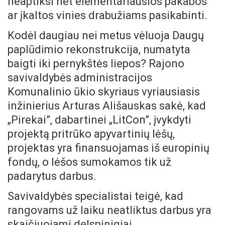
neaptiksi net elementariausios pakabos
ar įkaltos vinies drabužiams pasikabinti.
Kodėl daugiau nei metus vėluoja Daugų
paplūdimio rekonstrukcija, numatyta
baigti iki pernykštės liepos? Rajono
savivaldybės administracijos
Komunalinio ūkio skyriaus vyriausiasis
inžinierius Arturas Ališauskas sakė, kad
„Pirekai”, dabartinei „LitCon”, įvykdyti
projektą pritrūko apyvartinių lėšų,
projektas yra finansuojamas iš europinių
fondų, o lėšos sumokamos tik už
padarytus darbus.
Savivaldybės specialistai teigė, kad
rangovams už laiku neatliktus darbus yra
skaičiuojami delspinigiai.