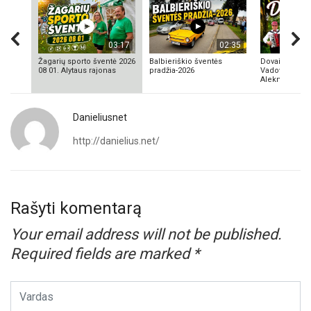
03:17
02:35
Žagarių sporto šventė 2026
Balbieriškio šventės
Dovainonių ka
08 01. Alytaus rajonas
pradžia-2026
Vadovas Vyta
Aleknavičius
Danieliusnet
http://danielius.net/
Rašyti komentarą
Your email address will not be published.
Required fields are marked
*