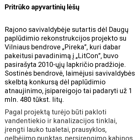
Pritrūko apyvartinių lėšų
Rajono savivaldybėje sutartis dėl Daugų
paplūdimio rekonstrukcijos projekto su
Vilniaus bendrove „Pireka”, kuri dabar
pakeitusi pavadinimą į „LitCon”, buvo
pasirašyta 2010-ųjų lapkričio pradžioje.
Sostinės bendrovė, laimėjusi savivaldybės
skelbtą konkursą dėl paplūdimio
atnaujinimo, įsipareigojo tai padaryti už 1
mln. 480 tūkst. litų.
Pagal projektą turėjo būti pakloti
vandentiekio ir kanalizacijos tinklai,
įrengti lauko tualetai, prausyklos,
gelbėjimo punktas, persirengimo kabinos,