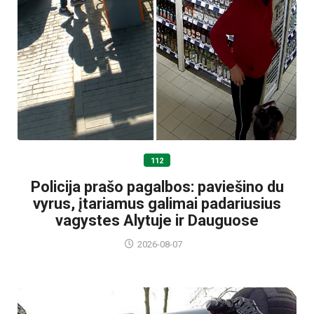
112
Policija prašo pagalbos: paviešino du
vyrus, įtariamus galimai padariusius
vagystes Alytuje ir Dauguose
2026-08-07