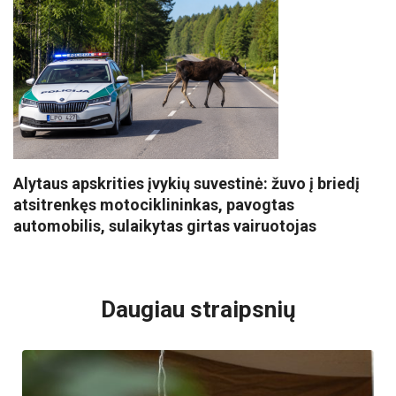
Alytaus apskrities įvykių suvestinė: žuvo į briedį
atsitrenkęs motociklininkas, pavogtas
automobilis, sulaikytas girtas vairuotojas
VISI POPULIARIAUSI
Daugiau straipsnių