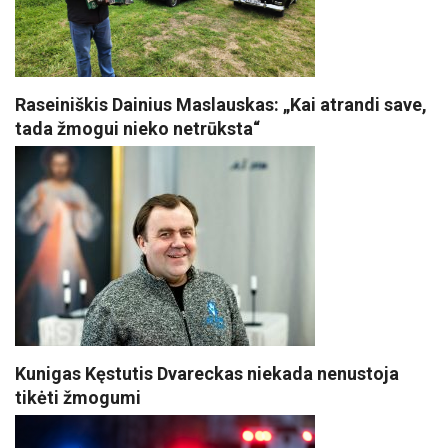
Raseiniškis Dainius Maslauskas: „Kai atrandi save,
tada žmogui nieko netrūksta“
Kunigas Kęstutis Dvareckas niekada nenustoja
tikėti žmogumi