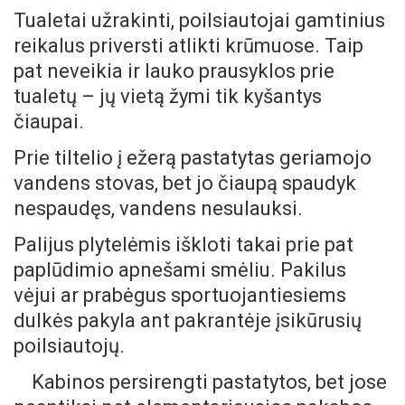
Tualetai užrakinti, poilsiautojai gamtinius
reikalus priversti atlikti krūmuose. Taip
pat neveikia ir lauko prausyklos prie
tualetų – jų vietą žymi tik kyšantys
čiaupai.
Prie tiltelio į ežerą pastatytas geriamojo
vandens stovas, bet jo čiaupą spaudyk
nespaudęs, vandens nesulauksi.
Palijus plytelėmis iškloti takai prie pat
paplūdimio apnešami smėliu. Pakilus
vėjui ar prabėgus sportuojantiesiems
dulkės pakyla ant pakrantėje įsikūrusių
poilsiautojų.
Kabinos persirengti pastatytos, bet jose