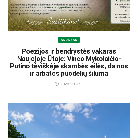
ANONSAS
Poezijos ir bendrystės vakaras
Naujojoje Ūtoje: Vinco Mykolaičio-
Putino tėviškėje skambės eilės, dainos
ir arbatos puodelių šiluma
2026-08-07