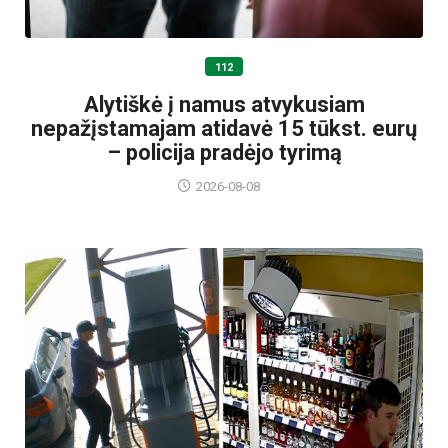
112
Alytiškė į namus atvykusiam
nepažįstamajam atidavė 15 tūkst. eurų
– policija pradėjo tyrimą
2026-08-08