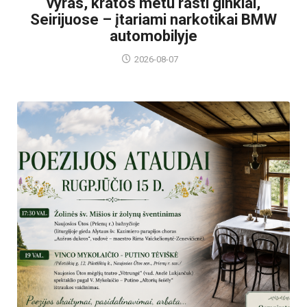
vyras, kratos metu rasti ginklai,
Seirijuose – įtariami narkotikai BMW
automobilyje
2026-08-07