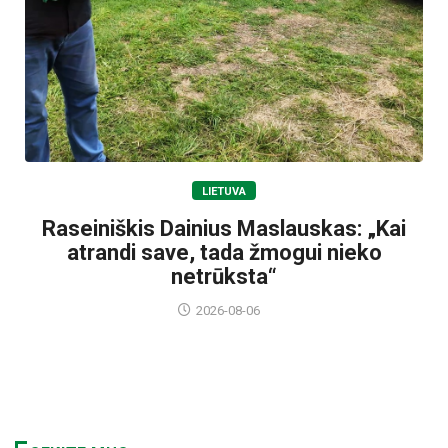
LIETUVA
Raseiniškis Dainius Maslauskas: „Kai
atrandi save, tada žmogui nieko
netrūksta“
2026-08-06