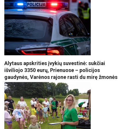
Alytaus apskrities įvykių suvestinė: sukčiai
išviliojo 3350 eurų, Prienuose – policijos
gaudynės, Varėnos rajone rasti du mirę žmonės