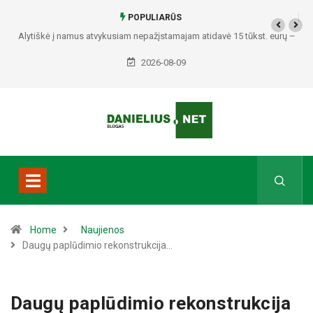
POPULIARŪS
Alytiškė į namus atvykusiam nepažįstamajam atidavė 15 tūkst. eurų –
policija pradėjo tyrimą
2026-08-09
Home
Naujienos
Daugų paplūdimio rekonstrukcija…
Daugų paplūdimio rekonstrukcija