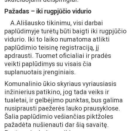
Pažadas – iki rugpjūčio vidurio
A.Ališausko tikinimu, visi darbai
paplūdimyje turėtų būti baigti iki rugpjūčio
vidurio. Iki to laiko numatoma atlikti
paplūdimio teisinę registraciją, jį
apdrausti. Tuomet oficialiai ir pradės
veikti paplūdimys su visais čia
suplanuotais įrenginiais.
Komunalinio ūkio skyriaus vyriausiasis
inžinierius patikino, jog tada veiks ir
tualetai, ir gelbėjimo punktas, bus galima
nusiprausti paežerės lauko prausyklose.
Šalia paplūdimio vešiančias piktžoles
pažadėta nušienauti dar šią savaitę.