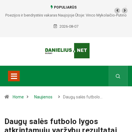
POPULIARŪS
Poezijos ir bendrystės vakaras Naujojoje Ūtoje: Vinco Mykolaičio-Putino
tėviškėje skambės eilės, dainos ir arbatos puodelių šiluma
2026-08-07
Home
Naujienos
Daugų salės futbolo…
Daugų salės futbolo lygos
atkrintamųjų varžybų rezultatai