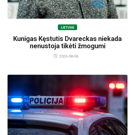
LIETUVA
Kunigas Kęstutis Dvareckas niekada
nenustoja tikėti žmogumi
2026-08-06