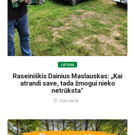
LIETUVA
Raseiniškis Dainius Maslauskas: „Kai
atrandi save, tada žmogui nieko
netrūksta“
2026-08-06