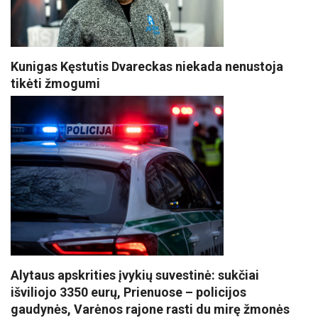
Kunigas Kęstutis Dvareckas niekada nenustoja
tikėti žmogumi
Alytaus apskrities įvykių suvestinė: sukčiai
išviliojo 3350 eurų, Prienuose – policijos
gaudynės, Varėnos rajone rasti du mirę žmonės