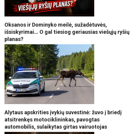
Oksanos ir Dominyko meilė, sužadėtuvės,
išsiskyrimai… O gal tiesiog geriausias viešųjų ryšių
planas?
Alytaus apskrities įvykių suvestinė: žuvo į briedį
atsitrenkęs motociklininkas, pavogtas
automobilis, sulaikytas girtas vairuotojas