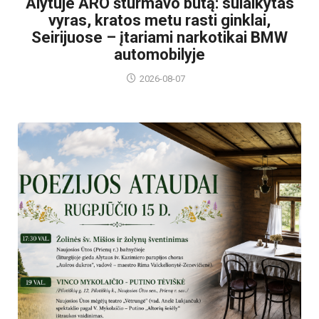
Alytuje ARO šturmavo butą: sulaikytas
vyras, kratos metu rasti ginklai,
Seirijuose – įtariami narkotikai BMW
automobilyje
2026-08-07