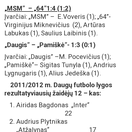
„MSM” – „64
”
1
:4 (1:2)
Įvarčiai: „MSM” – E.Voveris (1); „64”-
Virginijus Miknevičius (2), Artūras
Labukas (1), Saulius Laibinis (1).
„Daugis” – „Pamiškė”- 1:3 (0:1)
Įvarčiai: „Daugis” –M. Pocevičius (1);
„Pamiškė“– Sigitas Tunyla (1), Andrius
Lygnugaris (1), Alius Jedeška (1).
2011/2012 m. Daug
ų futbolo lygos
rezultatyviausių žaidėjų 12 – kas:
Airidas Bagdonas „Inter“
22
Audrius Plytnikas
„Atžalynas“ 17