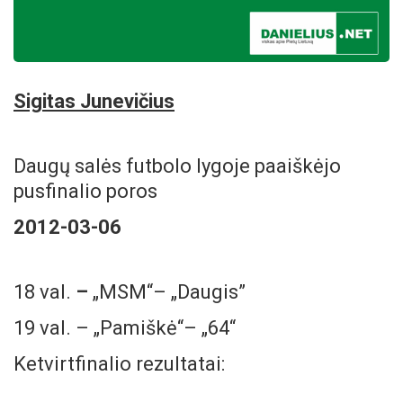
Sigitas Junevičius
Daugų salės futbolo lygoje paaiškėjo
pusfinalio poros
2012-03-06
18 val.
–
„MSM“– „Daugis”
19 val. – „Pamiškė“– „64“
Ketvirtfinalio rezultatai: