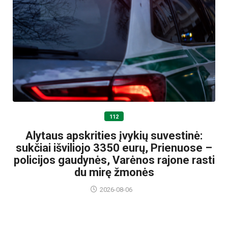
112
Alytaus apskrities įvykių suvestinė:
sukčiai išviliojo 3350 eurų, Prienuose –
policijos gaudynės, Varėnos rajone rasti
du mirę žmonės
2026-08-06