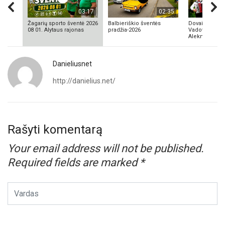
03:17
02:35
Žagarių sporto šventė 2026
Balbieriškio šventės
Dovainonių ka
08 01. Alytaus rajonas
pradžia-2026
Vadovas Vyta
Aleknavičius
Danieliusnet
http://danielius.net/
Rašyti komentarą
Your email address will not be published.
Required fields are marked
*