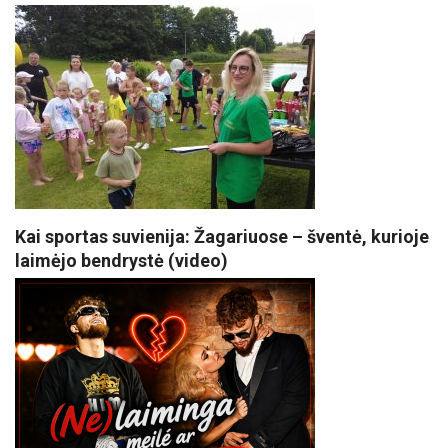
Kai sportas suvienija: Žagariuose – šventė, kurioje
laimėjo bendrystė (video)