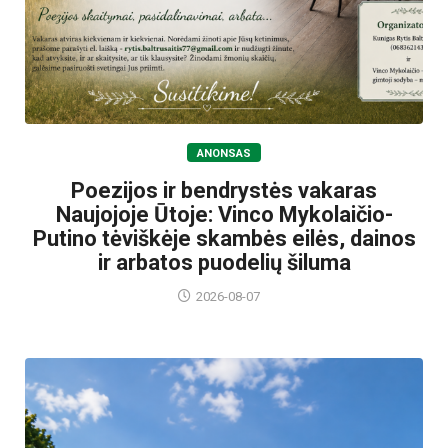
ANONSAS
Poezijos ir bendrystės vakaras
Naujojoje Ūtoje: Vinco Mykolaičio-
Putino tėviškėje skambės eilės, dainos
ir arbatos puodelių šiluma
2026-08-07