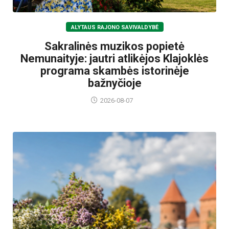
ALYTAUS RAJONO SAVIVALDYBĖ
Sakralinės muzikos popietė
Nemunaityje: jautri atlikėjos Klajoklės
programa skambės istorinėje
bažnyčioje
2026-08-07