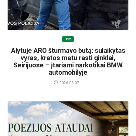
112
Alytuje ARO šturmavo butą: sulaikytas
vyras, kratos metu rasti ginklai,
Seirijuose – įtariami narkotikai BMW
automobilyje
2026-08-07