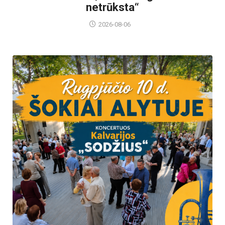
netrūksta“
2026-08-06