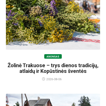
ANONSAS
Žolinė Trakuose – trys dienos tradicijų,
atlaidų ir Kopūstinės šventės
2026-08-06