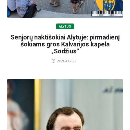
ALYTUS
Senjorų naktišokiai Alytuje: pirmadienį
šokiams gros Kalvarijos kapela
„Sodžius“
2026-08-06