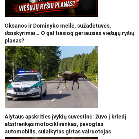
Oksanos ir Dominyko meilė, sužadėtuvės,
išsiskyrimai… O gal tiesiog geriausias viešųjų ryšių
planas?
Alytaus apskrities įvykių suvestinė: žuvo į briedį
atsitrenkęs motociklininkas, pavogtas
automobilis, sulaikytas girtas vairuotojas