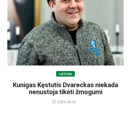
LIETUVA
Kunigas Kęstutis Dvareckas niekada
nenustoja tikėti žmogumi
2026-08-06