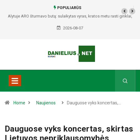
POPULIARŪS
Alytuje ARO šturmavo butą: sulaikytas vyras, kratos metu rasti ginklai,
Seirijuose – įtariami narkotikai BMW automobilyje
2026-08-07
Home
Naujienos
Dauguose vyks koncertas,…
Dauguose vyks koncertas, skirtas
Lietuvos nepriklausomybės