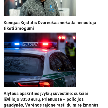
Kunigas Kęstutis Dvareckas niekada nenustoja
tikėti žmogumi
Alytaus apskrities įvykių suvestinė: sukčiai
išviliojo 3350 eurų, Prienuose – policijos
gaudynės, Varėnos rajone rasti du mirę žmonės