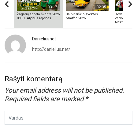
03:17
02:35
Žagarių sporto šventė 2026
Balbieriškio šventės
Dovainonių ka
08 01. Alytaus rajonas
pradžia-2026
Vadovas Vyta
Aleknavičius
Danieliusnet
http://danielius.net/
Rašyti komentarą
Your email address will not be published.
Required fields are marked
*