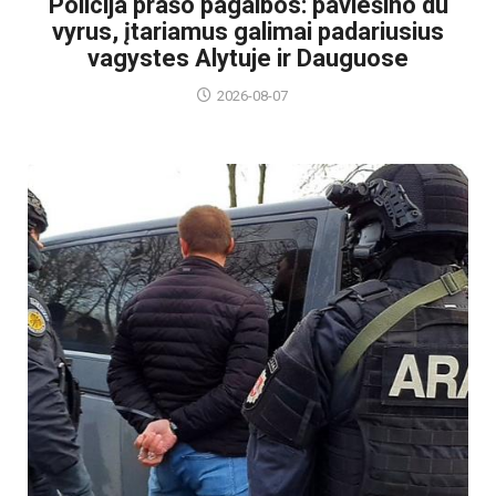
Policija prašo pagalbos: paviešino du
vyrus, įtariamus galimai padariusius
vagystes Alytuje ir Dauguose
2026-08-07