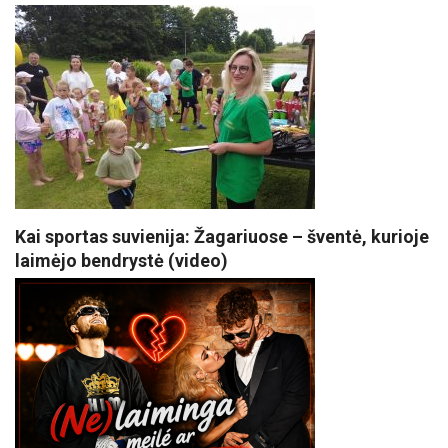
Kai sportas suvienija: Žagariuose – šventė, kurioje
laimėjo bendrystė (video)