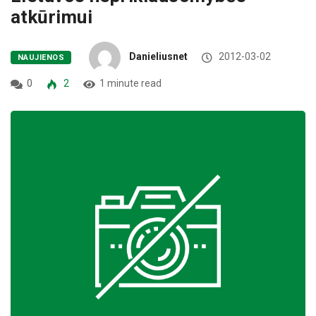
atkūrimui
Danieliusnet
2012-03-02
NAUJIENOS
0
2
1 minute read